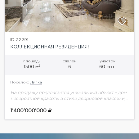
ID 32291
КОЛЛЕКЦИОННАЯ РЕЗИДЕНЦИЯ!
площадь
спален
участок
2
1500 м
6
60 сот.
Посёлок:
Липка
На продажу предлагается уникальный объект - дом
невероятной красоты в стиле дворцовой классики,
расположенный на приватном лесном участке
общей площади 60 соток, с собственным
1'400'000'000
зарыбленным озером и...