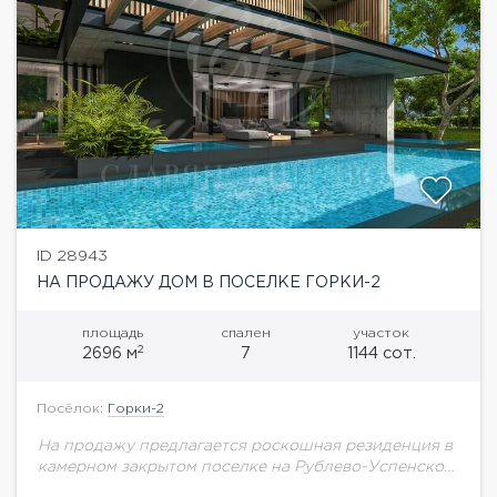
ID 28943
НА ПРОДАЖУ ДОМ В ПОСЕЛКЕ ГОРКИ-2
площадь
спален
участок
2
2696 м
7
1144 сот.
Посёлок:
Горки-2
На продажу предлагается роскошная резиденция в
камерном закрытом поселке на Рублево-Успенском
шоссе. Особняк полностью отвечает всем