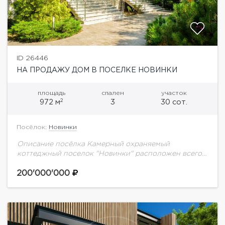
ID 26446
НА ПРОДАЖУ ДОМ В ПОСЕЛКЕ НОВИНКИ
площадь
спален
участок
2
972 м
3
30 сот.
Посёлок:
Новинки
Описание посёлка Камерный охраняемый
коттеджный поселок "Новинки" расположен всего в
15 км от МКАД рядом с прекрасной
инфраструктурой п. Павлово. В поселке прекрасная
200'000'000
зона отдыха с каскадом...