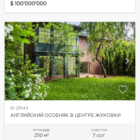
требованиям комфорта и роскоши в современном
100'000'000
исполнении.
ID 25142
АНГЛИЙСКИЙ ОСОБНЯК В ЦЕНТРЕ ЖУКОВКИ
площадь
участок
2
250 м
7 сот.