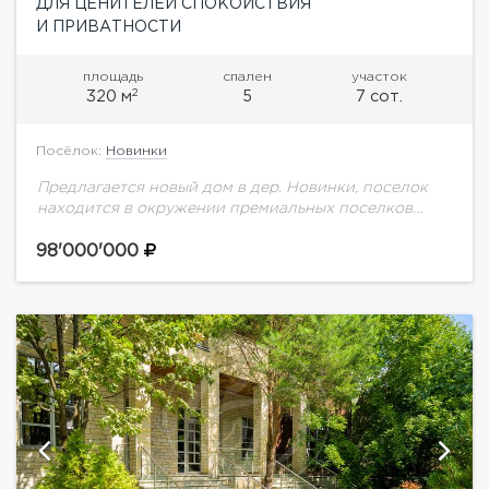
ДЛЯ ЦЕНИТЕЛЕЙ СПОКОЙСТВИЯ
И ПРИВАТНОСТИ
площадь
спален
участок
2
320 м
5
7 сот.
Посёлок:
Новинки
Предлагается новый дом в дер. Новинки, поселок
находится в окружении премиальных поселков
Маленькая Италия, Павлово, Чистые пруды. Первый
этаж: гостиная, спальня, кабинет, кухня, с/уВторой
98'000'000
этаж: 4 спальни,...