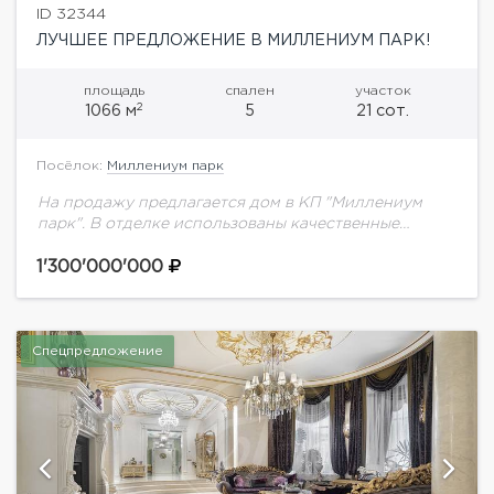
ID 32344
ЛУЧШЕЕ ПРЕДЛОЖЕНИЕ В МИЛЛЕНИУМ ПАРК!
площадь
спален
участок
2
1066 м
5
21 сот.
Посёлок:
Миллениум парк
На продажу предлагается дом в КП "Миллениум
парк". В отделке использованы качественные
материалы, мебель и техника известных брендов.
Панорамное остекление Alutech. Сантехника
1'300'000'000
премиальных итальянский и испанский марок:...
Спецпредложение