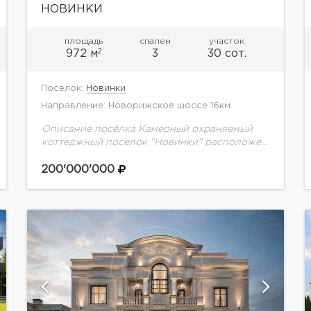
НОВИНКИ
площадь
спален
участок
2
972 м
3
30 сот.
Посёлок:
Новинки
Направление: Новорижское шоссе 16км.
Описание посёлка Камерный охраняемый
коттеджный поселок "Новинки" расположен
всего в 15 км от МКАД рядом с прекрасной
инфраструктурой п. Павлово. В поселке
200'000'000
прекрасная зона отдыха с каскадом...
показать ещё 30 фотографий