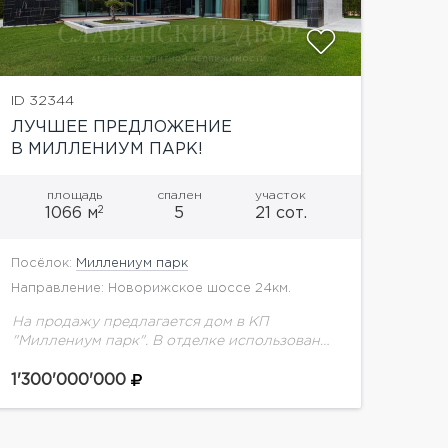
ID 32344
ЛУЧШЕЕ ПРЕДЛОЖЕНИЕ
В МИЛЛЕНИУМ ПАРК!
площадь
спален
участок
2
1066 м
5
21 сот.
Посёлок:
Миллениум парк
Направление: Новорижское шоссе 24км.
На продажу предлагается дом в КП
"Миллениум парк". В отделке использованы
качественные материалы, мебель и техника
известных брендов. Панорамное остекление
1'300'000'000
Alutech. Сантехника премиальных
итальянский и испанский марок:...