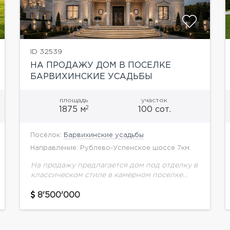
ID 32539
НА ПРОДАЖУ ДОМ В ПОСЕЛКЕ
БАРВИХИНСКИЕ УСАДЬБЫ
площадь
участок
2
1875 м
100 сот.
Посёлок:
Барвихинские усадьбы
Направление: Рублево-Успенское шоссе 7км.
На продажу предлагается дом под отделку в
классическом стиле в камерном поселке
Ромашково на лесном гектаре и
собственным выходом в лес. Площадь всех
8'500'000
строений 1875 кв.м., включая:-...