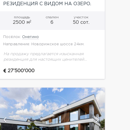
РЕЗИДЕНЦИЯ С ВИДОМ НА ОЗЕРО.
ЗАКРЫТАЯ ПРОДАЖА
площадь
спален
участок
2
2500 м
6
50 сот.
Посёлок:
Онегино
Направление: Новорижское шоссе 24км.
На продажу предлагается изысканная
резиденция для настоящих ценителей
комфортной загородной жизни! На
просторном участке 50 соток с
27'500'000
выполненным ландшафтным дизайном
располагается резиденция, а также SPA-зона
с бассейном,...
показать