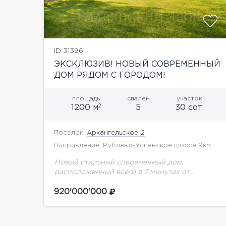
ID 31396
ЭКСКЛЮЗИВ! НОВЫЙ СОВРЕМЕННЫЙ
ДОМ РЯДОМ С ГОРОДОМ!
площадь
спален
участок
2
1200 м
5
30 сот.
Посёлок:
Архангельское-2
Направление: Рублево-Успенское шоссе 9км.
Новый стильный современный дом,
расположенный всего в 7 минутах от
города.Благодаря использованию дорогих
отделочных материалов интерьер дома
920'000'000
отличается элегантностью и изысканностью.
Большие окна наполняют пространство
светом, а...