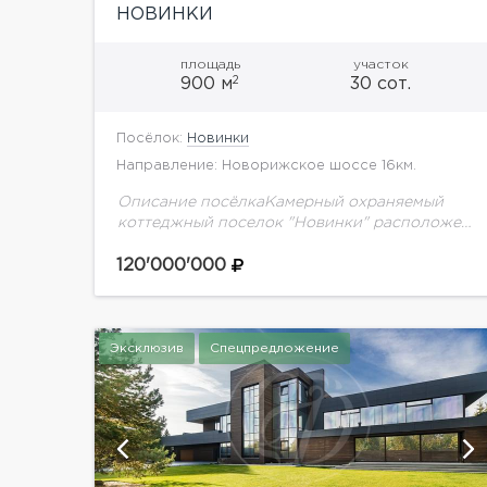
НОВИНКИ
площадь
участок
2
900 м
30 сот.
Посёлок:
Новинки
Направление: Новорижское шоссе 16км.
Описание посёлкаКамерный охраняемый
коттеджный поселок "Новинки" расположен
всего в 15 км от МКАД рядом с прекрасной
инфраструктурой п. Павлово. В поселке
120'000'000
прекрасная зона отдыха с каскадом озер,...
Эксклюзив
Спецпредложение
ии
показать ещё 9 фотографий