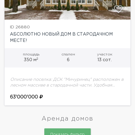
ID 26880
АБСОЛЮТНО НОВЫЙ ДОМ В СТАРОДАЧНОМ
МЕСТЕ!
площадь
спален
участок
2
350 м
6
13 сот.
Описание поселка: ДСК "Мичуринец" расположен в
лесном массиве в стародачной части. Удобная
транспортная доступность с Минского, Киевского и
Боровского ш. Описание дома: Дом поделен на 2
63'000'000
дуплекса...
Аренда домов
Показать фильтр