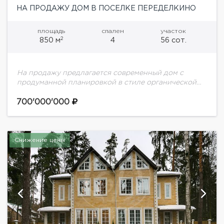
НА ПРОДАЖУ ДОМ В ПОСЕЛКЕ ПЕРЕДЕЛКИНО
площадь
спален
участок
2
850 м
4
56 сот.
На продажу предлагается современный дом с
продуманной планировкой в стиле органической
архитектуры Ллойда Райта, изысканные интерьеры
и архитектура, строительство и отделка от лучших
700'000'000
европейских мастеров.Планировка дома:цоколь:
спортзал,...
Снижение цены