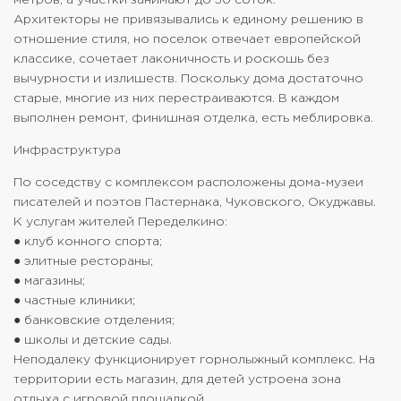
Архитекторы не привязывались к единому решению в
отношение стиля, но поселок отвечает европейской
классике, сочетает лаконичность и роскошь без
вычурности и излишеств. Поскольку дома достаточно
старые, многие из них перестраиваются. В каждом
выполнен ремонт, финишная отделка, есть меблировка.
Инфраструктура
По соседству с комплексом расположены дома-музеи
писателей и поэтов Пастернака, Чуковского, Окуджавы.
К услугам жителей Переделкино:
● клуб конного спорта;
● элитные рестораны;
● магазины;
● частные клиники;
● банковские отделения;
● школы и детские сады.
Неподалеку функционирует горнолыжный комплекс. На
территории есть магазин, для детей устроена зона
отдыха с игровой площадкой.