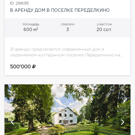
ID 28695
В АРЕНДУ ДОМ В ПОСЕЛКЕ ПЕРЕДЕЛКИНО
площадь
спален
участок
2
600 м
3
20 сот.
В аренду предлагается современный дом в
охраняемом коттеджном поселке Переделкино на
Минском шоссе. В доме выполнен дизайнерский
ремонт, грамотная планировка: 3 спальни,
500'000
просторная гостиная, зона отдыха с...