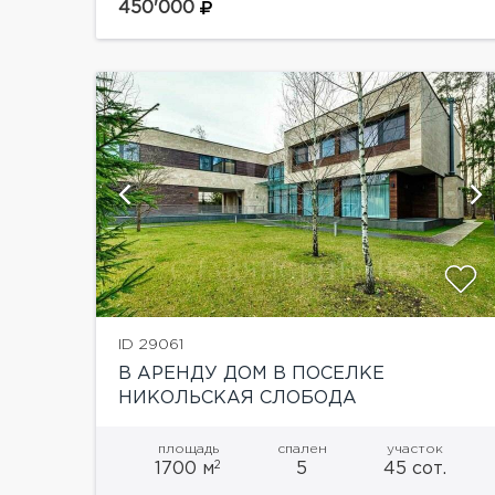
Планировка дома:Цоколь: гараж на 2 м/м,
450'000
кладовая, винный шкаф, лифт, с/у1 этаж:
холл, кухня-столовая,...
ий
показать ещё 18 фотографий
ID 29061
В АРЕНДУ ДОМ В ПОСЕЛКЕ
НИКОЛЬСКАЯ СЛОБОДА
площадь
спален
участок
2
1700 м
5
45 сот.