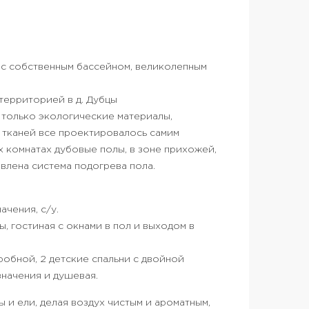
 с собственным бассейном, великолепным
ерриторией в д. Дубцы
 только экологические материалы,
и тканей все проектировалось самим
х комнатах дубовые полы, в зоне прихожей,
овлена система подогрева пола.
ачения, с/у.
, гостиная с окнами в пол и выходом в
робной, 2 детские спальни с двойной
значения и душевая.
 и ели, делая воздух чистым и ароматным,