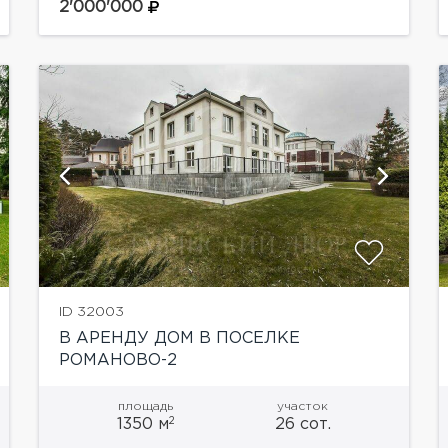
зал, столовая, кухня, 4 спальни со своими
2'000'000
гардеробными и ванными комнатами....
показать ещё 32 фотографии
ID 32003
В АРЕНДУ ДОМ В ПОСЕЛКЕ
РОМАНОВО-2
площадь
участок
2
1350 м
26 сот.