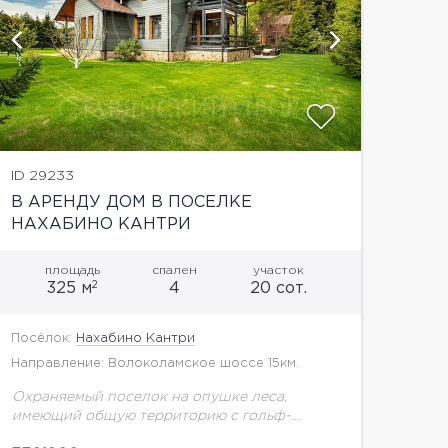
показать
ID 29233
В АРЕНДУ ДОМ В ПОСЕЛКЕ
НАХАБИНО КАНТРИ
площадь
спален
участок
2
325 м
4
20 сот.
Посёлок:
Нахабино Кантри
Направление: Волоколамское шоссе 15км.
Охраняемый поселок на опушке леса,
имеющий общую территорию с гольф-
курортом Москоу Кантри Клаб. К Вашим