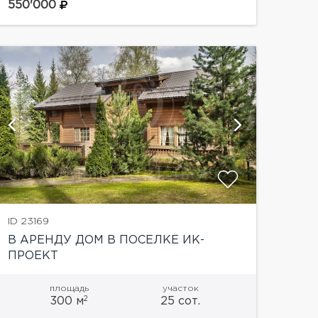
услугам богатейшая инфраструктура
550'000
поселка: несколько ресторанов и баров,
пляжи, спорт-клуб, закрытый и...
показать
ID 23169
В АРЕНДУ ДОМ В ПОСЕЛКЕ ИК-
ПРОЕКТ
площадь
участок
2
300 м
25 сот.