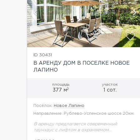
й
показать ещё 20 фотографий
ID 30431
В АРЕНДУ ДОМ В ПОСЕЛКЕ НОВОЕ
ЛАПИНО
площадь
участок
2
377 м
1 сот.
Посёлок:
Новое Лапино
Направление: Рублево-Успенское шоссе 20км.
В аренду предлагается современный
таунхаус с лифтом в охраняемом
коттеджном поселке Новое Лапино.