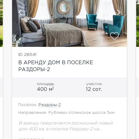
показать ещё 29 фотографий
ID 28541
В АРЕНДУ ДОМ В ПОСЕЛКЕ
РАЗДОРЫ-2
площадь
участок
2
400 м
12 сот.
Посёлок:
Раздоры-2
Направление: Рублево-Успенское шоссе 5км.
В аренду предлагается роскошный новый
дом 400 кв. в поселке Раздоры-2 на
Рублево-Успенском шоссе.В доме каминный