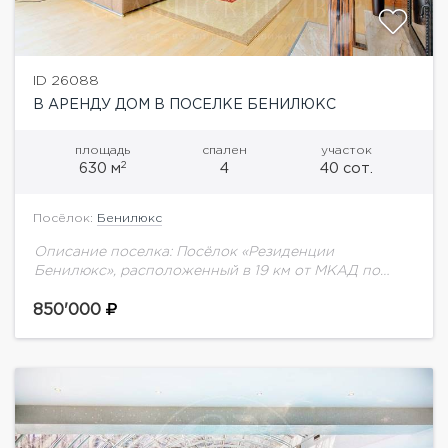
ID 26088
В АРЕНДУ ДОМ В ПОСЕЛКЕ БЕНИЛЮКС
площадь
спален
участок
2
630 м
4
40 сот.
Посёлок:
Бенилюкс
Описание поселка: Посёлок «Резиденции
Бенилюкс», расположенный в 19 км от МКАД по
Новорижскому шоссе, органично вписан в
живописный природный ландшафт одного из самых
850'000
красивых мест Подмосковья. На...