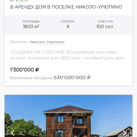
В АРЕНДУ ДОМ В ПОСЕЛКЕ НИКОЛО-УРЮПИНО
площадь
спален
участок
2
1800 м
4
100 сот.
Посёлок:
Николо-Урюпино
УСАДЬБА НА 1 ГЕКТАРЕ. В усадебный комплекс
входят: основной дом 1800 кв.м., гостевой дом, дом
для персонала и дом для охраны. Планировка
основного дома: 1 этаж: холл,...
1'300'000
630'000'000
Возможна продажа