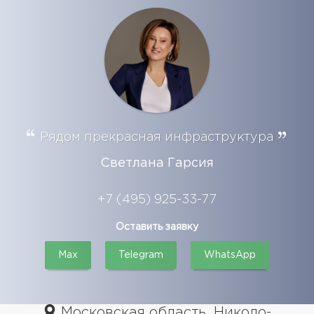
Рядом прекрасная инфраструктура
Светлана Гарсия
+7 (495) 925-33-77
Оставить заявку
Max
Telegram
WhatsApp
Московская область, Николо-