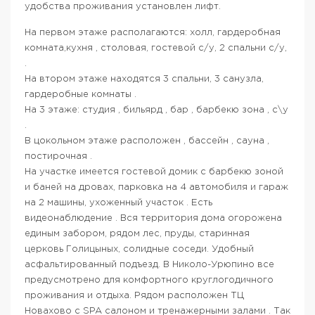
удобства проживания установлен лифт.
На первом этаже располагаются: холл, гардеробная
комната,кухня , столовая, гостевой с/у, 2 спальни с/у,
.
На втором этаже находятся 3 спальни, 3 санузла,
гардеробные комнаты .
На 3 этаже: студия , бильярд , бар , барбекю зона , с\у
.
В цокольном этаже расположен , бассейн , сауна ,
постирочная .
На участке имеется гостевой домик с барбекю зоной
и баней на дровах, парковка на 4 автомобиля и гараж
на 2 машины, ухоженный участок . Есть
видеонаблюдение . Вся территория дома огорожена
единым забором, рядом лес, пруды, старинная
церковь Голицыных, солидные соседи. Удобный
асфальтированный подъезд. В Николо-Урюпино все
предусмотрено для комфортного круглогодичного
проживания и отдыха. Рядом расположен ТЦ
Новахово с SPA салоном и тренажерными залами . Так