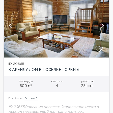
ID 20665
В АРЕНДУ ДОМ В ПОСЕЛКЕ ГОРКИ-6
площадь
спален
участок
2
500 м
4
25 сот.
Посёлок:
Горки-6
ID 20665Описание поселка: Стародачное место в
лесном массиве, удобное транспортное