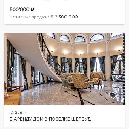
расположение между Рублево-Успенским и
Новорижским шоссе, близость реки, рядом музей-
500'000
усадьба Архангельское. Великолепный лесной
2'300'000
Возможна продажа
участок 3 га с...
ID 25874
В АРЕНДУ ДОМ В ПОСЕЛКЕ ШЕРВУД