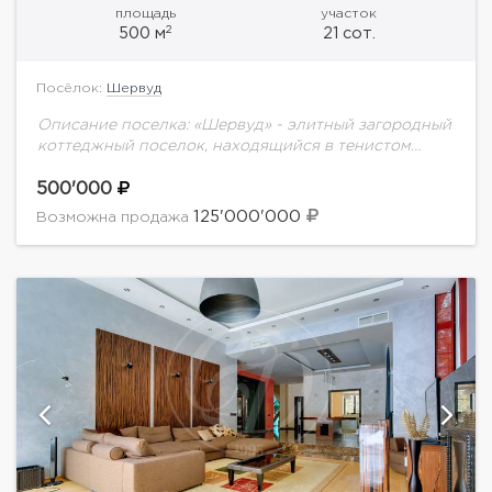
площадь
участок
2
500 м
21 сот.
Посёлок:
Шервуд
Описание поселка: «Шервуд» - элитный загородный
коттеджный поселок, находящийся в тенистом
сосновом бору. Лесные деревья, сохраненные на
участках, скрывают в своей зелени великолепные
500'000
частные резиденции и окутывают...
125'000'000
Возможна продажа