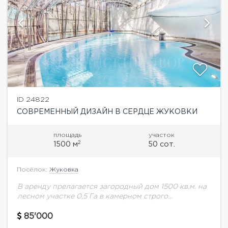
ID 24822
СОВРЕМЕННЫЙ ДИЗАЙН В СЕРДЦЕ ЖУКОВКИ
площадь
участок
2
1500 м
50 сот.
Посёлок:
Жуковка
В аренду прелагается загородный дом 1500 кв.м. на
лесном участке 0,5 Га в камерном строго
охраняемом коттеджном поселке на 4 дома.
Планировка дома: Цоколь - бильярдная, с/у,...
85'000