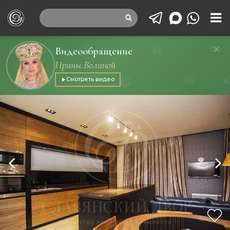
Видеообращение
Ирины Волиной
Смотреть видео