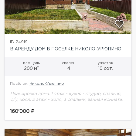
ID 24919
В АРЕНДУ ДОМ В ПОСЕЛКЕ НИКОЛО-УРЮПИНО
площадь
спален
участок
2
200 м
4
10 сот.
Посёлок:
Николо-Урюпино
Планировка дома: 1 этаж - кухня - студио, спальня,
с/у, холл. 2 этаж - холл, 3 спальни, ванная комната.
160'000