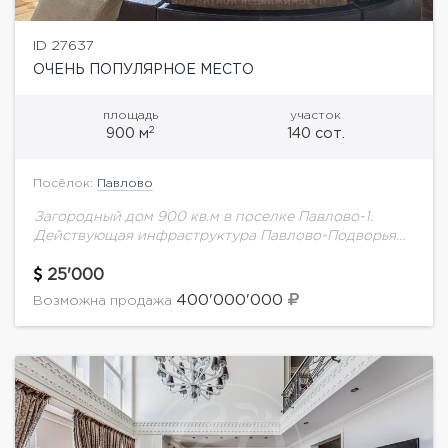
ID 27637
ОЧЕНЬ ПОПУЛЯРНОЕ МЕСТО
площадь
участок
2
900 м
140 сот.
Посёлок:
Павлово
Загородный дом 900 кв.м в поселке Павлово-1.
Действующая инфраструктура Павлово-Подворья
(фитнесс-клуб World Class с большими бассейнами,
магазины, рестораны, кафе, бытовыми
25'000
службами).Великолепный прилесной участок 140
400'000'000
Возможна продажа
соток с выходом...