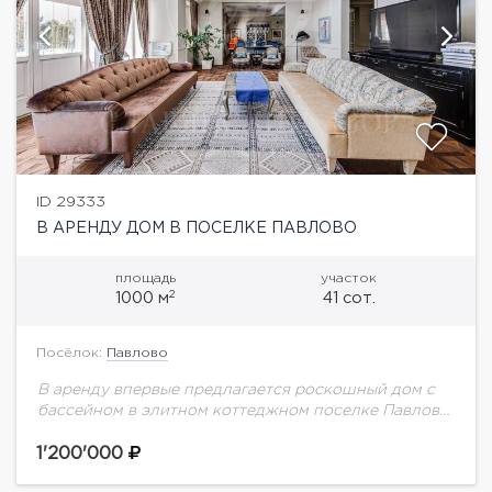
ID 29333
В АРЕНДУ ДОМ В ПОСЕЛКЕ ПАВЛОВО
площадь
участок
2
1000 м
41 сот.
Посёлок:
Павлово
В аренду впервые предлагается роскошный дом с
бассейном в элитном коттеджном поселке Павлово
на Новой Риге. В доме выполнен дизайнерский
ремонт в стиле американской классики.На участке
1'200'000
выполнен...