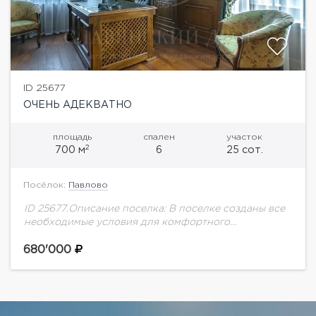
ID 25677
ОЧЕНЬ АДЕКВАТНО
площадь
спален
участок
2
700 м
6
25 сот.
Посёлок:
Павлово
ID 25677.Описание поселка: В поселке созданы все
необходимые условия для комфортного
проживания круглый год. Близость к Москве и
удобная транспортная доступность – одно из его
680'000
преимуществ. Общая...