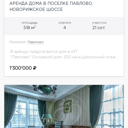
АРЕНДА ДОМА В ПОСЕЛКЕ ПАВЛОВО,
НОВОРИЖСКОЕ ШОССЕ
площадь
спален
участок
2
518 м
4
21 сот.
Посёлок:
Павлово
В аренду предлагается дом в КП
"Павлово".Основной дом: 520 кв.м.Цокольный этаж:
гостиная, с/у и зона SPA (гидромассажный бассейн,
хаммам, сауна, души), котельная. 1 этаж: гостиная
1'300'000
большая с...