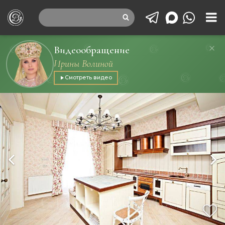
Видеообращение
Ирины Волиной
Смотреть видео