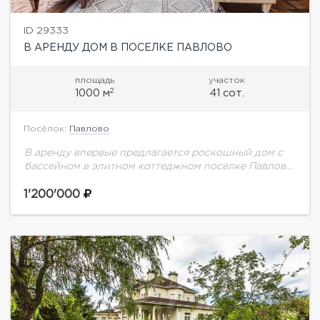
ID 29333
В АРЕНДУ ДОМ В ПОСЕЛКЕ ПАВЛОВО
площадь
участок
2
1000 м
41 сот.
Посёлок:
Павлово
В аренду впервые предлагается роскошный дом с
бассейном в элитном коттеджном поселке Павлово
на Новой Риге. В доме выполнен дизайнерский
ремонт в стиле американской классики.На участке
1'200'000
выполнен...