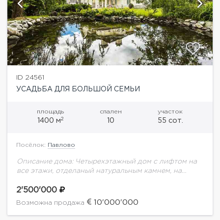
ID 24561
УСАДЬБА ДЛЯ БОЛЬШОЙ СЕМЬИ
площадь
спален
участок
2
1400 м
10
55 сот.
Посёлок:
Павлово
Описание дома: Четырехэтажный дом с лифтом на
все этажи, отделаный натуральным камнем, на
облагороженном участке 55 соток с открытым
теннисным кортом, фонтаном, прудом, BBQ, и
2'500'000
летней ротондой....
10'000'000
Возможна продажа