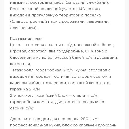
магазины, рестораны, кафе, бытовыми службами).
Великолепный прилесной участок 140 соток с
выходом в прогулочную территорию поселка
(благоустроенный парк с дорожками , лавочками,
освещением) .
Поэтажный план:
Цоколь: гостевая спальня с с/у, массажный кабинет,
игровая, спортзал, две гардеробные, СПА зона с
бассейном и купелью, русской баней, с/у и душевыми,
котельная;
1 этаж: холл, гардеробная, 2 с/у, кухня, столовая с
выходом на террасу, гостиная со вторым светом и
камином, кабинет с камином, домашний кинотеатр,
гараж на 2 м/м;
2 этаж: холл, хозяйский блок — спальня, с/у,
гардеробная комната; две гостевые спальни со
своими с/у;
Дополнительно дом для персонала 280 кв.м:
профессиональная кухня, блок со спальней д/охраны,