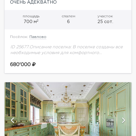
ОЧЕНЬ АДЕКВАТНО
площадь
спален
участок
2
700 м
6
25 сот.
Посёлок:
Павлово
ID 25677.Описание поселка: В поселке созданы все
необходимые условия для комфортного
проживания круглый год. Близость к Москве и
удобная транспортная доступность – одно из его
680'000
преимуществ. Общая...