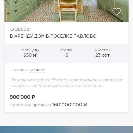
ID 28608
В АРЕНДУ ДОМ В ПОСЕЛКЕ ПАВЛОВО
площадь
спален
участок
2
650 м
6
23 сот.
Посёлок:
Павлово
Описание посёлка Поселок расположен к западу от
столицы, где благоприятная роза ветров и
отсутствуют промышленные объекты. Рядом с
поселком находятся естественное озеро и
900'000
лесопарковая зона. С возвышенности,...
160'000'000
Возможна продажа