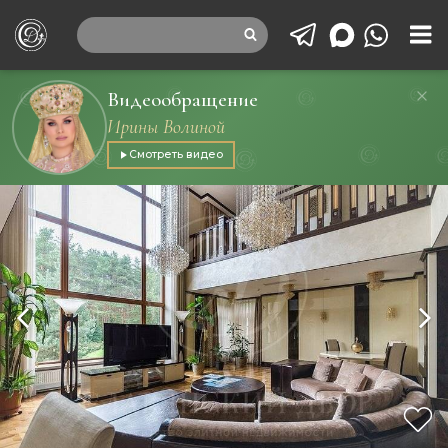
Видеообращение
Ирины Волиной
Смотреть видео