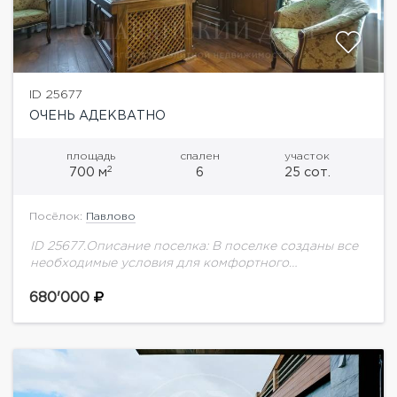
ID 25677
ОЧЕНЬ АДЕКВАТНО
площадь
спален
участок
2
700 м
6
25 сот.
Посёлок:
Павлово
ID 25677.Описание поселка: В поселке созданы все
необходимые условия для комфортного
проживания круглый год. Близость к Москве и
удобная транспортная доступность – одно из его
680'000
преимуществ. Общая...