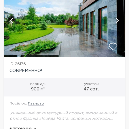
ID 26176
СОВРЕМЕННО!
площадь
участок
2
900 м
47 сот.
Посёлок:
Павлово
Уникальный архитектурный проект, выполненный в
стиле Фрэнка Ллойда Райта, основным мотивом
которого является “органическая архитектура”. Дом