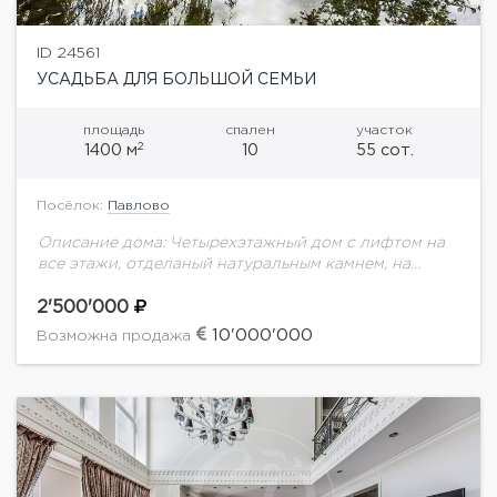
ID 24561
УСАДЬБА ДЛЯ БОЛЬШОЙ СЕМЬИ
площадь
спален
участок
2
1400 м
10
55 сот.
Посёлок:
Павлово
Описание дома: Четырехэтажный дом с лифтом на
все этажи, отделаный натуральным камнем, на
облагороженном участке 55 соток с открытым
теннисным кортом, фонтаном, прудом, BBQ, и
2'500'000
летней ротондой....
10'000'000
Возможна продажа