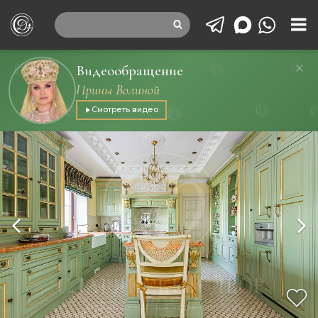
Видеообращение
Ирины Волиной
Смотреть видео