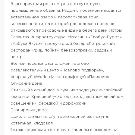
благоприятная роза ветров и отсутствуют
промышленные объекты. Рядом с поселком находятся
естественное озеро и лесопарковая зона. С
возвышенности, на которой расположен поселок,
открываются прекрасные виды на берега реки Истры.
Развитая инфраструктура: Магазины «Глобус-Гурмэ»,
«Азбука Вкуса», продуктовый базар «Петровский»,
ресторан «Фиш пойнт», бензозаправки, садовый
центр.
Вблизи поселка расположен торгово
развлекательный центр «Павлово подворье»,
спортклуб «World class», гольф клуб «Павлово»
Описание дома
Стильный уютный дом в лучших традициях английской
классики. Красивый участок с ландшафтным дизайном,
освещением, беседкой и дорожками.
Планировка дома
Цоколь: спальня с с/у, тренажерный зал, сауна,
котельная, кладовая.
1 этаж: прихожая, гостиная с камином и выходом на