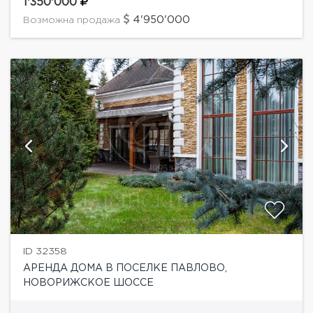
строился по индивидуальному заказу "для себя" и
1'350'000
архитекторам и дизайнерам полностью...
4'950'000
Возможна продажа
ID 32358
АРЕНДА ДОМА В ПОСЕЛКЕ ПАВЛОВО,
НОВОРИЖСКОЕ ШОССЕ