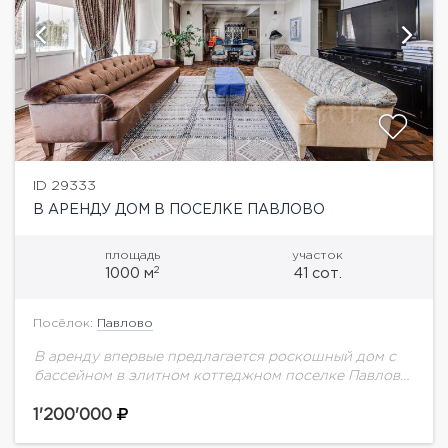
ID 29333
В АРЕНДУ ДОМ В ПОСЕЛКЕ ПАВЛОВО
площадь
участок
2
1000 м
41 сот.
Посёлок:
Павлово
В аренду впервые предлагается роскошный дом с
бассейном в элитном коттеджном поселке Павлово
на Новой Риге. В доме выполнен дизайнерский
ремонт в стиле американской классики.На участке
1'200'000
выполнен...