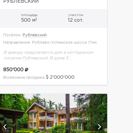
РУБЛЁВСКИЙ
площадь
участок
2
500 м
12 сот.
Посёлок:
Рублёвский
Направление: Рублево-Успенское шоссе 17км.
В аренду предлагается дом в коттеджном
поселке Рублевский. В доме 3
уровня.Планировка:1 этаж: спальня с с/у и
гардеробной, гостиная с камином, кухня-
850'000
столовая, зимний сад. 2 этаж: 3...
2'000'000
Возможна продажа
показать