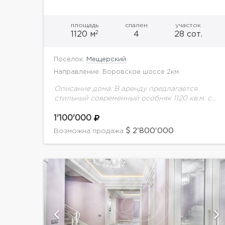
площадь
спален
участок
2
1120 м
4
28 сот.
Посёлок:
Мещерский
Направление: Боровское шоссе 2км.
Описание дома: В аренду предлагается
стильный современный особняк 1120 кв.м. с
панорамным остеклением на ухоженном
лесном участке 28 соток с ландшафтным
1'100'000
дизайном. Несколько минут пешком до
2'800'000
Возможна продажа
прекрасного...
ий
показать ещё 46 фотографий