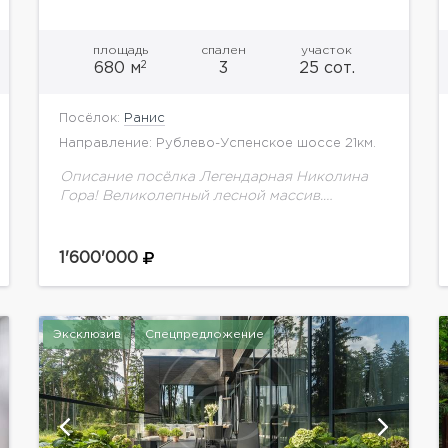
площадь
спален
участок
2
680 м
3
25 сот.
Посёлок:
Ранис
Направление: Рублево-Успенское шоссе 21км.
Описание посёлка Легендарная Николина
Гора! Великолепный лесной массив.
Развитая инфраструктура. Удобная
транспортная доступность. Тишина, покой,
Москва-река. Здесь сделано все для
1'600'000
комфортной и спокойной жизни за городом.
Описание...
Эксклюзив
Спецпредложение
показать ещё 22 фотографии