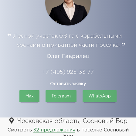
Лесной участок 0,8 га с корабельными
соснами в приватной части поселка.
Олег Гаврилец
+7 (495) 925-33-77
Оставить заявку
Max
Telegram
WhatsApp
Московская область, Сосновый Бор
Смотреть
32 предложения
в посёлке Сосновый