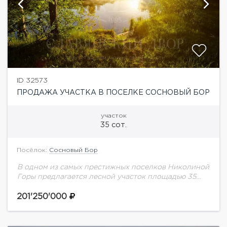
ID 32573
ПРОДАЖА УЧАСТКА В ПОСЕЛКЕ СОСНОВЫЙ БОР
участок
35 сот.
Посёлок:
Сосновый Бор
В одном из самых престижных поселков Николиной
Горы предлагается лесной участок площадью 35
соток. Здесь уже создано главное — вековые сосны,
приватность и атмосфера настоящей загородной
201'250'000
жизни,...