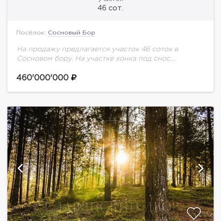
46 сот.
Посёлок:
Сосновый Бор
На продажу предлагается участок 46 соток в
Сосновом бору. На участке хонка под снос.
Центральные коммуникации.
460'000'000