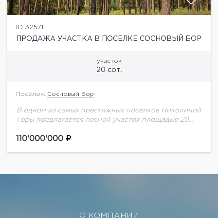
ID 32571
ПРОДАЖА УЧАСТКА В ПОСЕЛКЕ СОСНОВЫЙ БОР
участок
20 сот.
Посёлок:
Сосновый Бор
В одном из самых престижных поселков Николиной
Горы предлагается лесной участок площадью 20
соток. Здесь уже создано главное — вековые сосны,
приватность и атмосфера настоящей загородной
110'000'000
жизни,...
О КОМПАНИИ