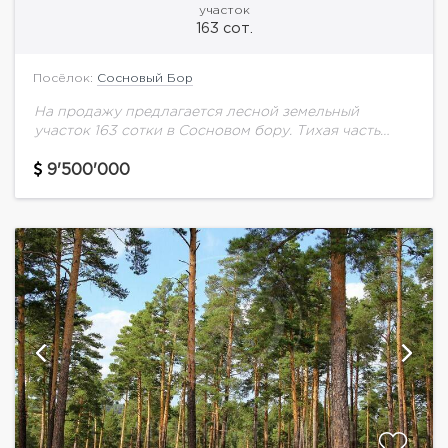
участок
163 сот.
Посёлок:
Сосновый Бор
На продажу предлагается лесной земельный
участок 163 сотки в Сосновом бору. Тихая часть
поселка, центральные коммуникации.
9'500'000