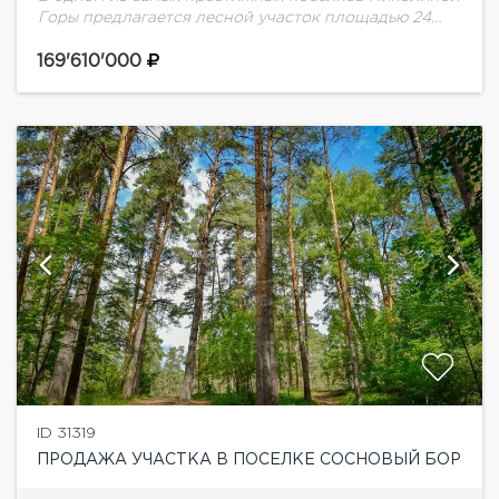
Горы предлагается лесной участок площадью 24
сотки. Здесь уже создано главное — вековые сосны,
приватность и атмосфера настоящей загородной
169'610'000
жизни,...
ID 31319
ПРОДАЖА УЧАСТКА В ПОСЕЛКЕ СОСНОВЫЙ БОР