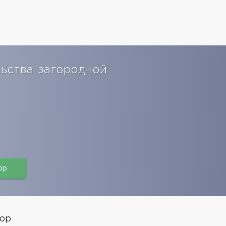
ьства загородной
pp
ор