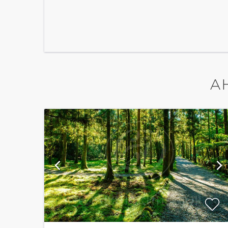
А
й
показать ещё 12 фотографий