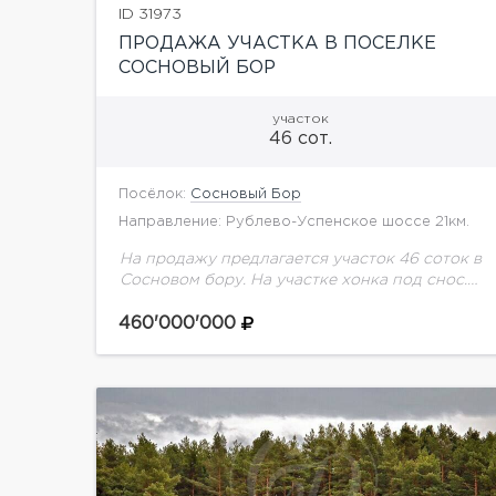
ID 31973
ПРОДАЖА УЧАСТКА В ПОСЕЛКЕ
СОСНОВЫЙ БОР
участок
46 сот.
Посёлок:
Сосновый Бор
Направление: Рублево-Успенское шоссе 21км.
На продажу предлагается участок 46 соток в
Сосновом бору. На участке хонка под снос.
Центральные коммуникации.
460'000'000