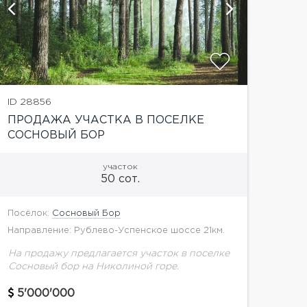
показать
ID 28856
ПРОДАЖА УЧАСТКА В ПОСЕЛКЕ
СОСНОВЫЙ БОР
участок
50 сот.
Посёлок:
Сосновый Бор
Направление: Рублево-Успенское шоссе 21км.
На продажу предлагается участок в поселке
Сосновый бор на Николиной горе.
5'000'000