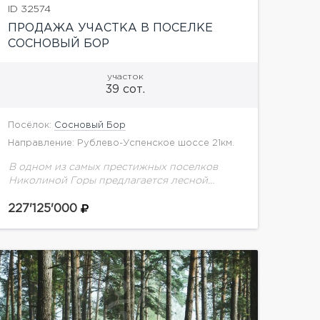
ID 32574
ПРОДАЖА УЧАСТКА В ПОСЕЛКЕ
СОСНОВЫЙ БОР
участок
39 сот.
Посёлок:
Сосновый Бор
Направление: Рублево-Успенское шоссе 21км.
В одном из самых престижных поселков
Николиной Горы предлагается лесной
участок площадью 39 соток. Здесь уже
создано главное — вековые сосны,
227'125'000
приватность и атмосфера настоящей
загородной жизни,...