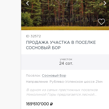
й
показать ещё 1 фотографию
ID 32572
ПРОДАЖА УЧАСТКА В ПОСЕЛКЕ
СОСНОВЫЙ БОР
участок
24 сот.
Посёлок:
Сосновый Бор
Направление: Рублево-Успенское шоссе 21км.
В одном из самых престижных поселков
Николиной Горы предлагается лесной
участок площадью 24 сотки. Здесь уже
создано главное — вековые сосны,
169'610'000
приватность и атмосфера настоящей