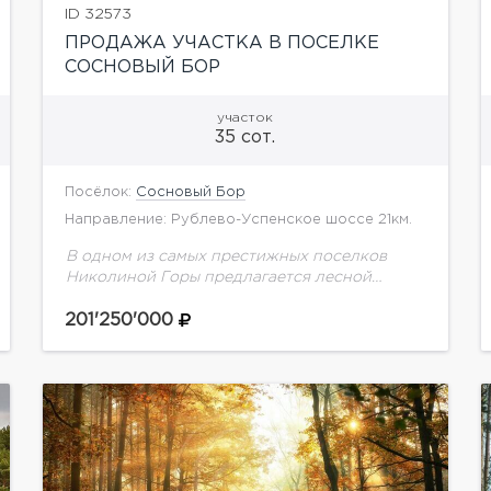
ID 32573
ПРОДАЖА УЧАСТКА В ПОСЕЛКЕ
СОСНОВЫЙ БОР
участок
35 сот.
Посёлок:
Сосновый Бор
Направление: Рублево-Успенское шоссе 21км.
В одном из самых престижных поселков
Николиной Горы предлагается лесной
участок площадью 35 соток. Здесь уже
создано главное — вековые сосны,
201'250'000
приватность и атмосфера настоящей
загородной жизни,...