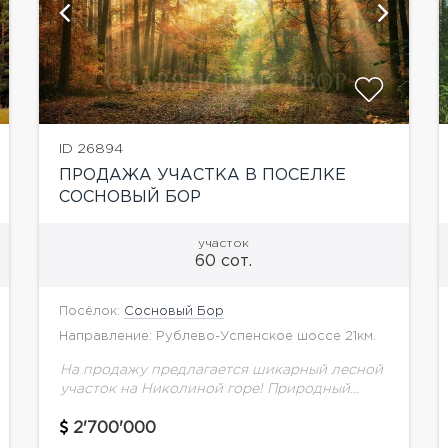
показать ещё 11 фотографий
ID 26894
ПРОДАЖА УЧАСТКА В ПОСЕЛКЕ
СОСНОВЫЙ БОР
участок
60 сот.
Посёлок:
Сосновый Бор
Направление: Рублево-Успенское шоссе 21км.
На продажу предлагается шикарный лесной
участок на Николиной горе! Природный
ландшафт, шикарный вид на Москву-реку.
Удобный подъезд! Свой выход на
2'700'000
территорию пансионата "Сосны" с развитой