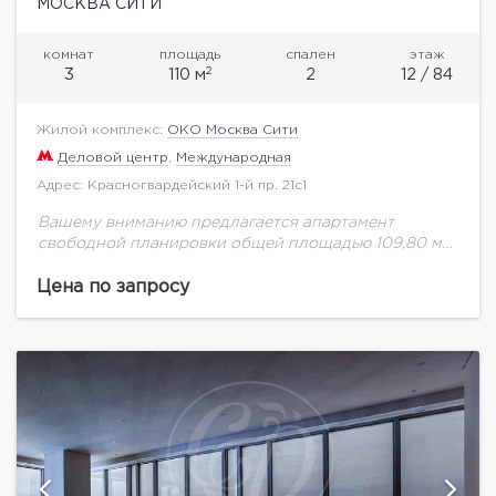
МОСКВА СИТИ
комнат
площадь
спален
этаж
2
3
110 м
2
12 / 84
Жилой комплекс:
ОКО Москва Сити
Деловой центр
,
Международная
Адрес: Красногвардейский 1-й пр. 21с1
Вашему вниманию предлагается апартамент
свободной планировки общей площадью 109,80 м2.
на двенадцатом этаже.Изысканные интерьеры,
выполненные по авторским дизайн-проектам,
Цена по запросу
качественный ремонт, инженерное оснащение
нового поколения, высокотехнологичная и
надежная...