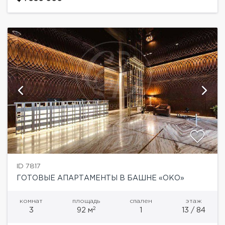
инженерное оснащение нового поколения,
высокотехнологичная и надежная...
ID 7817
ГОТОВЫЕ АПАРТАМЕНТЫ В БАШНЕ «ОКО»
комнат
площадь
спален
этаж
2
3
92 м
1
13 / 84