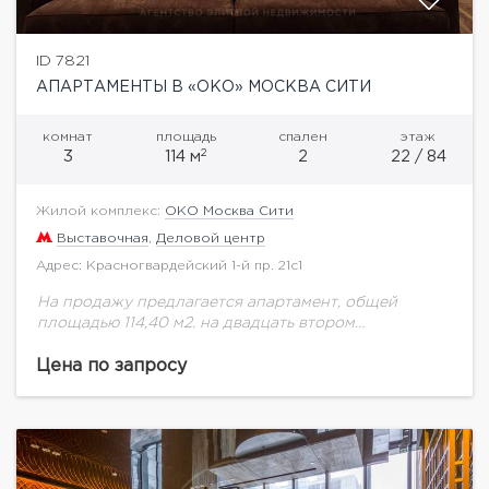
ID 7821
АПАРТАМЕНТЫ В «ОКО» МОСКВА СИТИ
комнат
площадь
спален
этаж
2
3
114 м
2
22 / 84
Жилой комплекс:
ОКО Москва Сити
Выставочная
,
Деловой центр
Адрес: Красногвардейский 1-й пр. 21с1
На продажу предлагается апартамент, общей
площадью 114,40 м2. на двадцать втором
этаже.Описание квартиры: - Комнат: 3- Спален: 2-
Кол-во с/у: 2- Кол-во гардеробных: 2- Парковка:
Цена по запросу
наземная и...