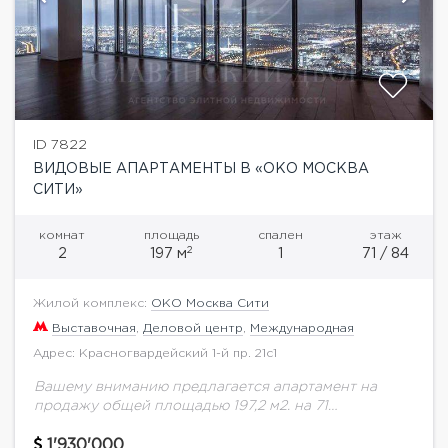
ID 7822
ВИДОВЫЕ АПАРТАМЕНТЫ В «ОКО МОСКВА
СИТИ»
комнат
площадь
спален
этаж
2
2
197 м
1
71 / 84
Жилой комплекс:
ОКО Москва Сити
Выставочная
,
Деловой центр
,
Международная
Адрес: Красногвардейский 1-й пр. 21с1
Вашему вниманию предлагается апартамент на
продажу общей площадью 197,2 м2. на 71
этаже.Изысканные интерьеры, выполненные по
авторским дизайн-проектам, качественный ремонт,
1'930'000