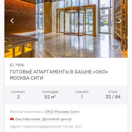
ID 7816
ГОТОВЫЕ АПАРТАМЕНТЫ В БАШНЕ «ОКО»
МОСКВА СИТИ
комнат
площадь
спален
этаж
2
2
92 м
1
33 / 84
Жилой комплекс:
ОКО Москва Сити
Выставочная
,
Деловой центр
Адрес: Красногвардейский 1-й пр. 21с1