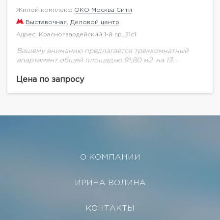
Жилой комплекс:
ОКО Москва Сити
Выставочная
,
Деловой центр
Адрес: Красногвардейский 1-й пр. 21с1
Вашему вниманию предлагается трехкомнатный
апартамент общей площадью 91,80 м2. на 13
этаже.Изысканные интерьеры, выполненные по
авторским дизайн-проектам, качественный ремонт,
Цена по запросу
инженерное оснащение нового поколения,
высокотехнологичная и надежная система...
О КОМПАНИИ
ИРИНА ВОЛИНА
КОНТАКТЫ