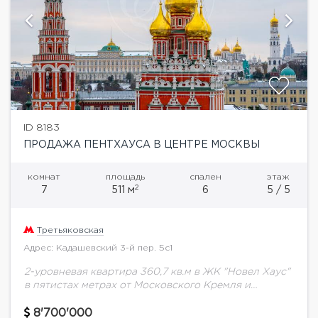
ID 8183
ПРОДАЖА ПЕНТХАУСА В ЦЕНТРЕ МОСКВЫ
комнат
площадь
спален
этаж
2
7
511 м
6
5 / 5
Третьяковская
Адрес: Кадашевский 3-й пер. 5с1
2-уровневая квартира 360,7 кв.м в ЖК "Новел Хаус"
в пятистах метрах от Московского Кремля и
непосредственной близости от Государственной
Третьяковской галереи. Из окон открываются
8'700'000