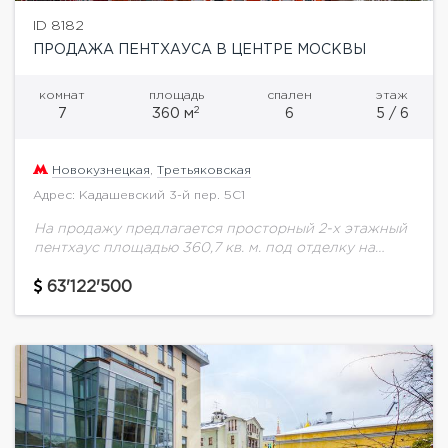
ID 8182
ПРОДАЖА ПЕНТХАУСА В ЦЕНТРЕ МОСКВЫ
комнат
площадь
спален
этаж
2
7
360 м
6
5 / 6
Новокузнецкая
,
Третьяковская
Адрес: Кадашевский 3-й пер. 5С1
На продажу предлагается просторный 2-х этажный
пентхаус площадью 360,7 кв. м. под отделку на
пятом этаже. Квартира расположена в
малоквартирном доме премиум-класса в самом
63'122'500
центре столицы в...