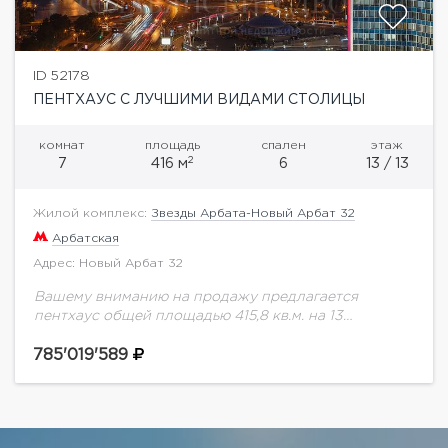
ID 52178
ПЕНТХАУС С ЛУЧШИМИ ВИДАМИ СТОЛИЦЫ
комнат
площадь
спален
этаж
2
7
416 м
6
13 / 13
Жилой комплекс:
Звезды Арбата-Новый Арбат 32
Арбатская
Адрес: Новый Арбат 32
Вашему вниманию на продажу предлагается
пентхаус общей площадью 415,8 кв.м. на 13
этаже.Новый Арбат, 32 - это современный
многофункциональный комплекс в центре Москвы,
785'019'589
в составе которого первые...