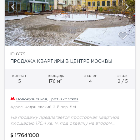
ID 8179
ПРОДАЖА КВАРТИРЫ В ЦЕНТРЕ МОСКВЫ
комнат
площадь
спален
этаж
2
5
176 м
4
2 / 5
Новокузнецкая
,
Третьяковская
Адрес: Кадашевский 3-й пер. 5с1
На продажу предлагается просторная квартира
площадью 176,4 кв. м. под отделку на втором
этажеКвартира расположена в малоквартирном
доме премиум-класса в самом центре столицы в ЖК
1'764'000