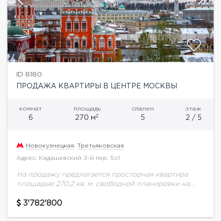
ID 8180
ПРОДАЖА КВАРТИРЫ В ЦЕНТРЕ МОСКВЫ
комнат
площадь
спален
этаж
2
6
270 м
5
2 / 5
Новокузнецкая
,
Третьяковская
Адрес: Кадашевский 3-й пер. 5с1
На продажу предлагается просторная квартира
площадью 270,2 кв. м. свободной планировки на
втором этаже. Квартира расположена в
малоквартирном доме премиум-класса в самом
3'782'800
центре столицы в ЖК Novel...