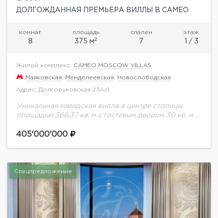
ДОЛГОЖДАННАЯ ПРЕМЬЕРА ВИЛЛЫ В CAMEO
комнат
площадь
спален
этаж
2
8
375 м
7
1 / 3
Жилой комплекс:
CAMEO MOSCOW VILLAS
Маяковская
,
Менделеевская
,
Новослободская
Адрес: Долгоруковская 23Ас1
Уникальная городская вилла в центре столицы
площадью 366,37 кв. м с гостевым двором 30 кв. м и
зоной патио 34 кв. м в новом комплексе premium
класса...
405'000'000
Спецпредложение