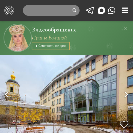
Видеообращение
Ирины Волиной
Смотреть видео