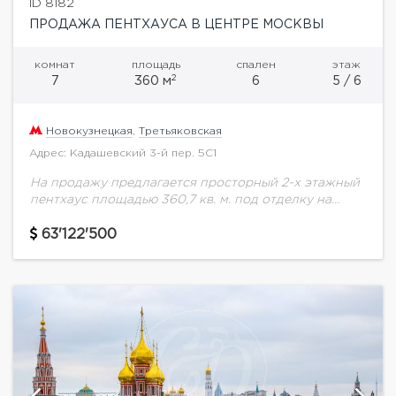
ID 8182
ПРОДАЖА ПЕНТХАУСА В ЦЕНТРЕ МОСКВЫ
комнат
площадь
спален
этаж
2
7
360 м
6
5 / 6
Новокузнецкая
,
Третьяковская
Адрес: Кадашевский 3-й пер. 5С1
На продажу предлагается просторный 2-х этажный
пентхаус площадью 360,7 кв. м. под отделку на
пятом этаже. Квартира расположена в
малоквартирном доме премиум-класса в самом
63'122'500
центре столицы в...