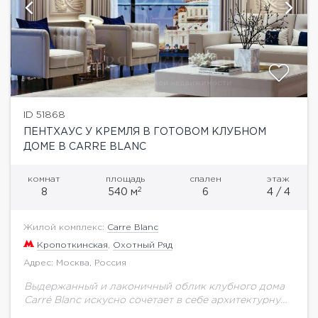
ID 51868
ПЕНТХАУС У КРЕМЛЯ В ГОТОВОМ КЛУБНОМ
ДОМЕ В CARRE BLANC
комнат
площадь
спален
этаж
2
8
540 м
6
4 / 4
Жилой комплекс:
Carre Blanc
Кропоткинская
,
Охотный Ряд
Адрес: Москва, Россия
Выдержанный и лаконичный облик клубного дома
Carré Blanc искусно сочетает в себе архитектурную
принадлежность к легендарному историческому