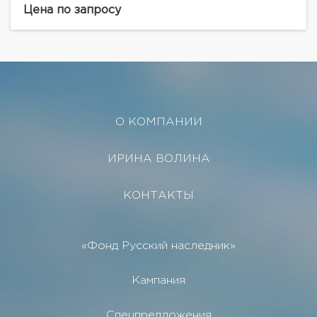
кварталу с собственной художественной
Цена по запросу
исключительностью. Выполненный из натурального
камня с...
О КОМПАНИИ
ИРИНА ВОЛИНА
КОНТАКТЫ
«Фонд Русский наследник»
Кампания
Спецпредложения