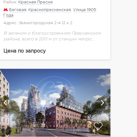
Район:
Красная Пресня
Беговая
,
Краснопресненская
,
Улица 1905
Года
Адрес: Звенигородская 2-я 12 к 2
В зеленом и благоустроенном Пресненском
районе, всего в 200 м от станции метро
«Улица 1905 года», возводится масштабный
проект комплексной застройки – жилой
Цена по запросу
квартал Lucky, не имеющий...
показат