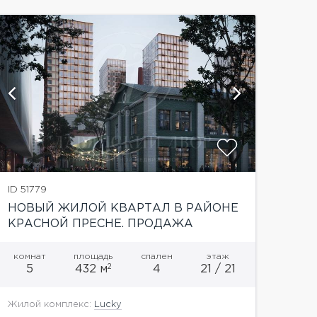
показат
ID 51779
НОВЫЙ ЖИЛОЙ КВАРТАЛ В РАЙОНЕ
КРАСНОЙ ПРЕСНЕ. ПРОДАЖА
КВАРТИРЫ
комнат
площадь
спален
этаж
2
5
432 м
4
21 / 21
Жилой комплекс:
Lucky