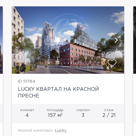
показать ещё 7 фотографий
ID 51784
LUCKY КВАРТАЛ НА КРАСНОЙ
ПРЕСНЕ
комнат
площадь
спален
этаж
2
4
157 м
3
2 / 21
Жилой комплекс:
Lucky