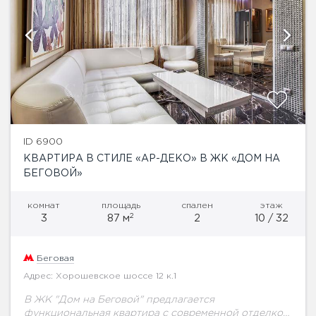
ID 6900
КВАРТИРА В СТИЛЕ «АР-ДЕКО» В ЖК «ДОМ НА
БЕГОВОЙ»
комнат
площадь
спален
этаж
2
3
87 м
2
10 / 32
Беговая
Адрес: Хорошевское шоссе 12 к.1
В ЖК "Дом на Беговой" предлагается
функциональная квартира с современной отделкой