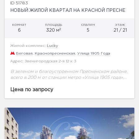
ID 51783
НОВЫЙ ЖИЛОЙ КВАРТАЛ НА КРАСНОЙ ПРЕСНЕ
комнат
площадь
спален
этаж
2
6
320 м
5
21 / 21
Жилой комплекс:
Lucky
Беговая
,
Краснопресненская
,
Улица 1905 Года
Адрес: Звенигородская 2-я 12 к 3
В зеленом и благоустроенном Пресненском районе,
всего в 200 м от станции метро «Улица 1905 года»,
возводится масштабный проект комплексной
застройки – жилой квартал Lucky, не имеющий...
Цена по запросу