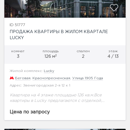
ID 51777
ПРОДАЖА КВАРТИРЫ В ЖИЛОМ КВАРТАЛЕ
LUCKY
комнат
площадь
спален
этаж
2
3
126 м
2
4 / 13
Жилой комплекс:
Lucky
Беговая
,
Краснопресненская
,
Улица 1905 Года
Адрес: Звенигородская 2-я 12 к 1
Квартира на 4 этаже площадью 126 кв.м.Все
квартиры в Lucky предлагаются с отделкой,
включая оборудованные ванные комнаты и кухни
итальянского бренда Dada. Интерьеры квартир
Цена по запросу
разработаны в двух...