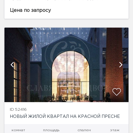
3 этаже.Высота потолков 3 м. В зеленом и
благоустроенном Пресненском районе, всего в
Цена по запросу
200...
ID 52416
НОВЫЙ ЖИЛОЙ КВАРТАЛ НА КРАСНОЙ ПРЕСНЕ
комнат
площадь
спален
этаж