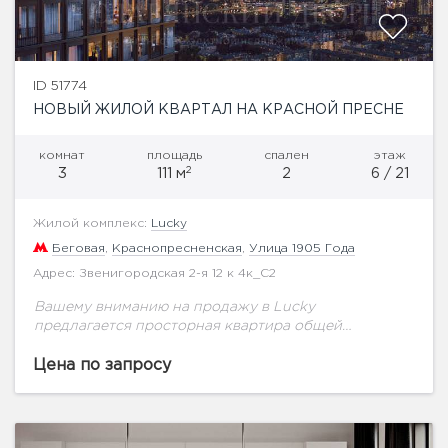
ID 51774
НОВЫЙ ЖИЛОЙ КВАРТАЛ НА КРАСНОЙ ПРЕСНЕ
комнат
площадь
спален
этаж
2
3
111 м
2
6 / 21
Жилой комплекс:
Lucky
Беговая
,
Краснопресненская
,
Улица 1905 Года
Адрес: Звенигородская 2-я 12 к 4к_С2
Вашему вниманию на продажу в Lucky
предлагается просторная квартира общей
площадью 111 кв.м. на 6 этаже. Высота потолков 3 м.
В зеленом и благоустроенном Пресненском районе,
Цена по запросу
всего...