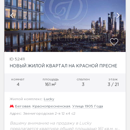
ID 52411
НОВЫЙ ЖИЛОЙ КВАРТАЛ НА КРАСНОЙ ПРЕСНЕ
комнат
площадь
спален
этаж
2
4
161 м
3
3 / 21
Жилой комплекс:
Lucky
Беговая
,
Краснопресненская
,
Улица 1905 Года
Адрес: Звенигородская 2-я 12 к4 с2
Вашему вниманию на продажу в Lucky
предлагается квартира общей площадью 161 кв.м. на