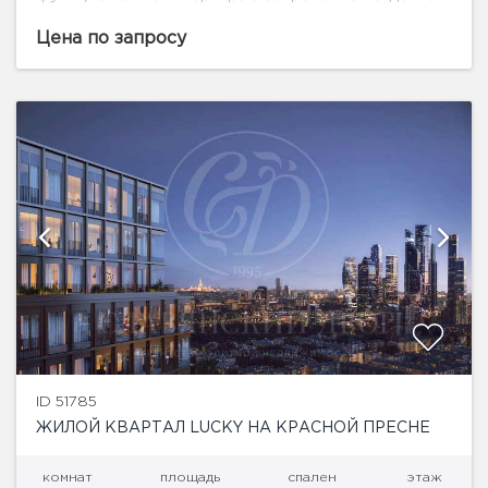
в стиле "АР-Деко" с панорамным остеклением: 2
спальни со своими гардеробными комнатами кухня-
Цена по запросу
гостиная 2 санузла Машиноместо...
ID 51785
ЖИЛОЙ КВАРТАЛ LUCKY НА КРАСНОЙ ПРЕСНЕ
комнат
площадь
спален
этаж