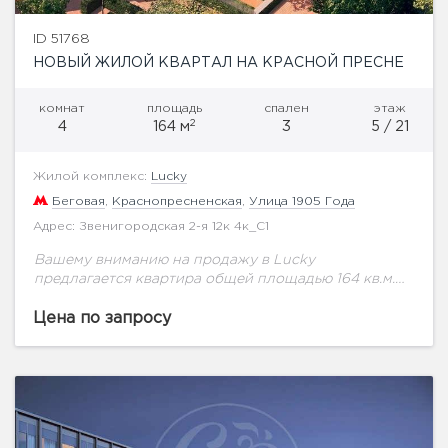
ID 51768
НОВЫЙ ЖИЛОЙ КВАРТАЛ НА КРАСНОЙ ПРЕСНЕ
комнат
площадь
спален
этаж
2
4
164 м
3
5 / 21
Жилой комплекс:
Lucky
Беговая
,
Краснопресненская
,
Улица 1905 Года
Адрес: Звенигородская 2-я 12к 4к_С1
Вашему вниманию на продажу в Lucky
предлагается квартира общей площадью 164 кв.м.
на 5 этаже.Две спальни. Высота потолков 3 м. В
зеленом и благоустроенном Пресненском районе,
Цена по запросу
всего...