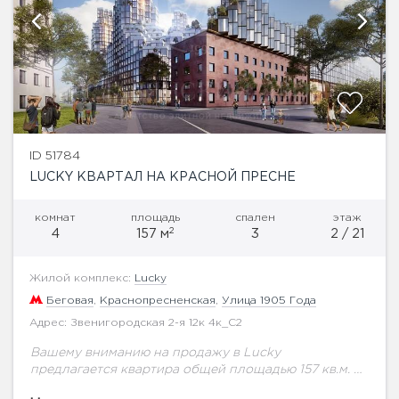
ID 51784
LUCKY КВАРТАЛ НА КРАСНОЙ ПРЕСНЕ
комнат
площадь
спален
этаж
2
4
157 м
3
2 / 21
Жилой комплекс:
Lucky
Беговая
,
Краснопресненская
,
Улица 1905 Года
Адрес: Звенигородская 2-я 12к 4к_С2
Вашему вниманию на продажу в Lucky
предлагается квартира общей площадью 157 кв.м. на
2 этаже.Высота потолков 3 м. В зеленом и