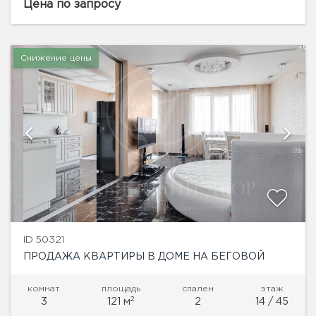
благоустроенном Пресненском районе, всего в
Цена по запросу
200...
Снижение цены
ID 50321
ПРОДАЖА КВАРТИРЫ В ДОМЕ НА БЕГОВОЙ
комнат
площадь
спален
этаж
2
3
121 м
2
14 / 45