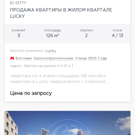
ID 51777
ПРОДАЖА КВАРТИРЫ В ЖИЛОМ КВАРТАЛЕ
LUCKY
комнат
площадь
спален
этаж
2
3
126 м
2
4 / 13
Жилой комплекс:
Lucky
Беговая
,
Краснопресненская
,
Улица 1905 Года
Адрес: Звенигородская 2-я 12 к 1
Квартира на 4 этаже площадью 126 кв.м.Все
квартиры в Lucky предлагаются с отделкой,
включая оборудованные ванные комнаты и кухни
итальянского бренда Dada. Интерьеры квартир
Цена по запросу
разработаны в двух...