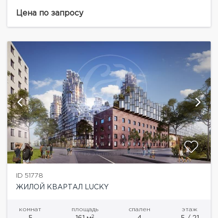
2 этаже.Высота потолков 3 м. В зеленом и
благоустроенном Пресненском районе, всего в
Цена по запросу
200...
ID 51778
ЖИЛОЙ КВАРТАЛ LUCKY
комнат
площадь
спален
этаж
2