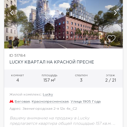
ID 51784
LUCKY КВАРТАЛ НА КРАСНОЙ ПРЕСНЕ
комнат
площадь
спален
этаж
2
4
157 м
3
2 / 21
Жилой комплекс:
Lucky
Беговая
,
Краснопресненская
,
Улица 1905 Года
Адрес: Звенигородская 2-я 12к 4к_С2
Вашему вниманию на продажу в Lucky
предлагается квартира общей площадью 157 кв.м. на