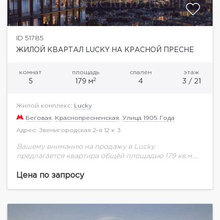
ID 51785
ЖИЛОЙ КВАРТАЛ LUCKY НА КРАСНОЙ ПРЕСНЕ
комнат
площадь
спален
этаж
2
5
179 м
4
3 / 21
Жилой комплекс:
Lucky
Беговая
,
Краснопресненская
,
Улица 1905 Года
Адрес: Звенигородская 2-я 12 к 3
Вашему вниманию на продажу в Lucky
предлагается квартира общей площадью 179 кв.м.
на 3 этаже.Высота потолков 3 м. В зеленом и
благоустроенном Пресненском районе, всего в
Цена по запросу
200...