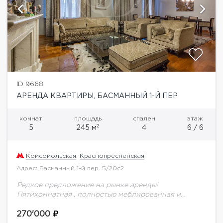
ID 9668
АРЕНДА КВАРТИРЫ, БАСМАННЫЙ 1-Й ПЕР
комнат
площадь
спален
этаж
2
5
245 м
4
6 / 6
Комсомольская
,
Краснопресненская
Адрес: Басманный 1-й пер. 5/20с2
Редкое предложение на рынке аренды!
Пятикомнатная , полностью меблированная и
готовая к проживанию квартира с дизайнерским
ремонтом в малонаселенном доме эпохи
270'000
конструктивизма. В подъезде всего 7 квартир....