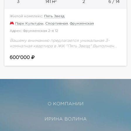
2
3
141 м
2
6 / 14
Жилой комплекс:
Пять Звезд
Парк Культуры
,
Спортивная
,
Фрунзенская
Адрес: Фрунзенская 2-я 12
Вашему вниманию предлагается уникальная 3-
комнатная квартира в ЖК "Пять Звезд".Выполнен
качественный ремонт с применением
дорогостоящих эксклюзивных материалов,
600'000
установлена техника от ведущих мировых
производителей, мебель от известных
дизайнеров.Функциональной...
О КОМПАНИИ
ИРИНА ВОЛИНА