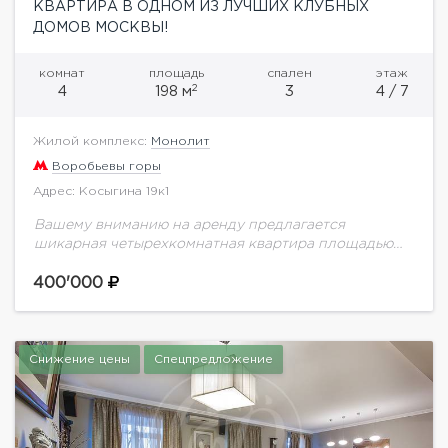
КВАРТИРА В ОДНОМ ИЗ ЛУЧШИХ КЛУБНЫХ
ДОМОВ МОСКВЫ!
комнат
площадь
спален
этаж
2
4
198 м
3
4 / 7
Жилой комплекс:
Монолит
Воробьевы горы
Адрес: Косыгина 19к1
Вашему вниманию на аренду предлагается
шикарная четырехкомнатная квартира площадью
198 кв.м. на 4 этаже в клубном доме
"Монолит".Высококачественный ремонт,
400'000
выполненный по уникальному дизайн-проекту в
классическом стиле. Планировка:...
Снижение цены
Спецпредложение