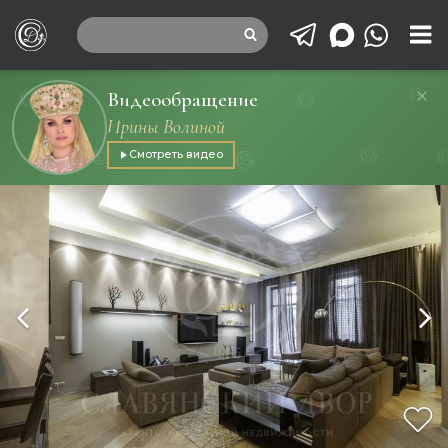
Видеообращение
Ирины Волиной
Смотреть видео