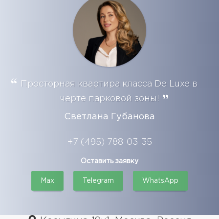
Просторная квартира класса De Luxe в
черте парковой зоны!
Светлана Губанова
+7 (495) 788-03-35
Оставить заявку
Max
Telegram
WhatsApp