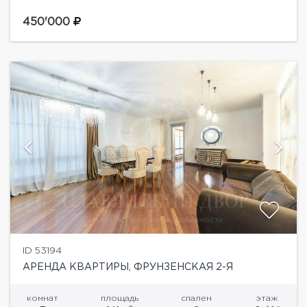
"Легенда цветного". Функциональная планировка:
две спальни со своими санузлами, просторная
450'000
кухня гостиная, кабинет.Квартира полностью
меблирована современной...
ID 53194
АРЕНДА КВАРТИРЫ, ФРУНЗЕНСКАЯ 2-Я
комнат
площадь
спален
этаж