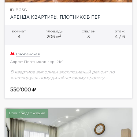
ID 8258
АРЕНДА КВАРТИРЫ, ПЛОТНИКОВ ПЕР
комнат
площадь
спален
этаж
2
4
206 м
3
4 / 6
Смоленская
Адрес: Плотников пер. 21с1
В квартире выполнен эксклюзивный ремонт по
индивидуальному дизайнерскому проекту.
Включает в себя просторную гостиную со столовой
зоной, кухню, основную спальню с изысканной
550'000
гардеробной и ванной, гостевую комнату...
Спецпредложение