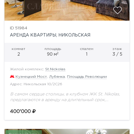
ID 51984
АРЕНДА КВАРТИРЫ, НИКОЛЬСКАЯ
комнат
площадь
спален
этаж
2
2
90 м
1
3 / 5
Жилой комплекс:
St.Nickolas
Кузнецкий Мост
,
Лубянка
,
Площадь Революции
Адрес: Никольская 10/2С2б
В самом сердце столицы, в клубном ЖК St. Nikolas,
предлагаются в аренду на длительный срок,
двухкомнатные роскошные апартаменты. Кухня
гостиная 35 кв.м, спальня 26 кв.м, 2 с/у,...
400'000