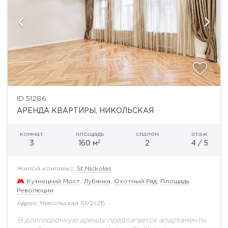
ID 51286
АРЕНДА КВАРТИРЫ, НИКОЛЬСКАЯ
комнат
площадь
спален
этаж
2
3
160 м
2
4 / 5
Жилой комплекс:
St.Nickolas
Кузнецкий Мост
,
Лубянка
,
Охотный Ряд
,
Площадь
Революции
Адрес: Никольская 10/2с2Б
В долгосрочную аренду предлагается апартаменты