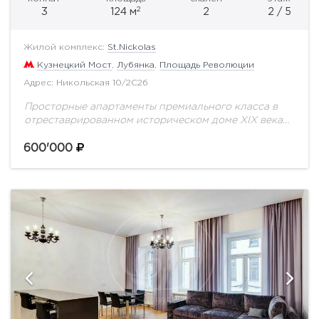
2
3
124 м
2
2 / 5
Жилой комплекс:
St.Nickolas
Кузнецкий Мост
,
Лубянка
,
Площадь Революции
Адрес: Никольская 10/2С2б
Просторные апартаменты премиального класса в
отреставрированном историческом доме XIX века
St. Nickolas. В апартаментах выполнена отделка с
использованием натуральных материалов, полы -
600'000
паркет и натуральный камень, деревянные...