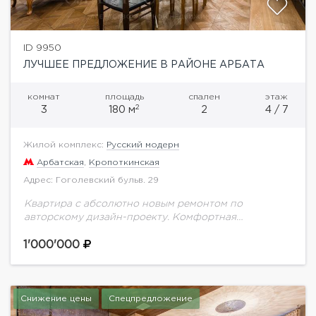
ID 9950
ЛУЧШЕЕ ПРЕДЛОЖЕНИЕ В РАЙОНЕ АРБАТА
комнат
площадь
спален
этаж
2
3
180 м
2
4 / 7
Жилой комплекс:
Русский модерн
Арбатская
,
Кропоткинская
Адрес: Гоголевский бульв. 29
Квартира с абсолютно новым ремонтом по
авторскому дизайн-проекту. Комфортная
планировка: прихожая, гостиная, кухня, 2 две
спальни с индивидуальными ванными комнатами,
1'000'000
большая гардеробная комната, гостевой сан. узел.,
лоджия....
Снижение цены
Спецпредложение