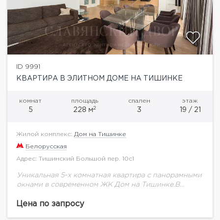
ID 9991
КВАРТИРА В ЭЛИТНОМ ДОМЕ НА ТИШИНКЕ
комнат
площадь
спален
этаж
2
5
228 м
3
19 / 21
Жилой комплекс:
Дом на Тишинке
Белорусская
Адрес: Тишинский Большой пер. 10с1
Уникальная 5-х комнатная квартира с панорамными
окнами в современном ЖК Дом на Тишинке.В
квартире выполнен ремонт по индивидуальному
дизайн-проекту с применением
Цена по запросу
высококачественных и дорогостоящих материалов,