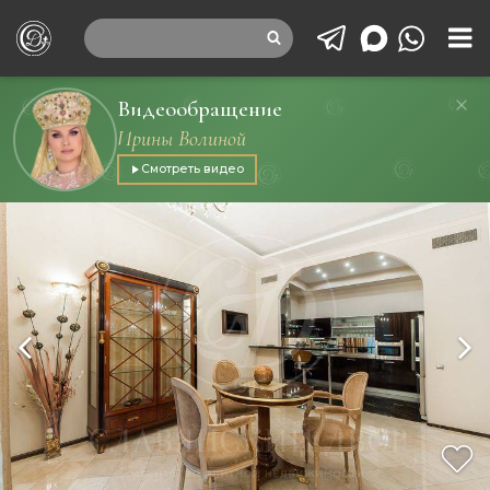
Видеообращение
Ирины Волиной
Смотреть видео