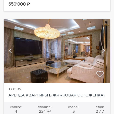
бассейном! Квартира разделена на две части.
650'000
Великолепная студийной...
ID 8189
АРЕНДА КВАРТИРЫ В ЖК «НОВАЯ ОСТОЖЕНКА»
комнат
площадь
спален
этаж
2
4
224 м
3
2 / 7