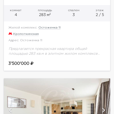
комнат
площадь
спален
этаж
2
4
283 м
3
2 / 5
Жилой комплекс:
Остоженка 11
Кропоткинская
Адрес: Остоженка 11
Предлагается прекрасная квартира общей
площадью 283 кв.м в элитном жилом комплексе
класса de luxe "Остоженка 11", расположенном в
самом престижном квартале Москвы - "Золотой
3'500'000
миле". Квартира после...