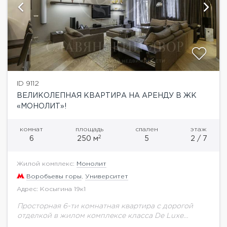
ID 9112
ВЕЛИКОЛЕПНАЯ КВАРТИРА НА АРЕНДУ В ЖК
«МОНОЛИТ»!
комнат
площадь
спален
этаж
2
6
250 м
5
2 / 7
Жилой комплекс:
Монолит
Воробьевы горы
,
Университет
Адрес: Косыгина 19к1
Просторная 6-ти комнатная квартира с дорогой
отделкой в жилом комплексе класса De Luxe
«Монолит» с собственным тренажерным залом и