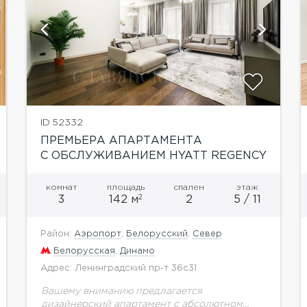
показать ещё 18 фотографий
ID 52332
ПРЕМЬЕРА АПАРТАМЕНТА
С ОБСЛУЖИВАНИЕМ HYATT REGENCY
5*
комнат
площадь
спален
этаж
2
3
142 м
2
5 / 11
Район:
Аэропорт
,
Белорусский
,
Север
Белорусская
,
Динамо
Адрес: Ленинградский пр-т 36с31
Вашему вниманию предлагается
дизайнерский апартамент с абсолютном