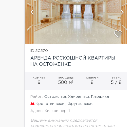
ий
показать ещё 25 фотографий
ID 50570
АРЕНДА РОСКОШНОЙ КВАРТИРЫ
НА ОСТОЖЕНКЕ
комнат
площадь
спален
этаж
2
9
500 м
8
5 / 8
Район:
Остоженка
,
Хамовники, Плющиха
Кропоткинская
,
Фрунзенская
Адрес: Хилков пер. 1
Вашему вниманию предлагается
семикомнатная квартира на пятом этаже