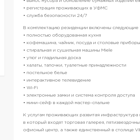
• вынос мусора и обновление бумажных изделий е
• регистрация проживающих в УФМС
• служба безопасности 24/7
В комплектацию резиденции включены следующие 
• полностью оборудованная кухня
• кофемашина, чайник, посуда и столовые прибор
• стиральная и сушильная машины Miele
• утюг и гладильная доска
• халаты, тапочки, туалетные принадлежности
• постельное белье
• интерактивное телевидение
• Wi-Fi
• электронные замки и система контроля доступа
• мини-сейф в каждой мастер-спальне
К услугам проживающих развитая инфраструктура 
в который входят торговая галерея, пятизвездочны
офисный центр, а также единственный в столице VI