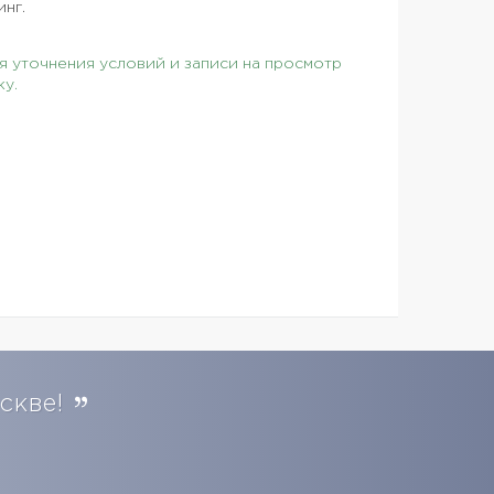
нг.
 уточнения условий и записи на просмотр
ку.
скве!