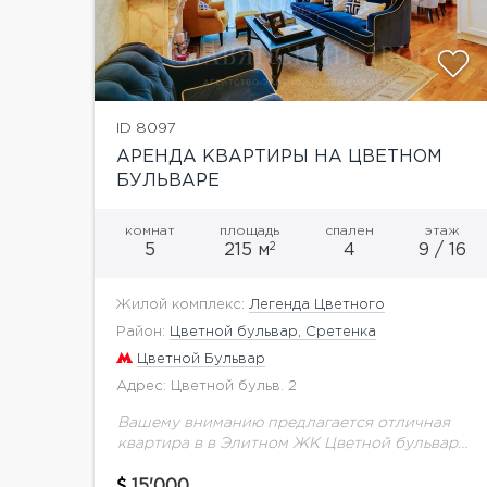
ID 8097
АРЕНДА КВАРТИРЫ НА ЦВЕТНОМ
БУЛЬВАРЕ
комнат
площадь
спален
этаж
2
5
215 м
4
9 / 16
Жилой комплекс:
Легенда Цветного
Район:
Цветной бульвар, Сретенка
Цветной Бульвар
Адрес: Цветной бульв. 2
Вашему вниманию предлагается отличная
квартира в в Элитном ЖК Цветной бульвар
2.Идеальное предложение для большой
дружной семьи!В квартире выполнен
15'000