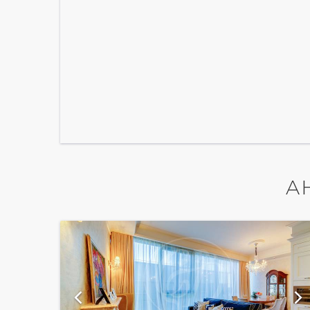
А
ий
показать ещё 18 фотографий