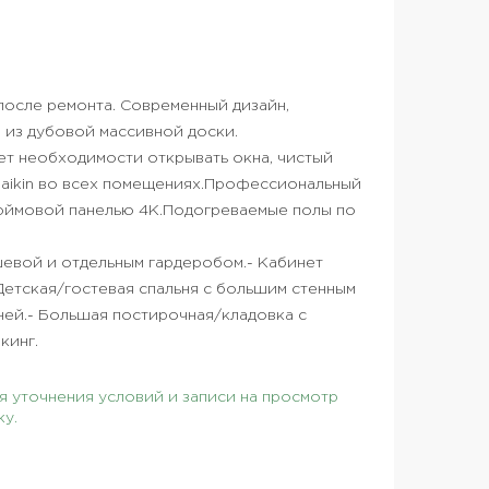
после ремонта. Современный дизайн,
 из дубовой массивной доски.
ет необходимости открывать окна, чистый
Daikin во всех помещениях.Профессиональный
дюймовой панелью 4K.Подогреваемые полы по
шевой и отдельным гардеробом.- Кабинет
 Детская/гостевая спальня с большим стенным
ней.- Большая постирочная/кладовка с
кинг.
 уточнения условий и записи на просмотр
ку.