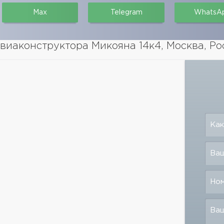
Max
Telegram
WhatsA
виаконструктора Микояна 14к4, Москва, Ро
Как
Ваш
Но
Ва