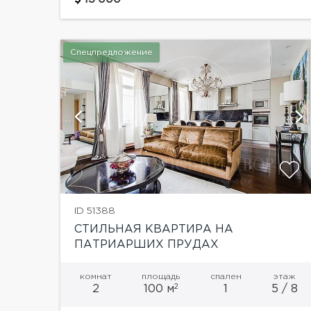
дорогой качественная отделка в
современном стиле. Функциональная
планировка:...
Спецпредложение
й
показать ещё 35 фотографий
ID 51388
СТИЛЬНАЯ КВАРТИРА НА
ПАТРИАРШИХ ПРУДАХ
комнат
площадь
спален
этаж
2
2
100 м
1
5 / 8