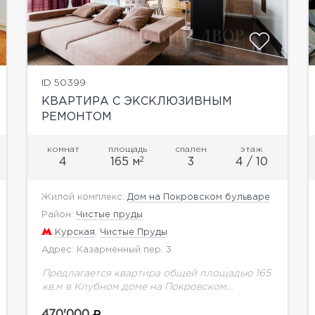
ID 50399
КВАРТИРА С ЭКСКЛЮЗИВНЫМ
РЕМОНТОМ
комнат
площадь
спален
этаж
2
4
165 м
3
4 / 10
Жилой комплекс:
Дом на Покровском бульваре
Район:
Чистые пруды
Курская
,
Чистые Пруды
Адрес: Казарменный пер. 3
Предлагается квартира общей площадью 165
кв.м в Клубном доме на Покровском
бульваре. Территория дома огорожена,
охрана, подземный паркинг. В квартире
470'000