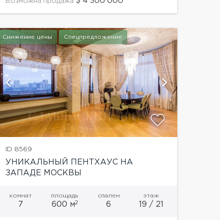
4'500'000
Возможна продажа
включает в себя просторную гостиную, зону
отдыха,...
Снижение цены
Спецпредложение
показат
ID 8569
УНИКАЛЬНЫЙ ПЕНТХАУС НА
ЗАПАДЕ МОСКВЫ
комнат
площадь
спален
этаж
2
7
600 м
6
19 / 21