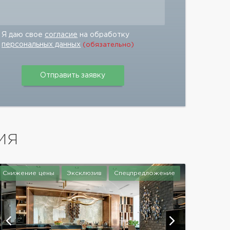
Я даю свое
согласие
на обработку
персональных данных
(обязательно)
ИЯ
Снижение цены
Эксклюзив
Спецпредложение
показать