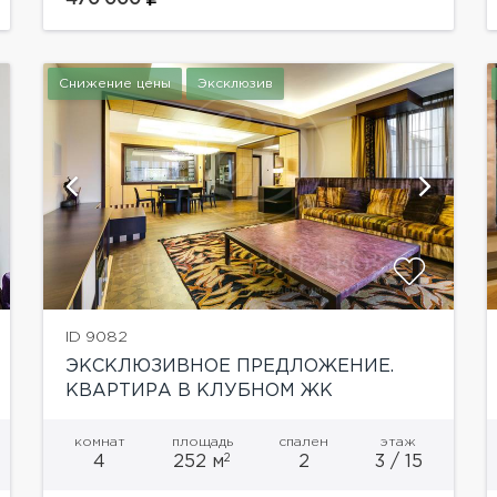
выполнен дорогостоящий ремонт по
авторскому дизайн-проекту. До...
Снижение цены
Эксклюзив
показать ещё 36 фотографий
ID 9082
ЭКСКЛЮЗИВНОЕ ПРЕДЛОЖЕНИЕ.
КВАРТИРА В КЛУБНОМ ЖК
С АВТОРСКИМ РЕМОНТОМ
комнат
площадь
спален
этаж
2
4
252 м
2
3 / 15