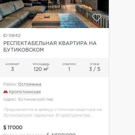
ID 51642
РЕСПЕКТАБЕЛЬНАЯ КВАРТИРА НА
БУТИКОВСКОМ
комнат
площадь
спален
этаж
2
3
120 м
1
3 / 5
Район:
Остоженка
Кропоткинская
Адрес: Бутиковский пер.
Предлагается в аренду стильная квартира на
Бутиковском переулке. В пространстве
квартиры лидируют благородные темные
оттенки.Максимально открытое
11'000
пространство и неординарная планировка