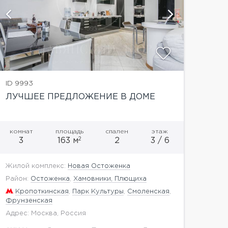
показат
ID 9993
ЛУЧШЕЕ ПРЕДЛОЖЕНИЕ В ДОМЕ
комнат
площадь
спален
этаж
2
3
163 м
2
3 / 6
Жилой комплекс:
Новая Остоженка
Район:
Остоженка
,
Хамовники, Плющиха
Кропоткинская
,
Парк Культуры
,
Смоленская
,
Фрунзенская
Адрес: Москва, Россия