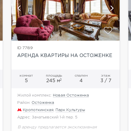
показать ещё 7 фотографий
ID 7789
АРЕНДА КВАРТИРЫ НА ОСТОЖЕНКЕ
комнат
площадь
спален
этаж
2
5
245 м
4
3 / 7
Жилой комплекс:
Новая Остоженка
Район:
Остоженка
Кропоткинская
,
Парк Культуры
Адрес: Зачатьевский 1-й пер. 5
В аренду предлагается эксклюзивная