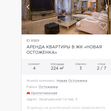
й
показать ещё 13 фотографий
ID 8189
АРЕНДА КВАРТИРЫ В ЖК «НОВАЯ
ОСТОЖЕНКА»
комнат
площадь
спален
этаж
2
4
224 м
3
2 / 7
Жилой комплекс:
Новая Остоженка
Район:
Остоженка
Кропоткинская
Адрес: Зачатьевский 1-й пер. 5
В аренду на длительный срок предлагается