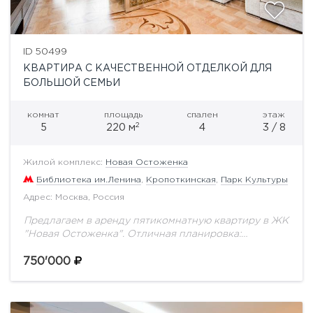
ID 50499
КВАРТИРА С КАЧЕСТВЕННОЙ ОТДЕЛКОЙ ДЛЯ
БОЛЬШОЙ СЕМЬИ
комнат
площадь
спален
этаж
2
5
220 м
4
3 / 8
Жилой комплекс:
Новая Остоженка
Библиотека им.Ленина
,
Кропоткинская
,
Парк Культуры
Адрес: Москва, Россия
Предлагаем в аренду пятикомнатную квартиру в ЖК
"Новая Остоженка". Отличная планировка:
гостиная, кухня совмещена со столовой зоной, 4
изолированные спальни, 3 ванные комнаты,
750'000
гардеробная комната, постирочная комната....