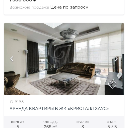
1'500'000
здания - бывшего доходного дома, возведенного...
Цена по запросу
Возможна продажа
ID 8185
АРЕНДА КВАРТИРЫ В ЖК «КРИСТАЛЛ ХАУС»
комнат
площадь
спален
этаж
2
5
268 м
3
5 / 5