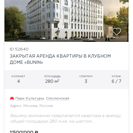
ID 52640
ЗАКРЫТАЯ АРЕНДА КВАРТИРЫ В КЛУБНОМ
ДОМЕ «BUNIN»
комнат
площадь
спален
этаж
2
4
280 м
3
6 / 7
Парк Культуры
,
Смоленская
Адрес: Москва, Россия
Вашему вниманию предлагается квартира в аренду,
общей площадью 280 м.кв. на шестом
этаже.Клубный дом Bunin представляет собой
проект комплексной реновации исторического