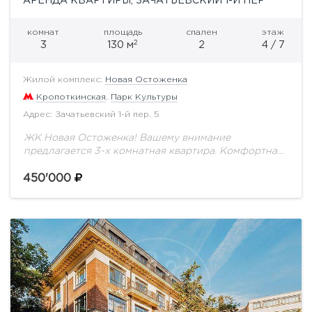
АРЕНДА КВАРТИРЫ, ЗАЧАТЬЕВСКИЙ 1-Й ПЕР
комнат
площадь
спален
этаж
2
3
130 м
2
4 / 7
Жилой комплекс:
Новая Остоженка
Кропоткинская
,
Парк Культуры
Адрес: Зачатьевский 1-й пер. 5
ЖК Новая Остоженка! Вашему внимание
предлагается 3-х комнатная квартира. Комфортная
планировка: гостиная, совмещенная с кухней и
обеденной зоной, две спальни, одна из которых с
450'000
санузлом и гардеробной,...