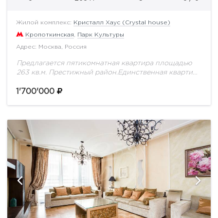
Жилой комплекс:
Кристалл Хаус (Crystal house)
Кропоткинская
,
Парк Культуры
Адрес: Москва, Россия
Предлагается пятикомнатная квартира площадью
263 кв.м. Престижный район.Единственная квартира
на этаже. Окна выходят на четыре стороны.
Планировка квартиры: кухня объединена с зоной
1'700'000
гостиной, 2 детские спальни, мастер-спальня,...