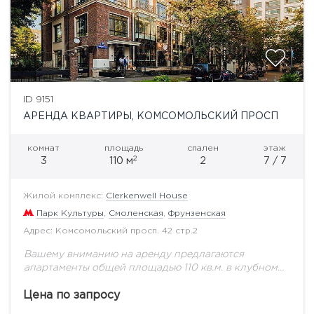
ID 9151
АРЕНДА КВАРТИРЫ, КОМСОМОЛЬСКИЙ ПРОСП
комнат
площадь
спален
этаж
2
3
110 м
2
7 / 7
Жилой комплекс:
Clerkenwell House
Парк Культуры
,
Смоленская
,
Фрунзенская
Адрес: Комсомольский просп. 42 стр.2
Вашему вниманию на аренду предлагаются
апартаменты общей площадью 110 кв.м. в клубном
доме "Clerkenwell House", расположенному по
адресу: Комсомольский проспект, 42с2. ЖК
Цена по запросу
"Clerkenwell House" - клубный дом,...