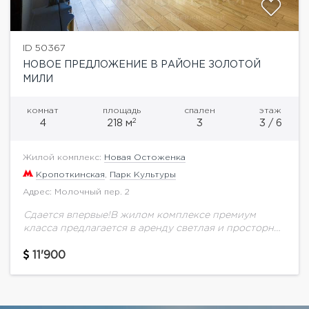
ID 50367
НОВОЕ ПРЕДЛОЖЕНИЕ В РАЙОНЕ ЗОЛОТОЙ
МИЛИ
комнат
площадь
спален
этаж
2
4
218 м
3
3 / 6
Жилой комплекс:
Новая Остоженка
Кропоткинская
,
Парк Культуры
Адрес: Молочный пер. 2
Сдается впервые!В жилом комплексе премиум
класса предлагается в аренду светлая и просторная
4-х комнатная квартира, только что закончили
ремонт, В квартире минимум мебели, много мест
11'900
для хранения....