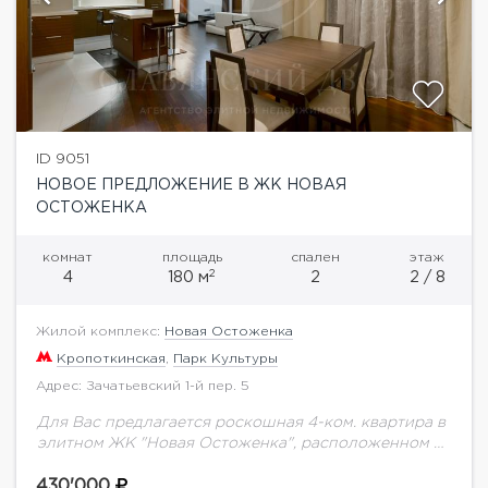
ID 9051
НОВОЕ ПРЕДЛОЖЕНИЕ В ЖК НОВАЯ
ОСТОЖЕНКА
комнат
площадь
спален
этаж
2
4
180 м
2
2 / 8
Жилой комплекс:
Новая Остоженка
Кропоткинская
,
Парк Культуры
Адрес: Зачатьевский 1-й пер. 5
Для Вас предлагается роскошная 4-ком. квартира в
элитном ЖК "Новая Остоженка", расположенном в
одном из самых престижных районов Москвы
"Золотая Миля". В квартире сделан качественный
430'000