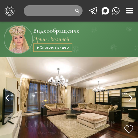
Видеообращение
Ирины Волиной
Смотреть видео