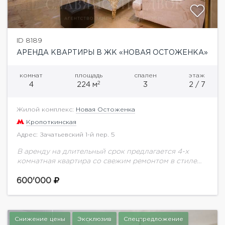
ID 8189
АРЕНДА КВАРТИРЫ В ЖК «НОВАЯ ОСТОЖЕНКА»
комнат
площадь
спален
этаж
2
4
224 м
3
2 / 7
Жилой комплекс:
Новая Остоженка
Кропоткинская
Адрес: Зачатьевский 1-й пер. 5
В аренду на длительный срок предлагается 4-х
комнатная квартира со свежим ремонтом в стиле
современной классики. В отделке использовался
натуральный оникс. Планировка квартиры:
600'000
Гостиная-кухня-столовая. 3 спальни. 3...
Снижение цены
Эксклюзив
Спецпредложение