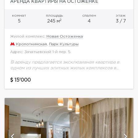
АРЕНДА КВАРТИРЫ НА ОСТОЖЕНКЕ
комнат
площадь
спален
этаж
2
5
245 м
4
3 / 7
Жилой комплекс:
Новая Остоженка
Кропоткинская
,
Парк Культуры
Адрес: Зачатьевский 1-й пер. 5
В аренду предлагается эксклюзивная квартира в
одном из лучших элитных жилых комплексов в
районе Золотой Мили - ЖК "Новая
Остоженка".Описание квартиры:В квартире
15'000
выполнена эксклюзивная отделка, дорогие
интерьеры...