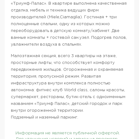
«Триумф-Палас». В квартире выполнена качественная
отделка, мебель и техника ведущих фирм
производителей (Miele,Ciamaglia). Гостиная + три
полноценные спальни, одну из которых можно
переоборудовать в детскую комнату/кабинет. Две
ванные комнаты + гостевой сан.узел. Подогрев полов,
увлажнители воздуха в спальнях.
Малоэтажная секция, всего 3 квартиры на этаже,
просторные лифты, что способствует комфорту
передвижения жильцов. Огороженная и охраняемая
территория, пропускной режим. Развитая
инфраструктура внутри комплекса полностью
автономна: фитнес клуб World class, салоны красоты,
супермаркет, рестораны, бутик-отель с одноименным
названием «Триумф Палас», детский городок и парк
внутри огороженной территории.
Подземный и наземный паркинг.
Информация не является публичной офертой.
Для уточнения условий и записи на просмотр