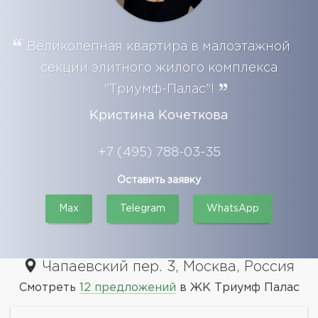
Великолепная квартира в малоэтажной
секции элитного жилого комплекса
"Триумф-Палас"!
Кристина Кочеткова
+7 (495) 788-03-35
Оставить заявку
Max
Telegram
WhatsApp
Чапаевский пер. 3, Москва, Россия
Смотреть
12 предложений
в ЖК Триумф Палас