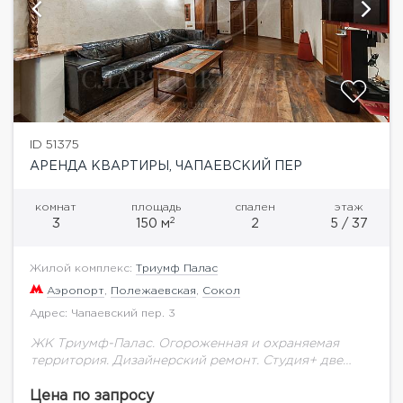
ID 51375
АРЕНДА КВАРТИРЫ, ЧАПАЕВСКИЙ ПЕР
комнат
площадь
спален
этаж
2
3
150 м
2
5 / 37
Жилой комплекс:
Триумф Палас
Аэропорт
,
Полежаевская
,
Сокол
Адрес: Чапаевский пер. 3
ЖК Триумф-Палас. Огороженная и охраняемая
территория. Дизайнерский ремонт. Студия+ две
спальни. Две ванные комнаты. Сауна. Гардеробная
комната. Постирочная комната. Подземный и
Цена по запросу