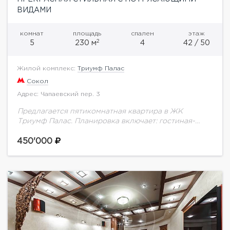
ВИДАМИ
комнат
площадь
спален
этаж
2
5
230 м
4
42 / 50
Жилой комплекс:
Триумф Палас
Сокол
Адрес: Чапаевский пер. 3
Предлагается пятикомнатная квартира в ЖК
Триумф Палас. Планировка включает: гостиная-
кухня-столовая, три спальни, три санузла,
постирочная и гардеробная комнаты.В стоимость
450'000
аренды входит одно машиноместо в подземном
паркинге.Триумф-Палас -...