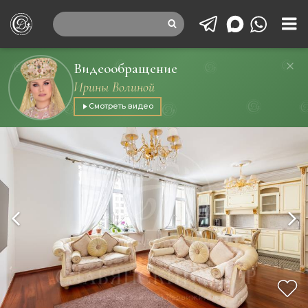
Видеообращение
Ирины Волиной
Смотреть видео