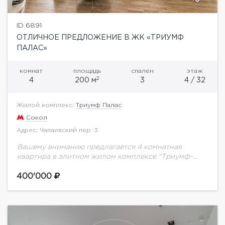
ID 6891
ОТЛИЧНОЕ ПРЕДЛОЖЕНИЕ В ЖК «ТРИУМФ
ПАЛАС»
комнат
площадь
спален
этаж
2
4
200 м
3
4 / 32
Жилой комплекс:
Триумф Палас
Сокол
Адрес: Чапаевский пер. 3
Вашему вниманию предлагается 4 комнатная
квартира в элитном жилом комплексе "Триумф-
Палас".Квартира полностью меблирована. Свежий
ремонт выполнен в современном стиле. Имеется вся
400'000
необходимая бытовая техника премиум-класса.
Планировка: гостиная,...