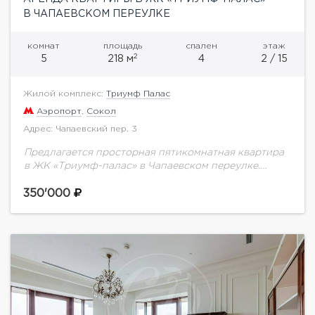
В ЧАПАЕВСКОМ ПЕРЕУЛКЕ
комнат
площадь
спален
этаж
2
5
218 м
4
2 / 15
Жилой комплекс:
Триумф Палас
Аэропорт
,
Сокол
Адрес: Чапаевский пер. 3
Предлагается просторная пятикомнатная квартира
в ЖК «Триумф-палас» в Чапаевском переулке.
Планировка: 3 спальни (25, 20 и 18 кв.м), гостиная
(50 кв.м), встроенная кухня (20 кв.м), комната
350'000
свободного...