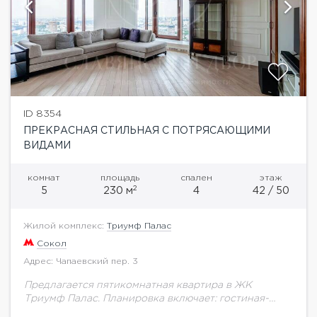
ID 8354
ПРЕКРАСНАЯ СТИЛЬНАЯ С ПОТРЯСАЮЩИМИ
ВИДАМИ
комнат
площадь
спален
этаж
2
5
230 м
4
42 / 50
Жилой комплекс:
Триумф Палас
Сокол
Адрес: Чапаевский пер. 3
Предлагается пятикомнатная квартира в ЖК
Триумф Палас. Планировка включает: гостиная-
кухня-столовая, три спальни, три санузла,