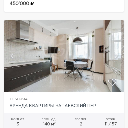
постирочная и гардеробная комнаты.В стоимость
450'000
аренды входит одно машиноместо в подземном
паркинге.Триумф-Палас -...
ID 50994
АРЕНДА КВАРТИРЫ, ЧАПАЕВСКИЙ ПЕР
комнат
площадь
спален
этаж
2
3
140 м
2
11 / 57