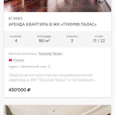
ID 5683
АРЕНДА КВАРТИРЫ В ЖК «ТРИУМФ ПАЛАС»
комнат
площадь
спален
этаж
2
4
180 м
3
17 / 22
Жилой комплекс:
Триумф Палас
Сокол
Адрес: Чапаевский пер. 3
Предлагается просторная четырёхкомнатная
квартира в ЖК "Триумф Палас" в Чапаевском
переулке. Общая площадь 180 кв.м. Планировка: 3
спальни (24, 12, 18 кв.м), комната свободного
450'000
назначения (12 кв.м),...