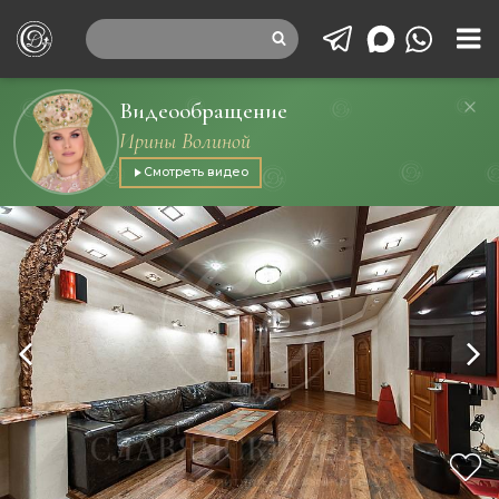
Видеообращение
Ирины Волиной
Смотреть видео