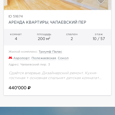
ID 51874
АРЕНДА КВАРТИРЫ, ЧАПАЕВСКИЙ ПЕР
комнат
площадь
спален
этаж
2
4
200 м
2
10 / 57
Жилой комплекс:
Триумф Палас
Аэропорт
,
Полежаевская
,
Сокол
Адрес: Чапаевский пер. 3
Сдаётся впервые. Дизайнерский ремонт. Кухня-
гостиная + основная спальня+ детская комната+
кабинет. Две больших ванных комнаты. Полностью
укомплектована мебелью и бытовой техникой от
440'000
ведущих фирм производителей. Гардеробная
большая....