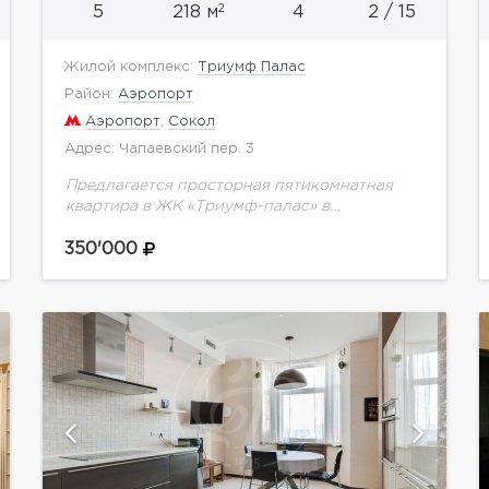
2
5
218 м
4
2 / 15
Жилой комплекс:
Триумф Палас
Район:
Аэропорт
Аэропорт
,
Сокол
Адрес: Чапаевский пер. 3
Предлагается просторная пятикомнатная
квартира в ЖК «Триумф-палас» в
Чапаевском переулке. Планировка: 3
спальни (25, 20 и 18 кв.м), гостиная (50 кв.м),
350'000
встроенная кухня (20 кв.м), комната
свободного...
показать ещё 15 фотографий