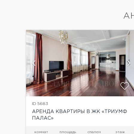
А
ий
показать ещё 24 фотографии
ID 5683
АРЕНДА КВАРТИРЫ В ЖК «ТРИУМФ
ПАЛАС»
комнат
площадь
спален
этаж