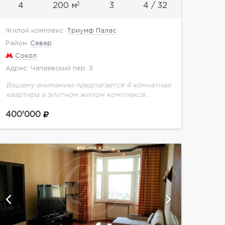
2
4
200 м
3
4 / 32
Жилой комплекс:
Триумф Палас
Район:
Север
Сокол
Адрес: Чапаевский пер. 3
Вашему вниманию предлагается 4 комнатная
квартира в элитном жилом комплексе
"Триумф-Палас".Квартира полностью
меблирована. Свежий ремонт выполнен в
400'000
современном стиле. Имеется вся
необходимая бытовая техника премиум-
класса. Планировка: гостиная,...
показать