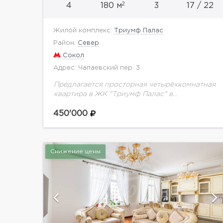
2
4
180 м
3
17 / 22
Жилой комплекс:
Триумф Палас
Район:
Север
Сокол
Адрес: Чапаевский пер. 3
Предлагается просторная четырёхкомнатная
квартира в ЖК "Триумф Палас" в
Чапаевском переулке. Общая площадь 180
кв.м. Планировка: 3 спальни (24, 12, 18 кв.м),
450'000
комната свободного назначения (12 кв.м),...
Снижение цены
й
показать ещё 16 фотографий