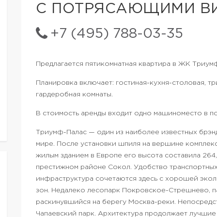
С ПОТРЯСАЮЩИМИ В
+7 (495) 788-03-35
Предлагается пятикомнатная квартира в ЖК Триумф
Планировка включает: гостиная-кухня-столовая, три
гардеробная комнаты.
В стоимость аренды входит одно машиноместо в по
Триумф-Палас — один из наиболее известных брэндо
мире. После установки шпиля на вершине комплекс
жилым зданием в Европе его высота составила 264,
престижном районе Сокол. Удобство транспортны
инфраструктура сочетаются здесь с хорошей экол
зон. Недалеко лесопарк Покровское-Стрешнево, 
раскинувшийся на берегу Москва-реки. Непосредс
Чапаевский парк. Архитектура продолжает лучшие