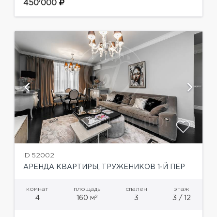
выделенной зоной кабинета, кухня, две
450'000
спальни, одна из которых с гардеробной и
санузлом, полноценный санузел,...
ID 52002
АРЕНДА КВАРТИРЫ, ТРУЖЕНИКОВ 1-Й ПЕР
комнат
площадь
спален
этаж
2
4
160 м
3
3 / 12