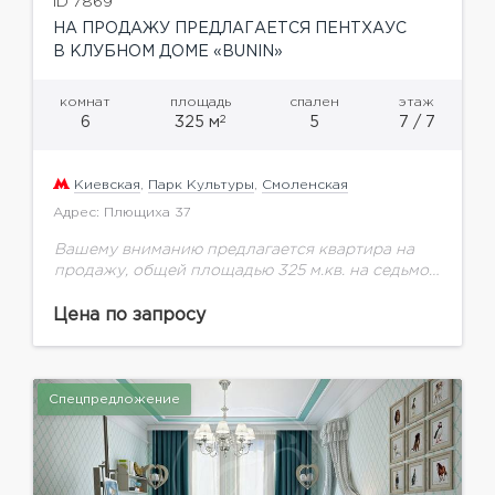
ID 7869
НА ПРОДАЖУ ПРЕДЛАГАЕТСЯ ПЕНТХАУС
В КЛУБНОМ ДОМЕ «BUNIN»
комнат
площадь
спален
этаж
2
6
325 м
5
7 / 7
Киевская
,
Парк Культуры
,
Смоленская
Адрес: Плющиха 37
Вашему вниманию предлагается квартира на
продажу, общей площадью 325 м.кв. на седьмом
этаже с терраса 85 м.кв.Клубный дом Bunin
представляет собой проект комплексной
Цена по запросу
реновации исторического здания -...
Спецпредложение