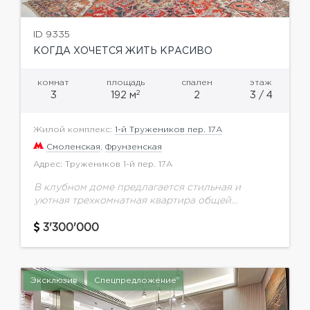
ID 9335
КОГДА ХОЧЕТСЯ ЖИТЬ КРАСИВО
комнат
площадь
спален
этаж
2
3
192 м
2
3 / 4
Жилой комплекс:
1-й Тружеников пер. 17А
Смоленская
,
Фрунзенская
Адрес: Тружеников 1-й пер. 17А
В клубном доме предлагается стильная и
уютная трехкомнатная квартира общей
площадью 194 кв.м на 3 этаже.В квартире
выполнен качественный ремонт в стиле хай-тек
3'300'000
с использованием экологически чистых...
Эксклюзив
Спецпредложение