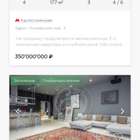
2
4
177 м
3
4 / 6
Кропоткинская
Адрес: Пожарский пер. 3
На продажу предлагается великолепная 3-х
комнатная квартира в клубном доме Villa Grace,
расположенном в самом сердце Золотой мили
Остоженки. Квартира предлагается с
350'000'000
дизайнерской отделкой, встроенной кухней и...
Эксклюзив
Спецпредложение