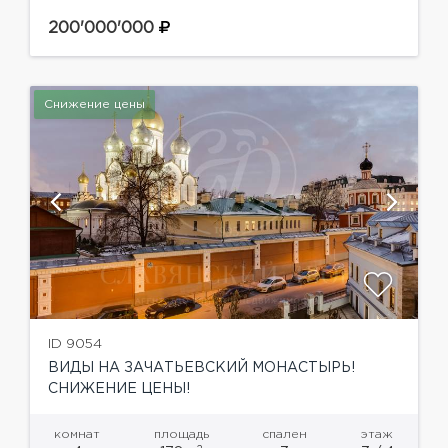
Функциональная планировка: прихожая,
гостевой санузел с постирочной, гостиная-
200'000'000
кухня-столовая, грамотно спланированное
пространство спален отделено раздвижной
дверью, две...
Снижение цены
ID 9054
ВИДЫ НА ЗАЧАТЬЕВСКИЙ МОНАСТЫРЬ!
СНИЖЕНИЕ ЦЕНЫ!
комнат
площадь
спален
этаж