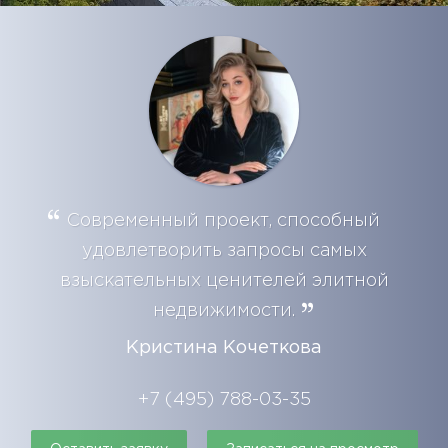
Современный проект, способный
удовлетворить запросы самых
взыскательных ценителей элитной
недвижимости.
Кристина Кочеткова
+7 (495) 788-03-35