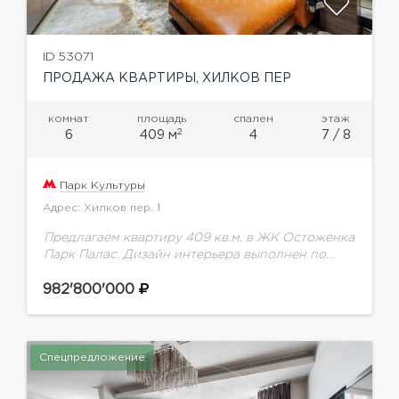
ID 53071
ПРОДАЖА КВАРТИРЫ, ХИЛКОВ ПЕР
комнат
площадь
спален
этаж
2
6
409 м
4
7 / 8
Парк Культуры
Адрес: Хилков пер. 1
Предлагаем квартиру 409 кв.м. в ЖК Остоженка
Парк Палас. Дизайн интерьера выполнен по
уникальному проекту с использованием
натурального мрамора и дерева. Вся мебель
982'800'000
компании CESARE FERRARI; сантехника:...
Спецпредложение