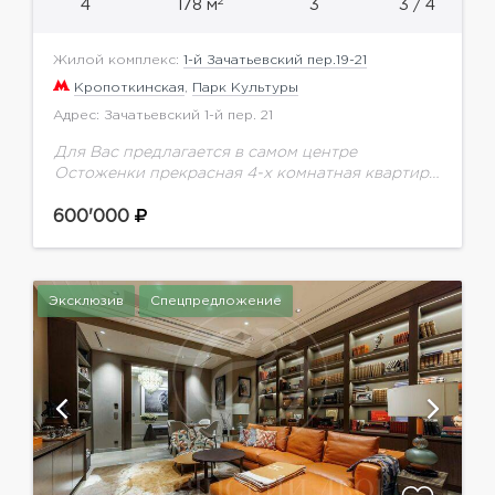
2
4
178 м
3
3 / 4
Жилой комплекс:
1-й Зачатьевский пер.19-21
Кропоткинская
,
Парк Культуры
Адрес: Зачатьевский 1-й пер. 21
Для Вас предлагается в самом центре
Остоженки прекрасная 4-х комнатная квартира
178 м.кв. в клубном доме с бассейном и
тренажерным залом. Планировка: гостиная-
600'000
кухня-столовая, 3 спальни, 3 санузла,...
Эксклюзив
Спецпредложение