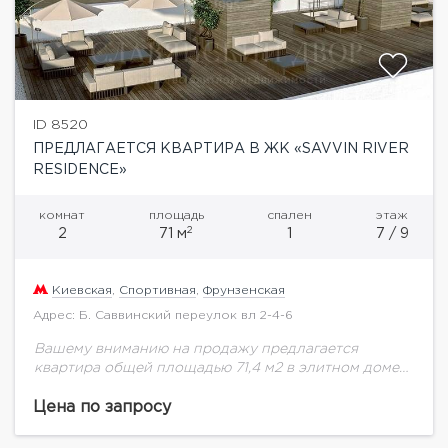
ID 8520
ПРЕДЛАГАЕТСЯ КВАРТИРА В ЖК «SAVVIN RIVER
RESIDENCE»
комнат
площадь
спален
этаж
2
2
71 м
1
7 / 9
Киевская
,
Спортивная
,
Фрунзенская
Адрес: Б. Саввинский переулок вл 2-4-6
Вашему вниманию на продажу предлагается
квартира общей площадью 71,4 м2 в элитном доме
на седьмом этаже.В домах применяется панорамное
остекление французскими окнами. Квартиры
Цена по запросу
предлагаются с высокими потолками...