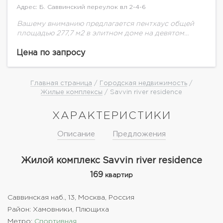
Адрес: Б. Саввинский переулок вл 2-4-6
Вашему вниманию предлагается пентхаус общей
площадью 277,7 м2 в элитном доме на девятом
этаже.Квартиры предлагаются с высокими
потолками - 3,35 м.,В домах применяется
Цена по запросу
панорамное остекление французскими окнами....
Главная страница
/
Городская недвижимость
/
Жилые комплексы
/ Savvin river residence
ХАРАКТЕРИСТИКИ
Описание
Предложения
Жилой комплекс Savvin river residence
169
квартир
Саввинская наб., 13, Москва, Россия
Район: Хамовники, Плющиха
Метро:
Спортивная