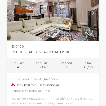
ID 51130
РЕСПЕКТАБЕЛЬНАЯ КВАРТИРА
комнат
площадь
спален
этаж
2
4
160 м
3
6 / 12
Жилой комплекс:
Андреевский
Парк Культуры
,
Фрунзенская
Адрес: Фрунзенская 2-я 8
Квартира общей площадью 160 кв.м. на 6 этаже
элитного комплекса "Андреевский".