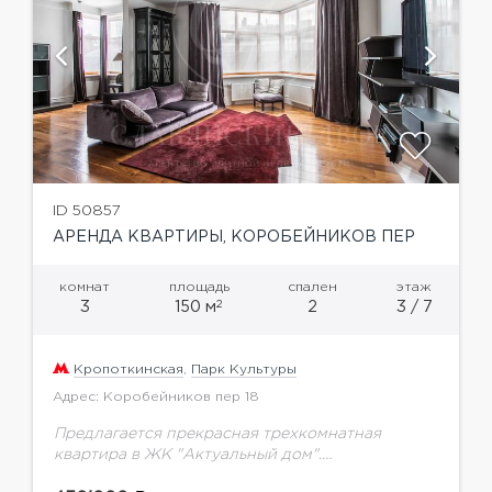
ID 50857
АРЕНДА КВАРТИРЫ, КОРОБЕЙНИКОВ ПЕР
комнат
площадь
спален
этаж
2
3
150 м
2
3 / 7
Кропоткинская
,
Парк Культуры
Адрес: Коробейников пер 18
Предлагается прекрасная трехкомнатная
квартира в ЖК "Актуальный дом".
Функциональная планировка: гостиная с