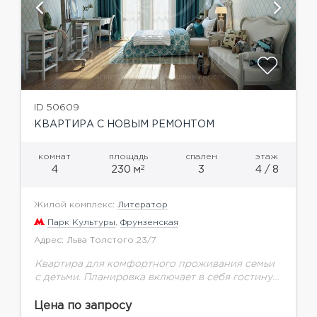
ID 50609
КВАРТИРА С НОВЫМ РЕМОНТОМ
комнат
площадь
спален
этаж
2
4
230 м
3
4 / 8
Жилой комплекс:
Литератор
Парк Культуры
,
Фрунзенская
Адрес: Льва Толстого 23/7
Квартира для комфортного проживания семьи
с детьми. Планировка включает в себя гостиную,
гостевой туалет, три спальни с ванными
комнатами, есть гардеробные.Жилой комплекс
Цена по запросу