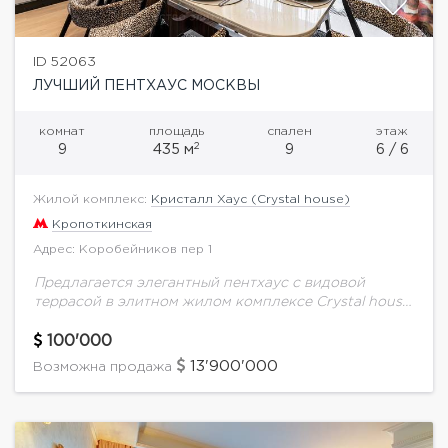
ID 52063
ЛУЧШИЙ ПЕНТХАУС МОСКВЫ
комнат
площадь
спален
этаж
2
9
435 м
9
6 / 6
Жилой комплекс:
Кристалл Хаус (Crystal house)
Кропоткинская
Адрес: Коробейников пер 1
Предлагается элегантный пентхаус с видовой
террасой в элитном жилом комплексе Crystal house.
Уникальное изолированное пространство на 6
этаже полностью готово к проживанию; обустроены
100'000
два отдельных входа и...
13'900'000
Возможна продажа