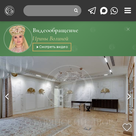
Видеообращение
Ирины Волиной
Смотреть видео