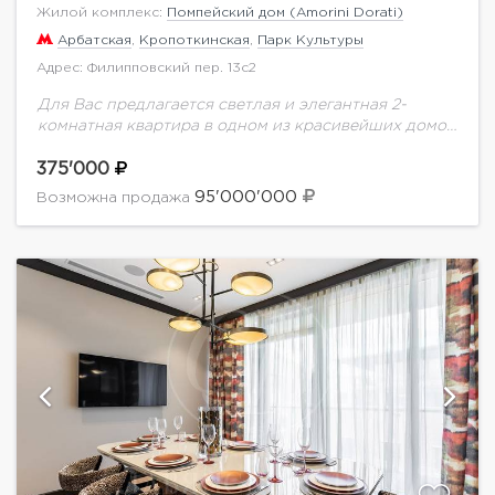
Жилой комплекс:
Помпейский дом (Amorini Dorati)
Арбатская
,
Кропоткинская
,
Парк Культуры
Адрес: Филипповский пер. 13с2
Для Вас предлагается светлая и элегантная 2-
комнатная квартира в одном из красивейших домов
класса De Luxe "Помпейский Дом" общей площадью
105 м.кв. Из окон квартиры открывается
375'000
перспективный...
95'000'000
Возможна продажа