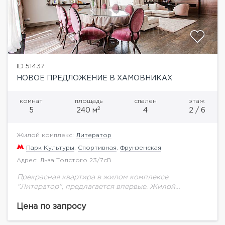
ID 51437
НОВОЕ ПРЕДЛОЖЕНИЕ В ХАМОВНИКАХ
комнат
площадь
спален
этаж
2
5
240 м
4
2 / 6
Жилой комплекс:
Литератор
Парк Культуры
,
Спортивная
,
Фрунзенская
Адрес: Льва Толстого 23/7сB
Прекрасная квартира в жилом комплексе
"Литератор", предлагается впервые. Жилой
комплекс с закрытой территорией, подземным
паркингом, просторный двор для прогулок, двор
Цена по запросу
без машин, охрана консьерж, тех. обслуживание
24/7.В...