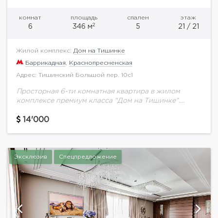
комнат
площадь
спален
этаж
2
6
346 м
5
21 / 21
Жилой комплекс:
Дом на Тишинке
Баррикадная
,
Краснопресненская
Адрес: Тишинский Большой пер. 10с1
Просторная 6-ти комнатная квартира в жилом
комплексе премиум класса "Дом на Тишинке".
Великолепный ремонт. Планировка: гостиная
совмещена с кухней, постирочная, гостевая ванная
14'000
комната. Лестница на 2-й этаж,...
Эксклюзив
Спецпредложение