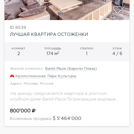
ID 8539
ЛУЧШАЯ КВАРТИРА ОСТОЖЕНКИ
комнат
площадь
спален
этаж
2
2
174 м
1
4 / 6
Жилой комплекс:
Barkli Plaza (Баркли Плаза)
Кропоткинская
,
Парк Культуры
Адрес: Москва, Россия
На аренду предлагается квартира в элитном
клубном доме Barkli Plaza.Потрясающие видовые
характеристики! Окна в пол!Правильная
функциональная планировка. Просторная гостиная
800'000
совмещена с кухней, мастер-спальня с отдельной
5'464'000
Возможна продажа
гардеробной и...