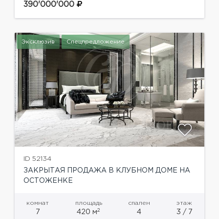
инновации, идеальную своей простотой форму
390'000'000
и доведенное до совершенства...
Эксклюзив
Спецпредложение
ID 52134
ЗАКРЫТАЯ ПРОДАЖА В КЛУБНОМ ДОМЕ НА
ОСТОЖЕНКЕ
комнат
площадь
спален
этаж
2
7
420 м
4
3 / 7