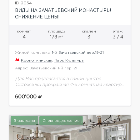
ID 9054
ВИДЫ НА ЗАЧАТЬЕВСКИЙ МОНАСТЫРЬ!
СНИЖЕНИЕ ЦЕНЫ!
комнат
площадь
спален
этаж
2
4
178 м
3
3 / 4
Жилой комплекс:
1-й Зачатьевский пер.19-21
Кропоткинская
,
Парк Культуры
Адрес: Зачатьевский 1-й пер. 21
Для Вас предлагается в самом центре
Остоженки прекрасная 4-х комнатная квартира
178 м.кв. в клубном доме с бассейном и
тренажерным залом. Планировка: гостиная-
600'000
кухня-столовая, 3 спальни, 3 санузла,...
Эксклюзив
Спецпредложение