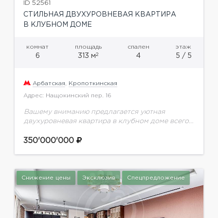
ID 52561
СТИЛЬНАЯ ДВУХУРОВНЕВАЯ КВАРТИРА
В КЛУБНОМ ДОМЕ
комнат
площадь
спален
этаж
2
6
313 м
4
5 / 5
Арбатская
,
Кропоткинская
Адрес: Нащокинский пер. 16
Вашему вниманию предлагается уютная
двухуровневая квартира в клубном доме всего
на 8 квартир всего в нескольких минутах
ходьбы от Храма Христа Спасителя. Выполнена
350'000'000
качественная отделка с применением...
Снижение цены
Эксклюзив
Спецпредложение