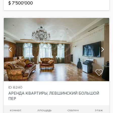
бытовой техникой. Планировка: кухня-столовая,
7'500'000
гостиная, четыре спальни, три санузла, два балкона.
Высота потолков 3,5....
ID 8240
АРЕНДА КВАРТИРЫ, ЛЕВШИНСКИЙ БОЛЬШОЙ
ПЕР
комнат
площадь
спален
этаж