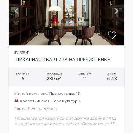
ID 51541
ШИКАРНАЯ КВАРТИРА НА ПРЕЧИСТЕНКЕ
комнат
площадь
спален
этаж
2
5
280 м
2
6 / 8
Жилой комплекс:
Пречистенка, 13
Кропоткинская
,
Парк Культуры
Адрес: Пречистенка 13
Предлагается квартира с видом на здание МИД
в клубном доме класса deluxe "Пречистенка 13".
Планировка: гостиная-столовая-кухня, мастер-