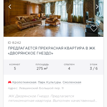
ID 8242
ПРЕДЛАГАЕТСЯ ПРЕКРАСНАЯ КВАРТИРА В ЖК
«ДВОРЯНСКОЕ ГНЕЗДО»
комнат
площадь
спален
этаж
2
5
275 м
4
3 / 6
Кропоткинская
,
Парк Культуры
,
Смоленская
Адрес: Левшинский Большой пер. 11
ЖК Дворянское Гнездо. Предлагается
пятикомнатная квартира. Выполнен качественный
ремонт. Встроенная кухня оснащена современной