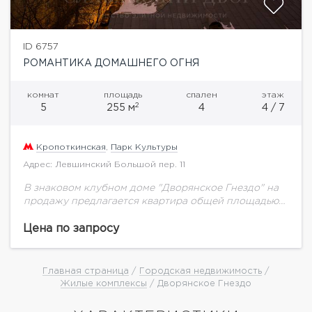
ID 6757
РОМАНТИКА ДОМАШНЕГО ОГНЯ
комнат
площадь
спален
этаж
2
5
255 м
4
4 / 7
Кропоткинская
,
Парк Культуры
Адрес: Левшинский Большой пер. 11
В знаковом клубном доме "Дворянское Гнездо" на
продажу предлагается квартира общей площадью
255,6 кв.м на 4-м этаже. Пространство
функционально планируется на большую гостиную,
Цена по запросу
кухню, 3 спальни, кабинет....
Главная страница
/
Городская недвижимость
/
Жилые комплексы
/ Дворянское Гнездо