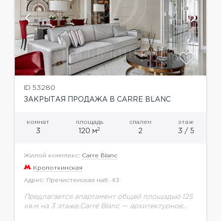
ID 53280
ЗАКРЫТАЯ ПРОДАЖА В CARRE BLANC
комнат
площадь
спален
этаж
2
3
120 м
2
3 / 5
Жилой комплекс:
Carre Blanc
Кропоткинская
Адрес: Пречистенская наб. 43
Предлагается апартамент общей площадью 125
кв.м на 3 этаже.Carré Blanc — архитектурное
пространство, сочетающее в себе традиции и