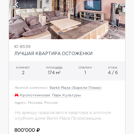
ID 8539
ЛУЧШАЯ КВАРТИРА ОСТОЖЕНКИ
комнат
площадь
спален
этаж
2
2
174 м
1
4 / 6
Жилой комплекс:
Barkli Plaza (Баркли Плаза)
Кропоткинская
,
Парк Культуры
Адрес: Москва, Россия
На аренду предлагается квартира в элитном
клубном доме Barkli Plaza.Потрясающие
видовые характеристики! Окна в пол!
Правильная функциональная планировка.
800'000