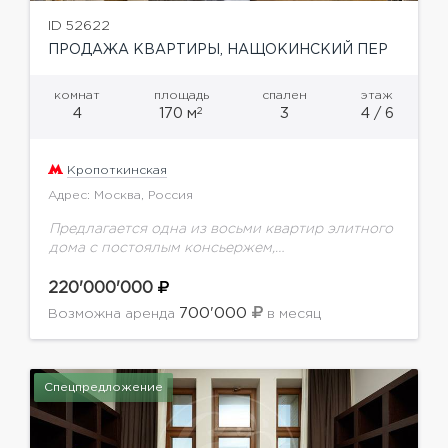
ID 52622
ПРОДАЖА КВАРТИРЫ, НАЩОКИНСКИЙ ПЕР
комнат
площадь
спален
этаж
2
4
170 м
3
4 / 6
Кропоткинская
Адрес: Москва, Россия
Предлагается одна из восьми квартир элитного
дома с постоялым консьержем,
отремонтированным подъездом,
видеонаблюдением, комнатой ожидания для
220'000'000
водителей и других служащих.Планировка: три
700'000
Возможна аренда
в месяц
спальни с полноценными ванными комнатами;
объединенных...
Спецпредложение