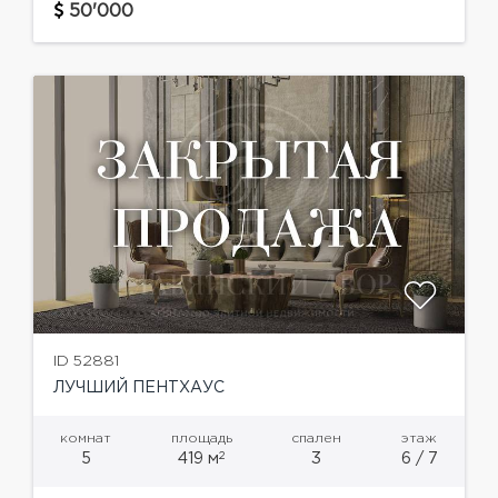
спальня с ванной и гардеробной, спальня с
50'000
ванной и гардеробной, кабинет,...
ID 52881
ЛУЧШИЙ ПЕНТХАУС
комнат
площадь
спален
этаж
2
5
419 м
3
6 / 7