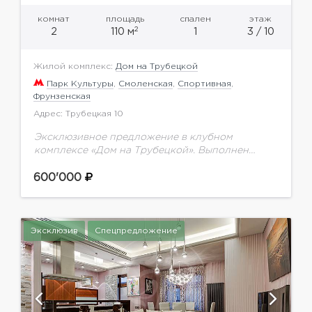
комнат
площадь
спален
этаж
2
2
110 м
1
3 / 10
Жилой комплекс:
Дом на Трубецкой
Парк Культуры
,
Смоленская
,
Спортивная
,
Фрунзенская
Адрес: Трубецкая 10
Эксклюзивное предложение в клубном
комплексе «Дом на Трубецкой». Выполнен
ремонт по авторскому проекту от известной
студии дизайна интерьеров. Функциональной
600'000
планировкой предусмотрено: просторная
гостиная совмещенная с кухней и...
Эксклюзив
Спецпредложение