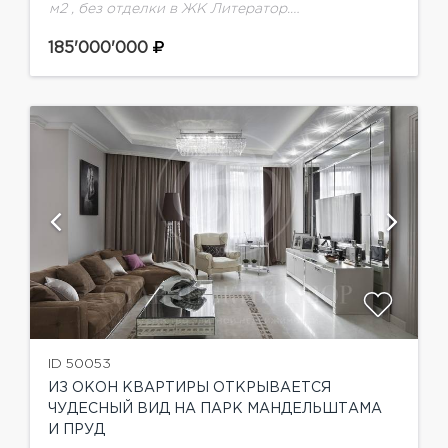
м2 , без отделки в ЖК Литератор.
Особенности:- 2 квартиры на этаже- Высота
потолков 3,5 м2- 9 окон- приточно-вытяжная
185'000'000
вентиляция-...
ID 50053
ИЗ ОКОН КВАРТИРЫ ОТКРЫВАЕТСЯ
ЧУДЕСНЫЙ ВИД НА ПАРК МАНДЕЛЬШТАМА
И ПРУД