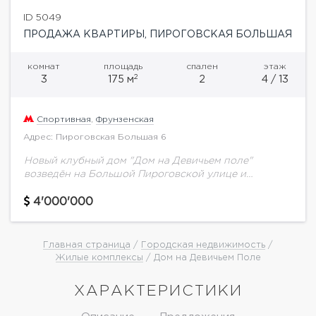
ID 5049
ПРОДАЖА КВАРТИРЫ, ПИРОГОВСКАЯ БОЛЬШАЯ
комнат
площадь
спален
этаж
2
3
175 м
2
4 / 13
Спортивная
,
Фрунзенская
Адрес: Пироговская Большая 6
Новый клубный дом "Дом на Девичьем поле"
возведён на Большой Пироговской улице и
находится в стадии отделки. 13- этажный
монолитно-кирпичный дом на 48 квартир
4'000'000
находится в престижном...
Главная страница
/
Городская недвижимость
/
Жилые комплексы
/ Дом на Девичьем Поле
ХАРАКТЕРИСТИКИ