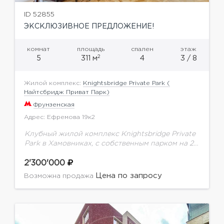
ID 52855
ЭКСКЛЮЗИВНОЕ ПРЕДЛОЖЕНИЕ!
комнат
площадь
спален
этаж
2
5
311 м
4
3 / 8
Жилой комплекс:
Knightsbridge Private Park (
Найтсбридж Приват Парк)
Фрунзенская
Адрес: Ефремова 19к2
Клубный жилой комплекс Knightsbridge Private
Park в Хамовниках, с собственным парком на 2
га. Предлагается квартира с качественным
ремонтом. Планировка: кухня-столовая,
2'300'000
гостиная, 4 спальни, 4 санузла, 4...
Цена по запросу
Возможна продажа