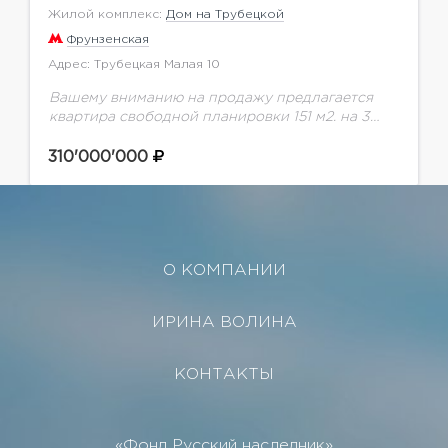
Жилой комплекс:
Дом на Трубецкой
Фрунзенская
Адрес: Трубецкая Малая 10
Вашему вниманию на продажу предлагается
квартира свободной планировки 151 м2. на 3
этаже.Вид из окон - на обе стороны.Ансамбль
из трех секций, выстроенный в Хамовниках,
310'000'000
носит название...
О КОМПАНИИ
ИРИНА ВОЛИНА
КОНТАКТЫ
«Фонд Русский наследник»