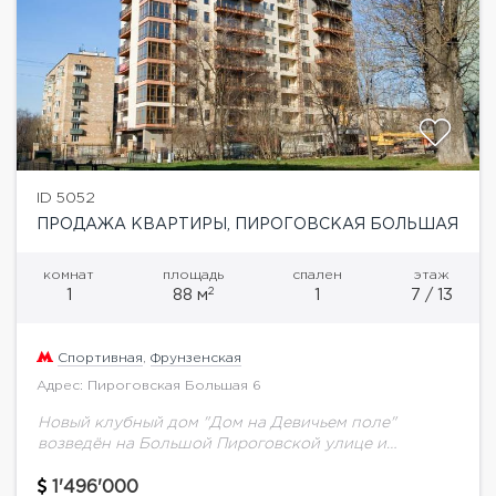
ID 5052
ПРОДАЖА КВАРТИРЫ, ПИРОГОВСКАЯ БОЛЬШАЯ
комнат
площадь
спален
этаж
2
1
88 м
1
7 / 13
Спортивная
,
Фрунзенская
Адрес: Пироговская Большая 6
Новый клубный дом "Дом на Девичьем поле"
возведён на Большой Пироговской улице и
находится в стадии отделки. 13- этажный
монолитно-кирпичный дом на 48 квартир
1'496'000