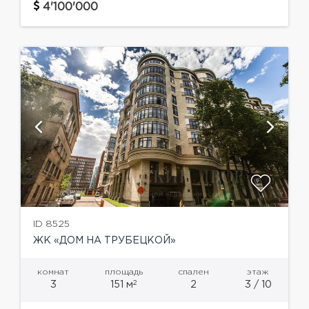
Планировка квартиры: Просторная гостиная;
4'100'000
Хозяйская спальня с ванной комнатой,
гардеробной и с...
ID 8525
ЖК «ДОМ НА ТРУБЕЦКОЙ»
комнат
площадь
спален
этаж
2
3
151 м
2
3 / 10