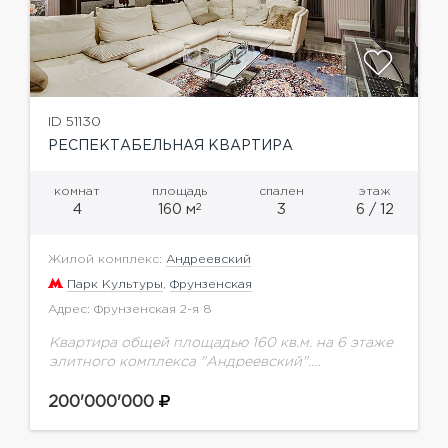
ID 51130
РЕСПЕКТАБЕЛЬНАЯ КВАРТИРА
комнат
площадь
спален
этаж
2
4
160 м
3
6 / 12
Жилой комплекс:
Андреевский
Парк Культуры
,
Фрунзенская
Адрес: Фрунзенская 2-я 8
Квартира общей площадью 160 кв.м. на 6 этаже
элитного комплекса "Андреевский".
Функциональная планировка: прихожая,
гостевой санузел с постирочной, гостиная-
200'000'000
кухня-столовая, грамотно спланированное
пространство спален отделено раздвижной