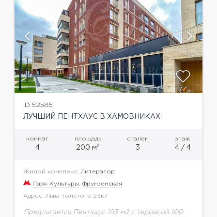
ID 52585
ЛУЧШИЙ ПЕНТХАУС В ХАМОВНИКАХ
комнат
площадь
спален
этаж
2
4
200 м
3
4 / 4
Жилой комплекс:
Литератор
Парк Культуры
,
Фрунзенская
Адрес: Льва Толстого 23к7
Предлагается Пентхаус 193 м2 с террасой 100