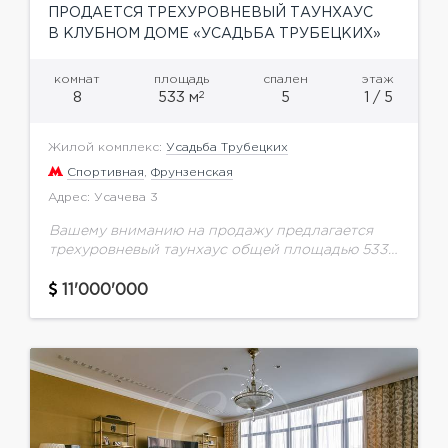
ПРОДАЕТСЯ ТРЕХУРОВНЕВЫЙ ТАУНХАУС
В КЛУБНОМ ДОМЕ «УСАДЬБА ТРУБЕЦКИХ»
комнат
площадь
спален
этаж
2
8
533 м
5
1 / 5
Жилой комплекс:
Усадьба Трубецких
Спортивная
,
Фрунзенская
Адрес: Усачева 3
Вашему вниманию на продажу предлагается
трехуровневый таунхаус общей площадью 533,2
кв.м. в клубном доме "Усадьба Трубецких" в
Хамовниках. Функциональная планировка: 3
11'000'000
спальни (две из которых оборудованы
кабинетами),...