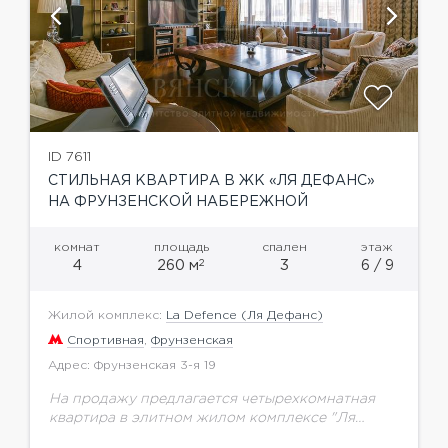
ID 7611
СТИЛЬНАЯ КВАРТИРА В ЖК «ЛЯ ДЕФАНС»
НА ФРУНЗЕНСКОЙ НАБЕРЕЖНОЙ
комнат
площадь
спален
этаж
2
4
260 м
3
6 / 9
Жилой комплекс:
La Defence (Ля Дефанс)
Спортивная
,
Фрунзенская
Адрес: Фрунзенская 3-я 19
На продажу предлагается четырехкомнатная
квартира в элитном жилом комплексе "Ля
Дефанс" общей площадью 260 кв.м.