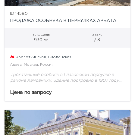
ID 14580
ПРОДАЖА ОСОБНЯКА В ПЕРЕУЛКАХ АРБАТА
площадь
этаж
2
930 м
/ 3
Кропоткинская
,
Смоленская
Адрес: Москва, Россия
Трёхэтажный особняк в Глазовском переулке в
районе Хамовники. Здание построено в 1907 году,
полная реконструкция с заменой всех
коммуникаций и реставрацией фасада произведена
Цена по запросу
в 2017 году. Общая...