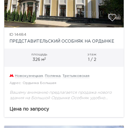
ID 14484
ПРЕДСТАВИТЕЛЬСКИЙ ОСОБНЯК НА ОРДЫНКЕ
площадь
этаж
2
326 м
1 / 2
Новокузнецкая
,
Полянка
,
Третьяковская
Адрес: Ордынка Большая
Вашему вниманию предлагается продажа нового
здания на Большой Ордынке Особняк удобно
расположен в приватном тихом месте на второй
линии домов по Большой и по Малой Ордынке
Цена по запросу
Идеально...