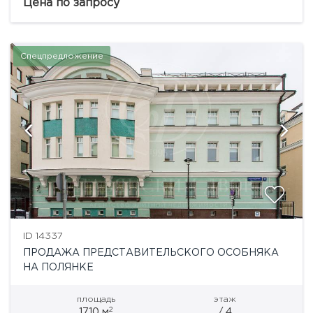
года постройки., Была проведена полная
Цена по запросу
реконструкция в 2003 году...
Спецпредложение
ID 14337
ПРОДАЖА ПРЕДСТАВИТЕЛЬСКОГО ОСОБНЯКА
НА ПОЛЯНКЕ
площадь
этаж
2
1710 м
/ 4