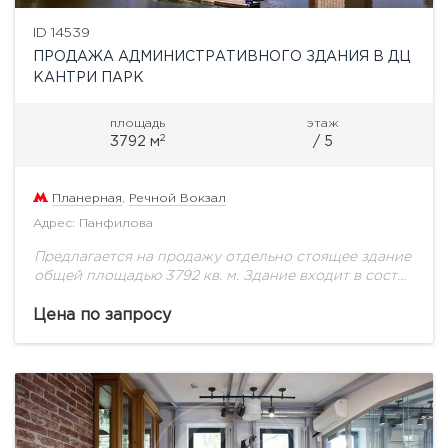
ID 14539
ПРОДАЖА АДМИНИСТРАТИВНОГО ЗДАНИЯ В ДЦ
КАНТРИ ПАРК
площадь
этаж
2
3792 м
/ 5
Планерная
,
Речной Вокзал
Адрес: Панфилова
Предлагается на продажу отдельно стоящее здание
общей площадью 3792 кв. м. Здание входит в состав
уникальной территории делового центра "Кантри
Парк". Этажность: 5 уровней ( цоколь -...
Цена по запросу