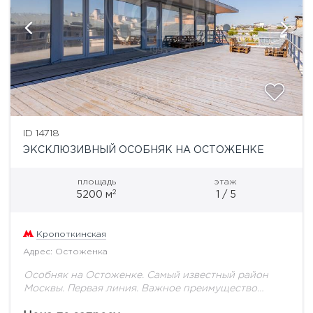
ID 14718
ЭКСКЛЮЗИВНЫЙ ОСОБНЯК НА ОСТОЖЕНКЕ
площадь
этаж
2
5200 м
1 / 5
Кропоткинская
Адрес: Остоженка
Особняк на Остоженке. Самый известный район
Москвы. Первая линия. Важное преимущество
данного объекта - собственная земля, Здание 1917