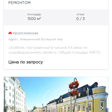
РЕМОНТОМ
площадь
этаж
2
1500 м
0 / 3
Кропоткинская
Адрес: Левшинский Большой пер.
Особняк, построенный в начале ХХ века по
индивидуальному проекту. Общая площадь 1497,9
кв.м.: подземный этаж, три наземных и мансарда. А
также великолепная эксплуатируемая терраса
Цена по запросу
Приточно-вытяжная вентиляция,
кондиционирование...