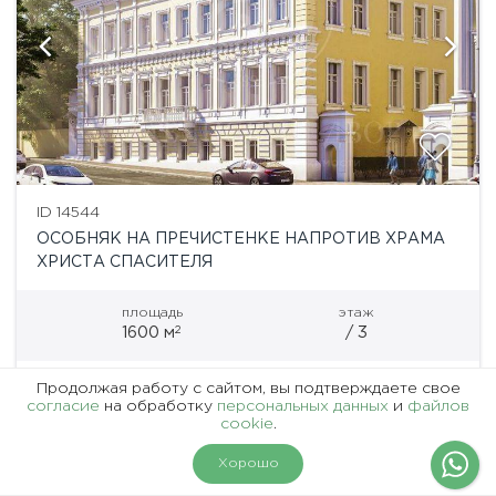
ID 14544
ОСОБНЯК НА ПРЕЧИСТЕНКЕ НАПРОТИВ ХРАМА
ХРИСТА СПАСИТЕЛЯ
площадь
этаж
2
1600 м
/ 3
Продолжая работу с сайтом, вы подтверждаете свое
Кропоткинская
согласие
на обработку
персональных данных
и
файлов
cookie
.
Адрес: Москва, Россия
Продажа особняка в центре Москвы, в пешей
На карте
Фильтры
Хорошо
доступности от станции метро «Кропоткинская».