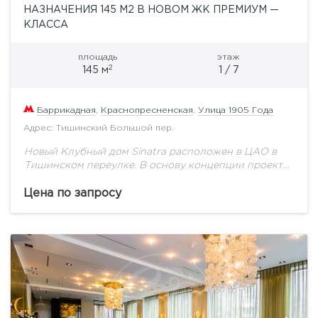
НАЗНАЧЕНИЯ 145 М2 В НОВОМ ЖК ПРЕМИУМ —
КЛАССА
площадь
этаж
2
145 м
1 / 7
Баррикадная
,
Краснопресненская
,
Улица 1905 Года
Адрес: Тишинский Большой пер.
Новый Клубный дом Sinatra расположен в ЦАО в
Тишинском переулке. В основу концепции проекта
легла исходная архитектура исторического здания,
созданного в стиле своего периода - Сталинского
Цена по запросу
классицизма,...