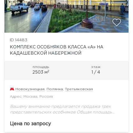
ID 14483
КОМПЛЕКС ОСОБНЯКОВ КЛАССА «А» НА
КАДАШЕВСКОЙ НАБЕРЕЖНОЙ
площадь
этаж
2
2503 м
1 / 4
Новокузнецкая
,
Полянка
,
Третьяковская
Адрес: Москва, Россия
Вашему вниманию предлагается продажа трех
представительских особняков Общая площадь
бизнес-комплекса - 7682 кв.м Возможно
рассмотреть покупку строений отдельно - от 1500
Цена по запросу
кв.м Подземная парковка на 15 м/м,...