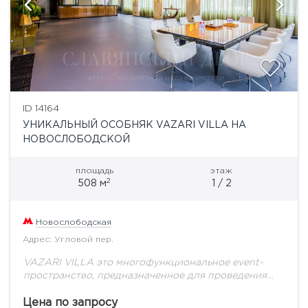
ID 14164
УНИКАЛЬНЫЙ ОСОБНЯК VAZARI VILLA НА
НОВОСЛОБОДСКОЙ
площадь
этаж
2
508 м
1 / 2
Новослободская
Адрес: Угловой пер.
VAZARI VILLA это многофункциональное event-
пространство, предназначенное для проведения
деловых презентаций и тренингов, коктейлей и
вечеринок, банкетов и выставок, разнообразных
Цена по запросу