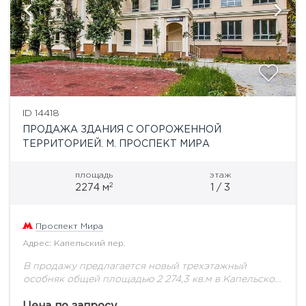
ID 14418
ПРОДАЖА ЗДАНИЯ С ОГОРОЖЕННОЙ
ТЕРРИТОРИЕЙ. М. ПРОСПЕКТ МИРА
площадь
этаж
2
2274 м
1 / 3
Проспект Мира
Адрес: Капельский пер.
В продажу предлагается новый трехэтажный
особняк общей площадью 2 274,3 кв.м в Капельском
переулке. Особняк в классическом стиле. Здание в
четырех уровнях: три наземных и один подземный....