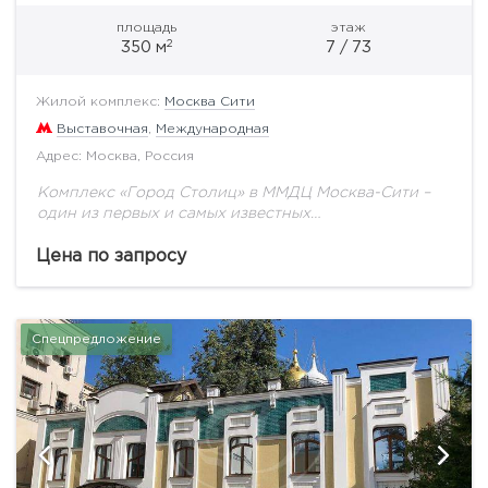
площадь
этаж
2
350 м
7 / 73
Жилой комплекс:
Москва Сити
Выставочная
,
Международная
Адрес: Москва, Россия
Комплекс «Город Столиц» в ММДЦ Москва-Сити –
один из первых и самых известных
многофункциональных центров в знаменитом
кластере Москвы. Рас­по­ло­же­ние МФК «Город Сто­
Цена по запросу
лиц» иг­ра­ет очень важ­ную роль...
Спецпредложение