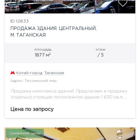
ID 12833
ПРОДАЖА ЗДАНИЯ. ЦЕНТРАЛЬНЫЙ,
М. ТАГАНСКАЯ
площадь
этаж
2
1877 м
/ 5
Китай-город
,
Таганская
Адрес: Тессинский пер.
Продажа комплекса зданий. Предлагаем в продажу
отдельно стоящее пятиэтажное здание 1 630 кв.м и
двухэтажное 268 кв.м. Основное здание : подвал,
четыре этажа и мансарда. Классический фасад,...
Цена по запросу
Снижение цены