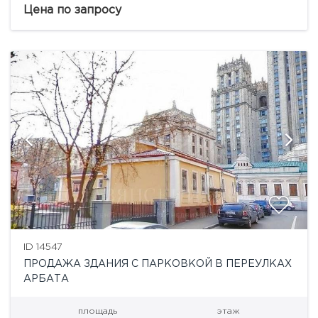
Таганской площади предлагается здание 193 кв.м.
Цена по запросу
Выполнен современный дизайнерский...
ID 14547
ПРОДАЖА ЗДАНИЯ С ПАРКОВКОЙ В ПЕРЕУЛКАХ
АРБАТА
площадь
этаж