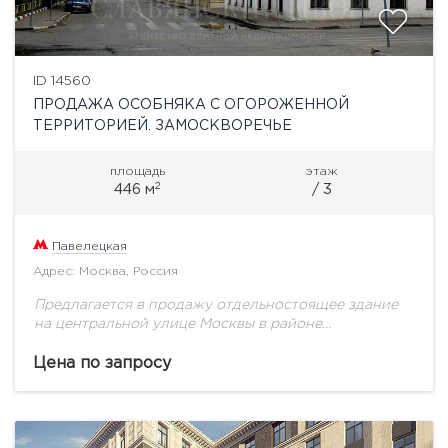
ID 14560
ПРОДАЖА ОСОБНЯКА С ОГОРОЖЕННОЙ
ТЕРРИТОРИЕЙ. ЗАМОСКВОРЕЧЬЕ
площадь
этаж
2
446 м
/ 3
Павелецкая
Адрес: Москва, Россия
Предлагается в продажу отдельностоящее здание
на центральной улице Москвы в районе
Замоскворечье. Особняк представляет собой
воссозданную копию усадьбы 19 века, но не
Цена по запросу
является памятником архитектуры Экстерьер
здания...