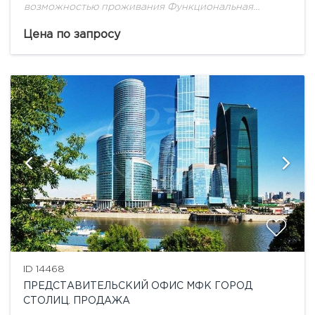
возможностью проживания Функциональная
планировка, красивая входная группа,
дизайнерский ремонт Охраняемая парковка 2, 3
Цена по запросу
этаж и мансарда Есть возможность
дополнительного приобретения 1 и...
ID 14468
ПРЕДСТАВИТЕЛЬСКИЙ ОФИС МФК ГОРОД
СТОЛИЦ. ПРОДАЖА