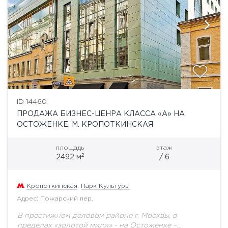
ID 14460
ПРОДАЖА БИЗНЕС-ЦЕНРА КЛАССА «А» НА
ОСТОЖЕНКЕ. М. КРОПОТКИНСКАЯ
площадь
этаж
2
2492 м
/ 6
Кропоткинская
,
Парк Культуры
Адрес: Пожарский пер.
В престижном деловом районе г. Москвы, в
пределах «золотой мили» - на Остоженке –