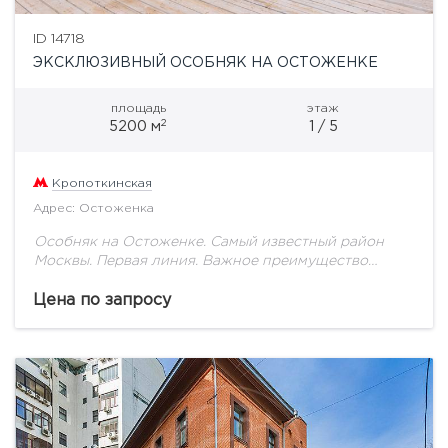
ID 14718
ЭКСКЛЮЗИВНЫЙ ОСОБНЯК НА ОСТОЖЕНКЕ
площадь
этаж
2
5200 м
1 / 5
Кропоткинская
Адрес: Остоженка
Особняк на Остоженке. Самый известный район
Москвы. Первая линия. Важное преимущество
данного объекта - собственная земля, Здание 1917
года постройки., Была проведена полная
Цена по запросу
реконструкция в 2003 году...