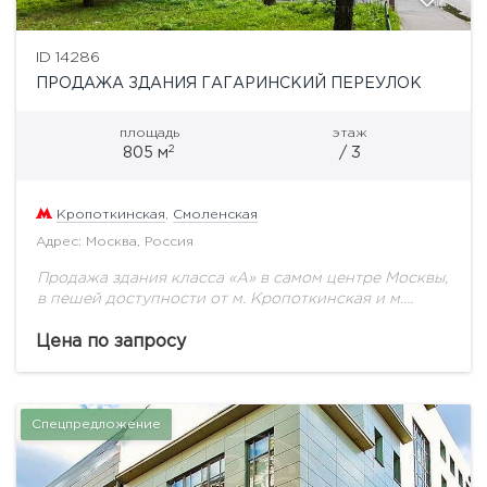
ID 14286
ПРОДАЖА ЗДАНИЯ ГАГАРИНСКИЙ ПЕРЕУЛОК
площадь
этаж
2
805 м
/ 3
Кропоткинская
,
Смоленская
Адрес: Москва, Россия
Продажа здания класса «А» в самом центре Москвы,
в пешей доступности от м. Кропоткинская и м.
Смоленская. В 2012 г. был сделан капитальный
ремонт. Общая площадь 805...
Цена по запросу
Спецпредложение