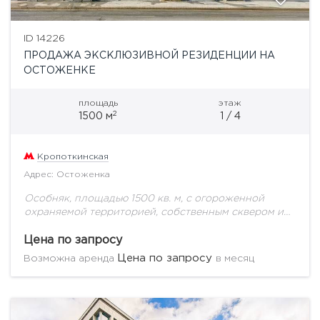
ID 14226
ПРОДАЖА ЭКСКЛЮЗИВНОЙ РЕЗИДЕНЦИИ НА
ОСТОЖЕНКЕ
площадь
этаж
2
1500 м
1 / 4
Кропоткинская
Адрес: Остоженка
Особняк, площадью 1500 кв. м, с огороженной
охраняемой территорией, собственным сквером и
фонтаном. Располагается на первой линии в самой
престижной локации Москвы. Полностью
Цена по запросу
отреставрированное здание с применением...
Цена по запросу
Возможна аренда
в месяц