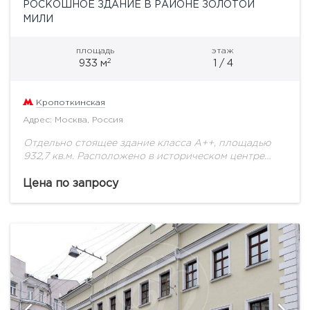
РОСКОШНОЕ ЗДАНИЕ В РАЙОНЕ ЗОЛОТОЙ
МИЛИ
площадь
этаж
2
933 м
1 / 4
Кропоткинская
Адрес: Москва, Россия
Отдельно стоящее здание класса А++, площадью
932,7 кв.м. Расположено в историческом центре
Москвы, в переулке Остоженки. Полная
реконструкция завершена в 2012 году. Этажность: 4
Цена по запросу
этажа + мансарда....