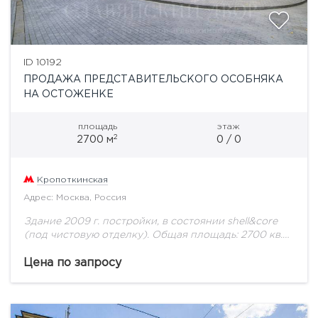
ID 10192
ПРОДАЖА ПРЕДСТАВИТЕЛЬСКОГО ОСОБНЯКА
НА ОСТОЖЕНКЕ
площадь
этаж
2
2700 м
0 / 0
Кропоткинская
Адрес: Москва, Россия
Здание 2009 г. постройки, в состоянии shell&core
(под чистовую отделку). Общая площадь: 2700 кв.
м, из них: подвал 320 кв.м., 1 этаж (с антресолью)
640 кв.м., 2...
Цена по запросу