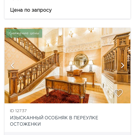
находится бизнес-центр «Депо».
Ультрасовременный комплекс в стиле «хай-тек»
Цена по запросу
может стать прекрасным вариантом для...
Снижение цены
ID 12737
ИЗЫСКАННЫЙ ОСОБНЯК В ПЕРЕУЛКЕ
ОСТОЖЕНКИ