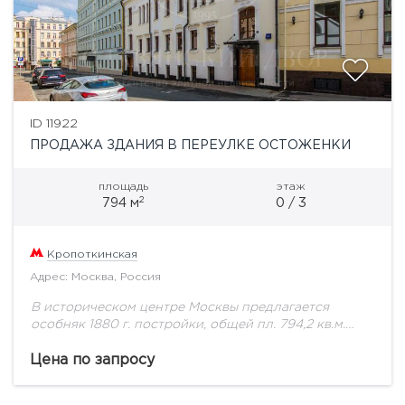
ID 11922
ПРОДАЖА ЗДАНИЯ В ПЕРЕУЛКЕ ОСТОЖЕНКИ
площадь
этаж
2
794 м
0 / 3
Кропоткинская
Адрес: Москва, Россия
В историческом центре Москвы предлагается
особняк 1880 г. постройки, общей пл. 794,2 кв.м.
Особняк состоит из трех этажей и мансарды.
Здание после реконструкции. Выполнен
Цена по запросу
капитальный ремонт с...