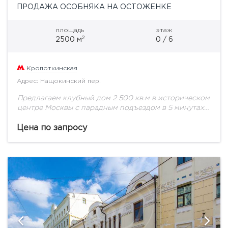
ПРОДАЖА ОСОБНЯКА НА ОСТОЖЕНКЕ
площадь
этаж
2
2500 м
0 / 6
Кропоткинская
Адрес: Нащокинский пер.
Предлагаем клубный дом 2 500 кв.м в историческом
центре Москвы с парадным подъездом в 5 минутах
ходьбы от Храма Христа Спасителя.
Восстановленный по историческим образцам 5-
Цена по запросу
этажный особняк...