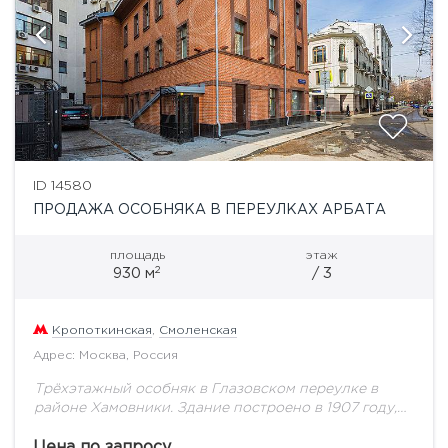
ID 14580
ПРОДАЖА ОСОБНЯКА В ПЕРЕУЛКАХ АРБАТА
площадь
этаж
2
930 м
/ 3
Кропоткинская
,
Смоленская
Адрес: Москва, Россия
Трёхэтажный особняк в Глазовском переулке в
районе Хамовники. Здание построено в 1907 году,
полная реконструкция с заменой всех
коммуникаций и реставрацией фасада произведена
Цена по запросу