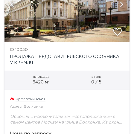
ID 10050
ПРОДАЖА ПРЕДСТАВИТЕЛЬСКОГО ОСОБНЯКА
У КРЕМЛЯ
площадь
этаж
2
6420 м
0 / 5
Кропоткинская
Адрес: Волхонка
Особняк с исключительным местоположением в
самом центре Москвы на улице Волхонка. Из окон
верхних этажей открывается изумительные виды на
исторические символы страны Кремль и Храм