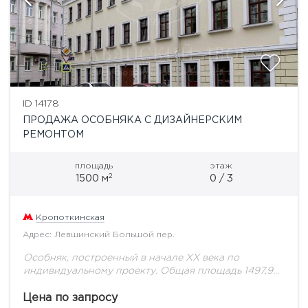
ID 14178
ПРОДАЖА ОСОБНЯКА С ДИЗАЙНЕРСКИМ
РЕМОНТОМ
площадь
этаж
2
1500 м
0 / 3
Кропоткинская
Адрес: Левшинский Большой пер.
Особняк, построенный в начале ХХ века по
индивидуальному проекту. Общая площадь 1497,9
кв.м.: подземный этаж, три наземных и мансарда. А
также великолепная эксплуатируемая терраса
Цена по запросу