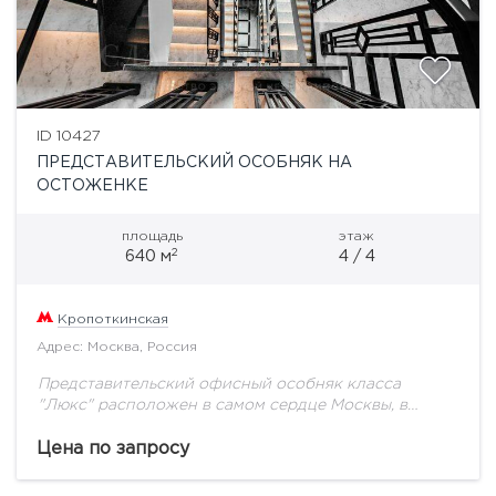
ID 10427
ПРЕДСТАВИТЕЛЬСКИЙ ОСОБНЯК НА
ОСТОЖЕНКЕ
площадь
этаж
2
640 м
4 / 4
Кропоткинская
Адрес: Москва, Россия
Представительский офисный особняк класса
"Люкс" расположен в самом сердце Москвы, в
тихом переулке, соединяющем улицы Остоженка и
Пречистенка. Данный район, находящийся в
Цена по запросу
непосредственной близости от Кремля и...