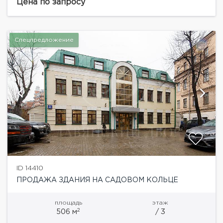
ампир, скульптуры, резные перила лестниц,
Цена по запросу
люстры....
Спецпредложение
ID 14410
ПРОДАЖА ЗДАНИЯ НА САДОВОМ КОЛЬЦЕ
площадь
этаж
2
506 м
/ 3