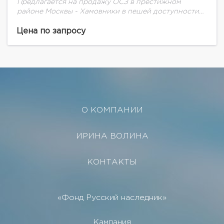
Предлагается на продажу ОСЗ в престижном
районе Москвы - Хамовники в пешей доступности
от метро "Кропоткинская", "Смоленская". Здание не
является памятником архитектуры. Год постройки -
Цена по запросу
2004. Общая...
О КОМПАНИИ
ИРИНА ВОЛИНА
КОНТАКТЫ
«Фонд Русский наследник»
Кампания