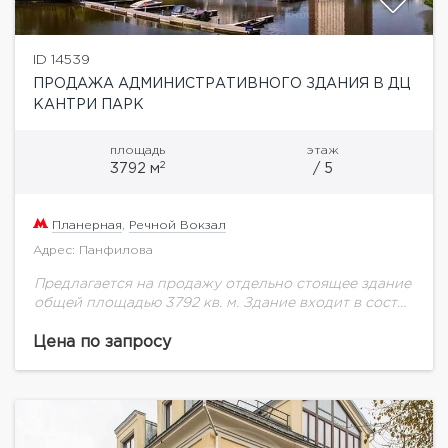
ID 14539
ПРОДАЖА АДМИНИСТРАТИВНОГО ЗДАНИЯ В ДЦ
КАНТРИ ПАРК
площадь
этаж
2
3792 м
/ 5
Планерная
,
Речной Вокзал
Адрес: Панфилова
Предлагается на продажу отдельно стоящее здание
общей площадью 3792 кв. м. Здание входит в состав
уникальной территории делового центра "Кантри
Парк". Этажность: 5 уровней ( цоколь -...
Цена по запросу