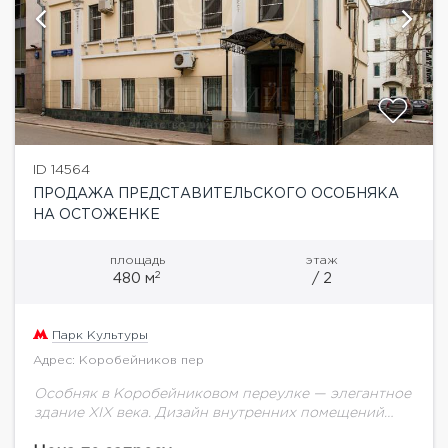
ID 14564
ПРОДАЖА ПРЕДСТАВИТЕЛЬСКОГО ОСОБНЯКА
НА ОСТОЖЕНКЕ
площадь
этаж
2
480 м
/ 2
Парк Культуры
Адрес: Коробейников пер
Особняк в Коробейниковом переулке — элегантное
здание XIX века. Дизайн внутренних помещений
переносит вас в этот изящный век: декор в стиле