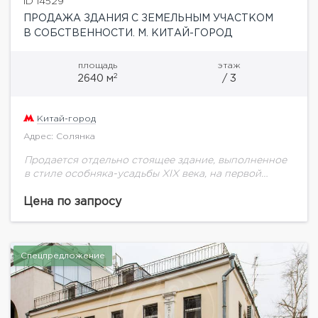
ID 14529
ПРОДАЖА ЗДАНИЯ С ЗЕМЕЛЬНЫМ УЧАСТКОМ
В СОБСТВЕННОСТИ. М. КИТАЙ-ГОРОД
площадь
этаж
2
2640 м
/ 3
Китай-город
Адрес: Солянка
Продается отдельно стоящее здание, выполненное
в стиле особняка-усадьбы XIX века, на первой
линии улицы Солянка,в 5-7 минутах ходьбы от
станций метро Китай-Город, Таганская, Курская,
Цена по запросу
Новокузнецкая. Общая площадь...
Спецпредложение