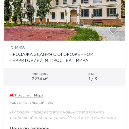
ID 14418
ПРОДАЖА ЗДАНИЯ С ОГОРОЖЕННОЙ
ТЕРРИТОРИЕЙ. М. ПРОСПЕКТ МИРА
площадь
этаж
2
2274 м
1 / 3
Проспект Мира
Адрес: Капельский пер.
В продажу предлагается новый трехэтажный
особняк общей площадью 2 274,3 кв.м в Капельском
переулке. Особняк в классическом стиле. Здание в
четырех уровнях: три наземных и один подземный....