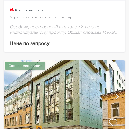
Кропоткинская
Адрес: Левшинский Большой пер.
Особняк, построенный в начале ХХ века по
индивидуальному проекту. Общая площадь 1497,9
кв.м.: подземный этаж, три наземных и мансарда. А
также великолепная эксплуатируемая терраса
Цена по запросу
Приточно-вытяжная вентиляция,
кондиционирование...
Спецпредложение