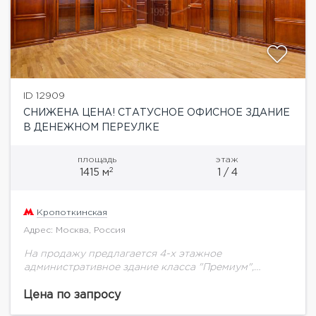
ID 12909
СНИЖЕНА ЦЕНА! СТАТУСНОЕ ОФИСНОЕ ЗДАНИЕ
В ДЕНЕЖНОМ ПЕРЕУЛКЕ
площадь
этаж
2
1415 м
1 / 4
Кропоткинская
Адрес: Москва, Россия
На продажу предлагается 4-х этажное
административное здание класса "Премиум",
расположенное на Денежном переулке (первая
линия). Общая площадь "Этаж-2" площадью 220,4
Цена по запросу
кв.м, "Этаж-1" площадью 186,3 кв.м "Этаж 1"...