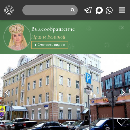
Видеообращение
Ирины Волиной
Смотреть видео