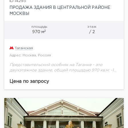
ID 14293
ПРОДАЖА ЗДАНИЯ В ЦЕНТРАЛЬНОЙ РАЙОНЕ
МОСКВЫ
площадь
этаж
2
970 м
/ 2
Таганская
Адрес: Москва, Россия
Представительский особняк на Таганке - это
двухэтажное здание, общей площадью 970 кв.м: -1
этаж - 242, 2 кв.м (высота потолков 3,3 м) -2 этаж -
268,9 кв.м,...
Цена по запросу