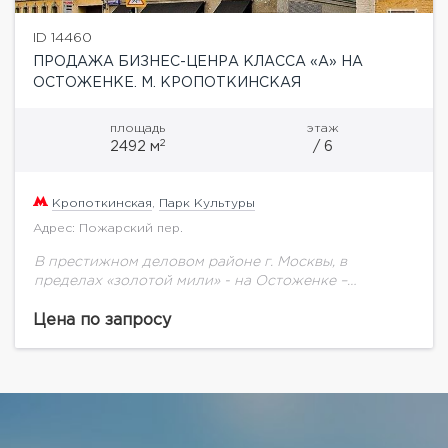
ID 14460
ПРОДАЖА БИЗНЕС-ЦЕНРА КЛАССА «А» НА
ОСТОЖЕНКЕ. М. КРОПОТКИНСКАЯ
площадь
этаж
2
2492 м
/ 6
Кропоткинская
,
Парк Культуры
Адрес: Пожарский пер.
В престижном деловом районе г. Москвы, в
пределах «золотой мили» - на Остоженке –
находится бизнес-центр «Депо».
Ультрасовременный комплекс в стиле «хай-тек»
Цена по запросу
может стать прекрасным вариантом для...