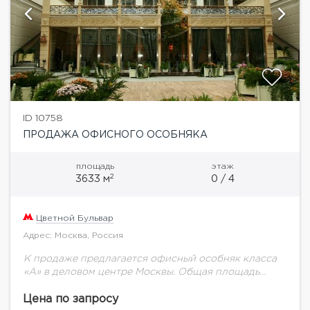
ID 10758
ПРОДАЖА ОФИСНОГО ОСОБНЯКА
площадь
этаж
2
3633 м
0 / 4
Цветной Бульвар
Адрес: Москва, Россия
К продаже предлагается офисный особняк класса
«А» в деловом центре Москвы. Общая площадь
объекта - 3 633,3 кв.м. Арендная площадь
составляет 3 189,4 кв.м. и включает в...
Цена по запросу