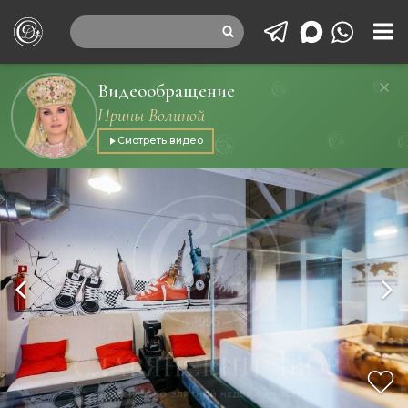
Видеообращение
Ирины Волиной
Смотреть видео