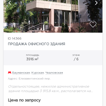
ID 14366
ПРОДАЖА ОФИСНОГО ЗДАНИЯ
площадь
этаж
2
3916 м
/ 6
Бауманская
,
Курская
,
Чкаловская
Адрес: Елизаветинский пер.
Отдельностоящее, нежилое административное
здание площадью 3 915,8 кв.м., располагается на
набережной Яузы. Пять наземных этажей, подвал,
эксплуатируемая кровля, Имеется современный
Цена по запросу
укомплектованный тренажерный зал. Огороженная,