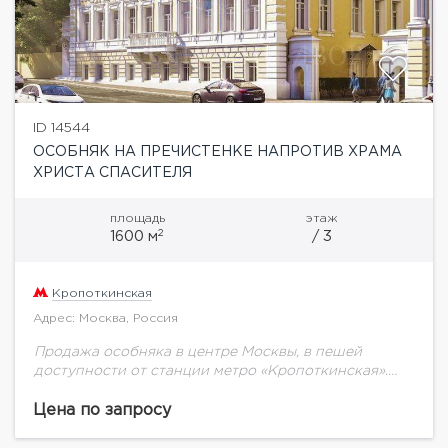
ID 14544
ОСОБНЯК НА ПРЕЧИСТЕНКЕ НАПРОТИВ ХРАМА
ХРИСТА СПАСИТЕЛЯ
площадь
этаж
2
1600 м
/ 3
Кропоткинская
Адрес: Москва, Россия
Продажа особняка в центре Москвы, в пешей
доступности от станции метро «Кропоткинская».
Здание имеет статус памятника архитектуры, оно
было построено в конце XVIII века как центральный
Цена по запросу
элемент...