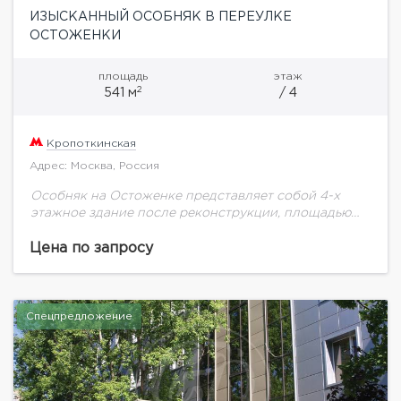
ИЗЫСКАННЫЙ ОСОБНЯК В ПЕРЕУЛКЕ
ОСТОЖЕНКИ
площадь
этаж
2
541 м
/ 4
Кропоткинская
Адрес: Москва, Россия
Особняк на Остоженке представляет собой 4-х
этажное здание после реконструкции, площадью
541 кв.м с террасой 90 кв.м. Богатый и хорошо
детализированный облик фасадов с
Цена по запросу
использованием лепнины, мозаики...
Спецпредложение