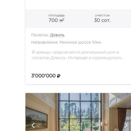
площадь
участок
2
700 м
30 сот.
Посёлок:
Довиль
Направление: Минское шоссе 10км.
В аренду предлагается роскошный дом в
поселке Довиль. Интерьер в нормандском
стиле. Излишне декоративный облик дома
был нивелирован лаконичным и изысканным
интерьером, в котором работают холодный
3'000'000
нейтральный...
ии
показать ещё 26 фотографий