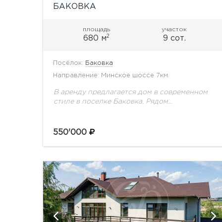
БАКОВКА
площадь
участок
2
680 м
9 сот.
Посёлок:
Баковка
Направление: Минское шоссе 7км.
В аренду предлагается дом в современном
стиле в поселке Баковка. Рядом
Инновационный центр "Сколково",
Московская школа управления "Сколково" с
фитнес-клубом, 5 мин до Переделкино.
550'000
Зеленый поселок, примыкающий...
ий
показать ещё 13 фотографий