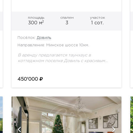
площадь
спален
участок
2
300 м
3
1 сот.
Посёлок:
Довиль
Направление: Минское шоссе 10км.
В аренду предлагается таунхаус в
коттеджном поселке Довиль с красивым
видом на озеро и фонтан Северной
площади. В таунхаусе 3 спальни, кабинет,
лифт.
450'000
показать ещё 16 фотографий