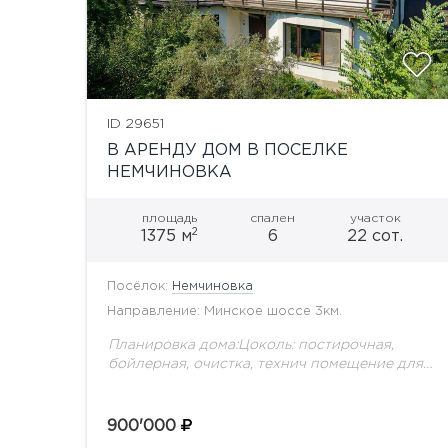
ID 29651
В АРЕНДУ ДОМ В ПОСЕЛКЕ
НЕМЧИНОВКА
площадь
спален
участок
2
1375 м
6
22 сот.
Посёлок:
Немчиновка
Направление: Минское шоссе 3км.
Планировка дома:Цоколь: постирочная,
бойлерная, очистка, технич помещение для
бассейна, игровая, 6 подсобных помещений.1
этаж: прихожая, холл, кухня-столовая с
выходном на веранду, вторая отдельная
900'000
кухня с кладовой, студия...