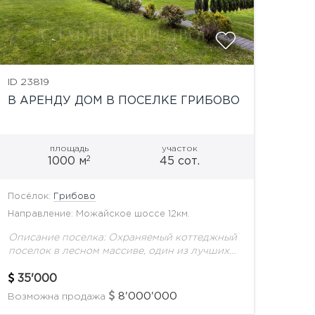
ID 23819
В АРЕНДУ ДОМ В ПОСЕЛКЕ ГРИБОВО
площадь
участок
2
1000 м
45 сот.
Посёлок:
Грибово
Направление: Можайское шоссе 12км.
Описание поселка: Охраняемый коттеджный
поселок в лесном массиве, один из лучших
поселков на Минском шоссе. В поселке
озеро, несколько детских площадок. 2
35'000
удобных выезда из поселка. Описание...
8'000'000
Возможна продажа