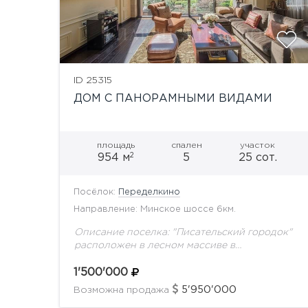
ID 25315
ДОМ С ПАНОРАМНЫМИ ВИДАМИ
площадь
спален
участок
2
954 м
5
25 сот.
Посёлок:
Переделкино
Направление: Минское шоссе 6км.
Описание поселка: "Писательский городок"
расположен в лесном массиве в
стародачной части. Удобная транспортная
доступность с Минского, Киевского и
1'500'000
Боровского ш. В поселке около 250
5'950'000
Возможна продажа
домовладений. Описание дома:...