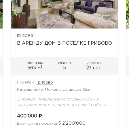
ID 30864
В АРЕНДУ ДОМ В ПОСЕЛКЕ ГРИБОВО
площадь
спален
участок
2
565 м
5
23 сот.
Посёлок:
Грибово
Направление: Можайское шоссе 12км.
В аренду предлагается стильный дом в
охраняемом коттеджном поселке Грибово. В
доме выполнен дизайнерский ремонт в
современном стиле с элементами ар-деко.
400'000
Планировка дома:Цоколь: бассейн, сауна,
2'200'000
Возможна продажа
комната отдыха...