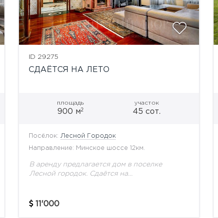
ID 29275
СДАЁТСЯ НА ЛЕТО
площадь
участок
2
900 м
45 сот.
Посёлок:
Лесной Городок
Направление: Минское шоссе 12км.
В аренду предлагается дом в поселке
Лесной городок. Сдаётся на
сезон.Планировка дома:Подвал: массажная 1
этаж: сауна; бассейн 3*5, игровая, кухня,
столовая, каминный зал Подуровень:
11'000
кабинет; библиотека2 этаж:...