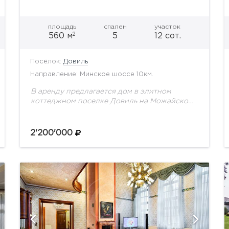
площадь
спален
участок
2
560 м
5
12 сот.
Посёлок:
Довиль
Направление: Минское шоссе 10км.
В аренду предлагается дом в элитном
коттеджном поселке Довиль на Можайском
шоссе. Изысканная, располагающая к отдыху
атмосфера. Приятно находиться среди
качественных роскошных вещей, как
2'200'000
предметов мебели, так...
показать ещё 14 фотографий