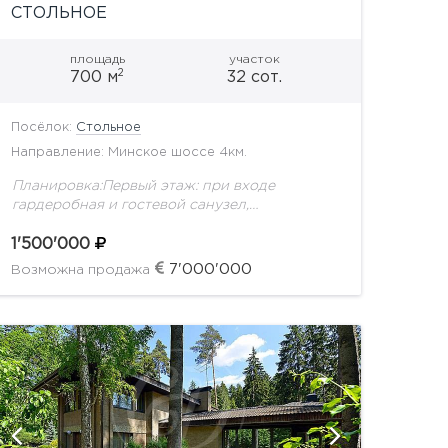
СТОЛЬНОЕ
площадь
участок
2
700 м
32 сот.
Посёлок:
Стольное
Направление: Минское шоссе 4км.
Планировка:Первый этаж: при входе
гардеробная и гостевой санузел,
впечатляющая гостиная с камином,
просторная столовая, уютная кухня, а также
1'500'000
кабинет и гостевая спальня.Второй этаж:
7'000'000
Возможна продажа
главная спальня с индивидуальной...
показать