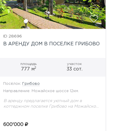
ID 28696
В АРЕНДУ ДОМ В ПОСЕЛКЕ ГРИБОВО
площадь
участок
2
777 м
33 сот.
Посёлок:
Грибово
Направление: Можайское шоссе 12км.
В аренду предлагается уютный дом в
коттеджном поселке Грибово на Можайском
шоссе. На участке выполнен ландшафтный
дизайн, растут вековые сосны и ели,
высажен фруктовый сад.Планировка дома:
600'000
Цоколь:...