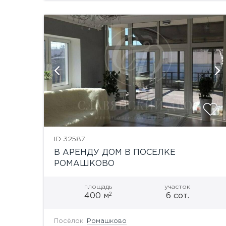
й
показать ещё 33 фотографии
ID 32587
В АРЕНДУ ДОМ В ПОСЕЛКЕ
РОМАШКОВО
площадь
участок
2
400 м
6 сот.
Посёлок:
Ромашково