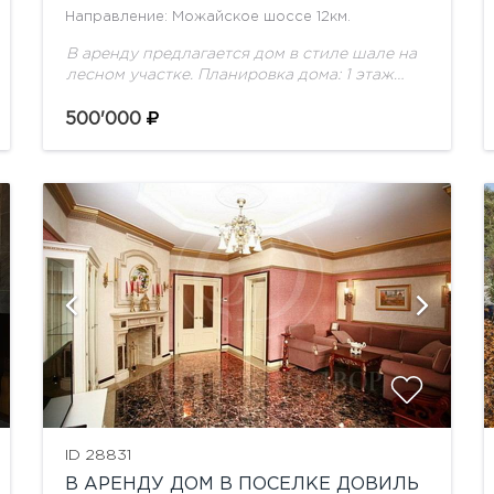
Направление: Можайское шоссе 12км.
В аренду предлагается дом в стиле шале на
лесном участке. Планировка дома: 1 этаж
:прихожая, кухня - столовая - гостиная со
вторым светом , выход на две...
500'000
показать ещё 15 фотографий
ID 28831
В АРЕНДУ ДОМ В ПОСЕЛКЕ ДОВИЛЬ