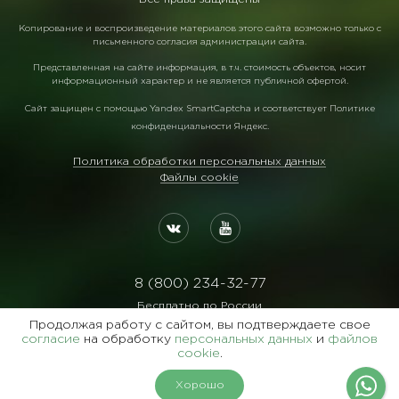
Копирование и воспроизведение материалов этого сайта возможно только с
письменного согласия администрации сайта.
Представленная на сайте информация, в т.ч. стоимость объектов, носит
информационный характер и не является публичной офертой.
Сайт защищен с помощью
Yandex SmartCaptcha
и соответствует
Политике
конфиденциальности Яндекс
.
Политика обработки персональных данных
Файлы cookie
8 (800) 234-32-77
Бесплатно по России
Продолжая работу с сайтом, вы подтверждаете свое
Реквизиты:
согласие
на обработку
персональных данных
и
файлов
ООО Агентство "Славянский Двор"
cookie
.
ИНН:7729122105 ОГРН:1027700102473
Хорошо