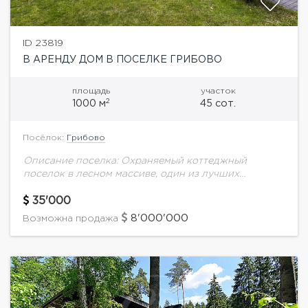
ID 23819
В АРЕНДУ ДОМ В ПОСЕЛКЕ ГРИБОВО
площадь
участок
2
1000 м
45 сот.
Посёлок:
Грибово
Описание поселка: Охраняемый коттеджный
поселок в лесном массиве, один из лучших
поселков на Минском шоссе. В поселке озеро,
несколько детских площадок. 2 удобных выезда из
35'000
поселка. Описание...
8'000'000
Возможна продажа