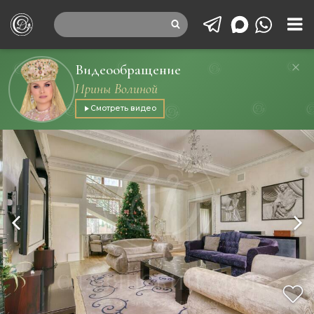
Видеообращение
Ирины Волиной
Смотреть видео