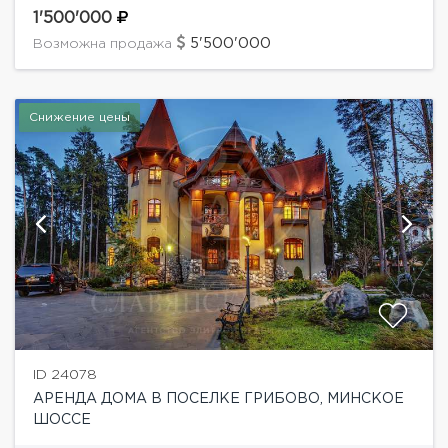
гардеробной и с/у, кухня-столовая с выходом на
1'500'000
террасу, гостиная с камином,...
5'500'000
Возможна продажа
Снижение цены
ID 24078
АРЕНДА ДОМА В ПОСЕЛКЕ ГРИБОВО, МИНСКОЕ
ШОССЕ