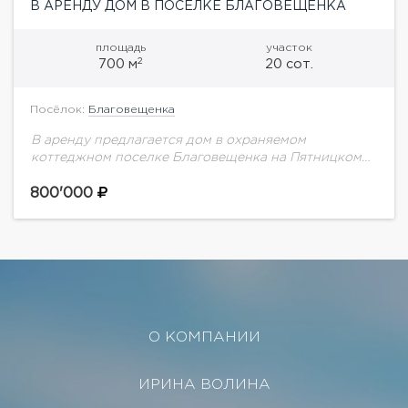
В АРЕНДУ ДОМ В ПОСЕЛКЕ БЛАГОВЕЩЕНКА
площадь
участок
2
700 м
20 сот.
Посёлок:
Благовещенка
В аренду предлагается дом в охраняемом
коттеджном поселке Благовещенка на Пятницком
шоссе. Планировка:1 этаж: прихожая, гардеробная,
гостиная с камином и вторым светом, кухня,
800'000
столовая, 2 выхода на...
О КОМПАНИИ
ИРИНА ВОЛИНА