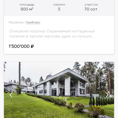
площадь
спален
участок
2
900 м
5
70 сот.
Посёлок:
Грибово
Описание поселка: Охраняемый коттеджный
поселок в лесном массиве, один из лучших
поселков на Минском шоссе. В поселке озеро,
несколько детских площадок. 2 удобных выезда из
1'500'000
поселка. Описание...