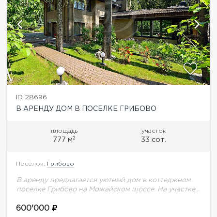
ID 28696
В АРЕНДУ ДОМ В ПОСЕЛКЕ ГРИБОВО
площадь
участок
2
777 м
33 сот.
Посёлок:
Грибово
В аренду предлагается уютный дом в коттеджном
поселке Грибово на Можайском шоссе. На участке
выполнен ландшафтный дизайн, растут вековые
сосны и ели, высажен фруктовый сад.Планировка
600'000
дома: Цоколь:...