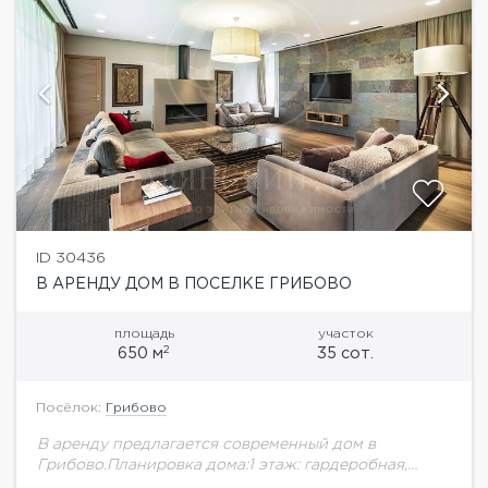
ID 30436
В АРЕНДУ ДОМ В ПОСЕЛКЕ ГРИБОВО
площадь
участок
2
650 м
35 сот.
Посёлок:
Грибово
В аренду предлагается современный дом в
Грибово.Планировка дома:1 этаж: гардеробная,
гостевой с/у, постирочная, гостевая спальня с