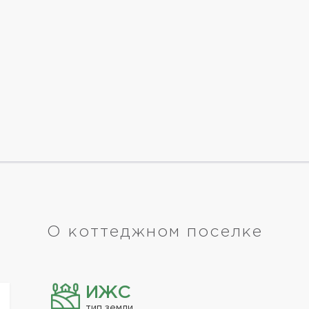
О коттеджном поселке
ИЖС
тип земли