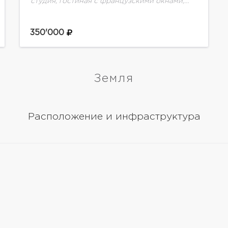
студия, гостиная с французскими окнами,
баня, бассейн ( 5 метров), с/у.2 этаж:
гостиная, 3 спальни, 2 гардеробные, 2 с/у,
веранда 20 метров
350'000
Земля
Расположение и инфраструктура