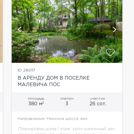
ID 28017
В АРЕНДУ ДОМ В ПОСЕЛКЕ
МАЛЕВИЧА ПОС
площадь
спален
участок
2
380 м
3
26 сот.
Направление: Минское шоссе 4км.
Планировка дома:1 этаж: холл-каминный зал,