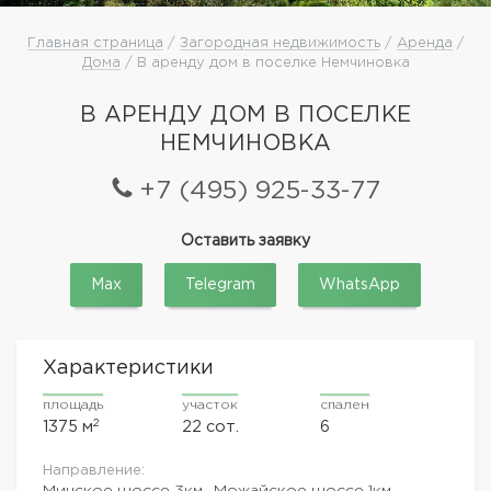
Главная страница
/
Загородная недвижимость
/
Аренда
/
Дома
/ В аренду дом в поселке Немчиновка
В АРЕНДУ ДОМ В ПОСЕЛКЕ
НЕМЧИНОВКА
+7 (495) 925-33-77
Оставить заявку
Max
Telegram
WhatsApp
Характеристики
площадь
участок
спален
2
1375 м
22 сот.
6
Направление:
Минское шоссе
3км.,
Можайское шоссе
1км.