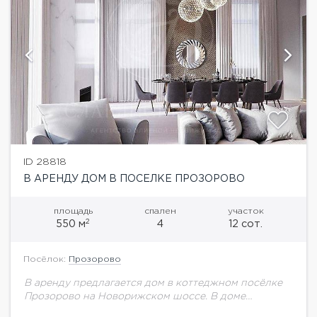
ID 28818
В АРЕНДУ ДОМ В ПОСЕЛКЕ ПРОЗОРОВО
площадь
спален
участок
2
550 м
4
12 сот.
Посёлок:
Прозорово
В аренду предлагается дом в коттеджном посёлке
Прозорово на Новорижском шоссе. В доме
выполнен дизайнерский ремонт, грамотная