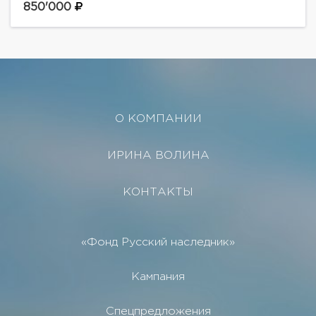
планировка: 4 спальни, просторная гостиная,
850'000
мансарда. На участке выполнен ландшафтный...
О КОМПАНИИ
ИРИНА ВОЛИНА
КОНТАКТЫ
«Фонд Русский наследник»
Кампания
Спецпредложения