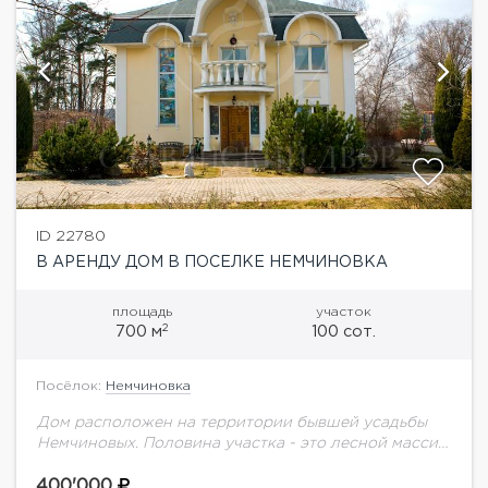
ID 22780
В АРЕНДУ ДОМ В ПОСЕЛКЕ НЕМЧИНОВКА
площадь
участок
2
700 м
100 сот.
Посёлок:
Немчиновка
Дом расположен на территории бывшей усадьбы
Немчиновых. Половина участка - это лесной массив
с сосновой аллеей. В доме 4 уровня: Цоколь - баня,
спортзал, котельная. 1 этаж...
400'000