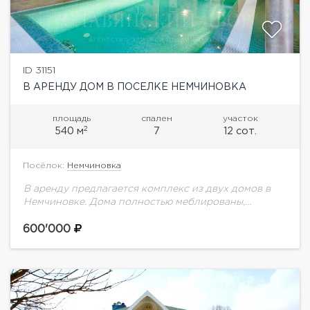
ID 31151
В АРЕНДУ ДОМ В ПОСЕЛКЕ НЕМЧИНОВКА
площадь
спален
участок
2
540 м
7
12 сот.
Посёлок:
Немчиновка
В аренду предлагается комплекс из двух домов в
Немчиновке. Дома полностью меблированы,
выполнен дизайнерский ремонт по авторскому
проекту.1 дом (240 кв.м):1 этаж: бассейн, сауна,
600'000
кухня, спальня, выход...