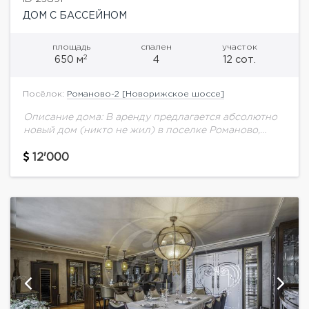
ДОМ С БАССЕЙНОМ
площадь
спален
участок
2
650 м
4
12 сот.
Посёлок:
Романово-2 [Новорижское шоссе]
Описание дома: В аренду предлагается абсолютно
новый дом (никто не жил) в поселке Романово,
рядом с развитой инфраструктурой Новахово,
Павлово. К поселку удобный подъезд как по
12'000
Новорижскому...