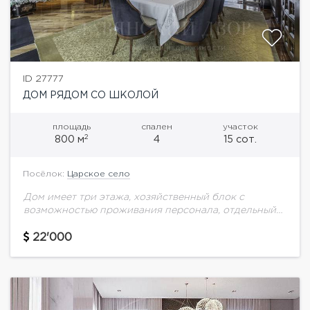
ID 27777
ДОМ РЯДОМ СО ШКОЛОЙ
площадь
спален
участок
2
800 м
4
15 сот.
Посёлок:
Царское село
Дом имеет три этажа, хозяйственный блок с
возможностью проживания персонала, отдельный
домик для охраны, гараж для 3 машин с
мойкой.Планировка дома:1 этаж: парадный холл;
22'000
гостиная,столовая, кухня, гардеробная,...