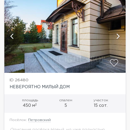
ID 26480
НЕВЕРОЯТНО МИЛЫЙ ДОМ
площадь
спален
участок
2
450 м
5
15 сот.
Посёлок:
Петровский
Описание посёлка Новый, но уже полностью