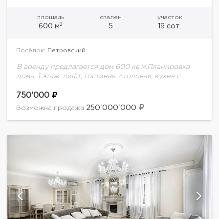
площадь
спален
участок
2
600 м
5
19 сот.
Посёлок:
Петровский
В аренду предлагается дом 600 кв.м.Планировка
дома: 1 этаж: лифт, гостиная, столовая, кухня с
выходом на террасу, спальня с собственным с/у,
гараж на 2 м/м, с/у гостевой.2...
750'000
250'000'000
Возможна продажа