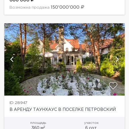
600'000
Рублево-Успенскому шоссе,...
150'000'000
Возможна продажа
ID 28947
В АРЕНДУ ТАУНХАУС В ПОСЕЛКЕ ПЕТРОВСКИЙ
площадь
участок
2
360 м
6 сот.