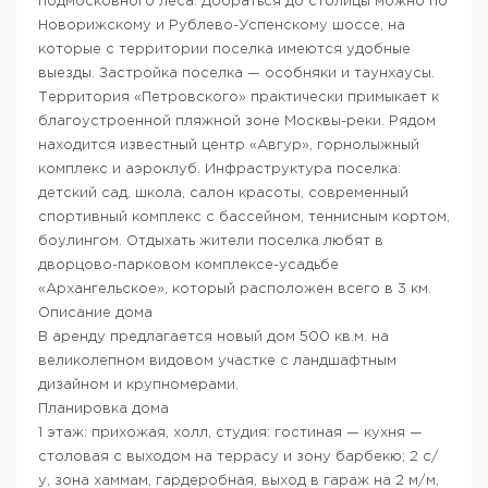
подмосковного леса. Добраться до столицы можно по
Новорижскому и Рублево-Успенскому шоссе, на
которые с территории поселка имеются удобные
выезды. Застройка поселка — особняки и таунхаусы.
Территория «Петровского» практически примыкает к
благоустроенной пляжной зоне Москвы-реки. Рядом
находится известный центр «Авгур», горнолыжный
комплекс и аэроклуб. Инфраструктура поселка:
детский сад, школа, салон красоты, современный
спортивный комплекс с бассейном, теннисным кортом,
боулингом. Отдыхать жители поселка любят в
дворцово-парковом комплексе-усадьбе
«Архангельское», который расположен всего в 3 км.
Описание дома
В аренду предлагается новый дом 500 кв.м. на
великолепном видовом участке с ландшафтным
дизайном и крупномерами.
Планировка дома
1 этаж: прихожая, холл, студия: гостиная — кухня —
столовая с выходом на террасу и зону барбекю; 2 с/
у, зона хаммам, гардеробная, выход в гараж на 2 м/м,