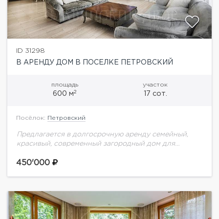
ID 31298
В АРЕНДУ ДОМ В ПОСЕЛКЕ ПЕТРОВСКИЙ
площадь
участок
2
600 м
17 сот.
Посёлок:
Петровский
Предлагается в долгосрочную аренду семейный,
красивый, современный загородный дом для
проживания. Расположен в самой лучшей части
поселка, все соседи построились, тихо, зелено. На
450'000
участке выполнен ландшафтный дизайн,...