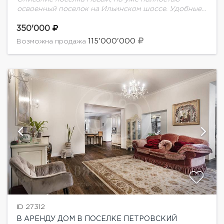
освоенный поселок на Ильинском шоссе. Удобные
выезды на Новорижское шоссе. Недалеко от
поселка расположен фитнес-центр, магазины,
350'000
рестораны, известный пансионат `Петрово-
115'000'000
Возможна продажа
Дальнее` с...
ID 27312
В АРЕНДУ ДОМ В ПОСЕЛКЕ ПЕТРОВСКИЙ