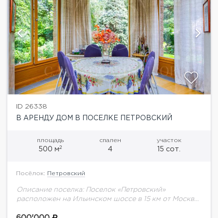
ID 26338
В АРЕНДУ ДОМ В ПОСЕЛКЕ ПЕТРОВСКИЙ
площадь
спален
участок
2
500 м
4
15 сот.
Посёлок:
Петровский
Описание поселка: Поселок «Петровский»
расположен на Ильинском шоссе в 15 км от Москвы,
в окружении живописного подмосковного леса.
Добраться до столицы можно по Новорижскому и