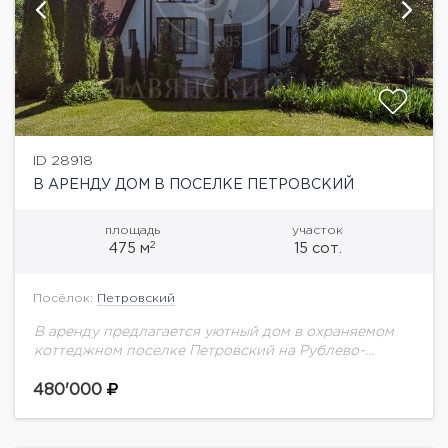
ID 28918
В АРЕНДУ ДОМ В ПОСЕЛКЕ ПЕТРОВСКИЙ
площадь
участок
2
475 м
15 сот.
Посёлок:
Петровский
В аренду предлагается уютный дом в охраняемом
коттеджном поселке Петровский на Рублево-
Успенском шоссе.Планировка дома:1 этаж:
прихожая с гардеробной зоной, кухня-столовая с
480'000
выходом в сад, гостиная с камином,...