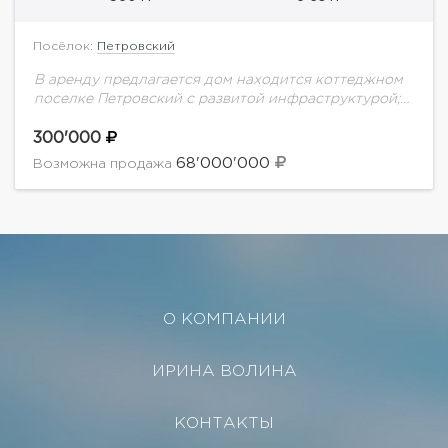
Посёлок:
Петровский
В аренду предлагается дом находится коттеджном
поселке Петровский с развитой инфраструктурой;
школа Мир Знаний , детский сад , спортивный зал ,
боулинг , теннисные корты , 2...
300'000
68'000'000
Возможна продажа
О КОМПАНИИ
ИРИНА ВОЛИНА
КОНТАКТЫ