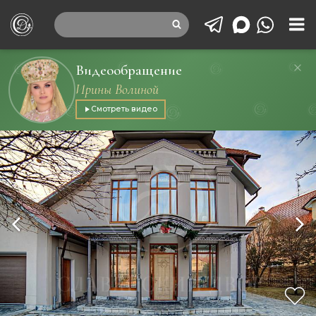
Видеообращение
Ирины Волиной
Смотреть видео