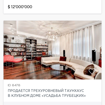
самом престижном районе Москвы "Золотая миля".
Выполнен авторский ремонт в современном стиле.
12'000'000
Оборудование и мебель ведущих мировых...
ID 8478
ПРОДАЕТСЯ ТРЕХУРОВНЕВЫЙ ТАУНХАУС
В КЛУБНОМ ДОМЕ «УСАДЬБА ТРУБЕЦКИХ»