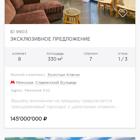
ID 9903
ЭКСКЛЮЗИВНОЕ ПРЕДЛОЖЕНИЕ
комнат
площадь
спален
этаж
2
8
330 м
7
1 / 3
Жилой комплекс:
Золотые Ключи
Минская
,
Славянский Бульвар
Адрес: Минская 1гк2
Вашему вниманию на продажу предлагается
трехуровневый таунхаус с цокольным этажом,
подвалом и антрисолью над третьем этажом,
площадью 330 кв.м, с выходом на задний дворик, на
145'000'000
территории элитного...