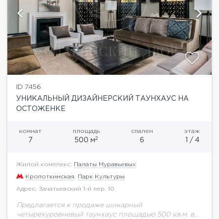
ID 7456
УНИКАЛЬНЫЙ ДИЗАЙНЕРСКИЙ ТАУНХАУС НА
ОСТОЖЕНКЕ
комнат
площадь
спален
этаж
2
7
500 м
6
1 / 4
Жилой комплекс:
Палаты Муравьевых
Кропоткинская
,
Парк Культуры
Адрес: Зачатьевский 1-й пер. 10
Предлагается к продаже шикарный
четырехуровневый таунхаус площадью 500 кв.м. в