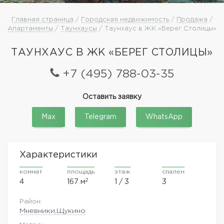
Главная страница
/
Городская недвижимость
/
Продажа
/
Апартаменты
/
Таунхаусы
/ Таунхаус в ЖК «Берег Столицы»
ТАУНХАУС В ЖК «БЕРЕГ СТОЛИЦЫ»
+7 (495) 788-03-35
Оставить заявку
Max
Telegram
WhatsApp
Характеристики
комнат
площадь
этаж
спален
2
4
167 м
1 / 3
3
Район:
Мневники,Щукино