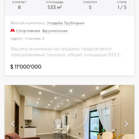
комнат
площадь
спален
этаж
2
8
533 м
5
1 / 5
Жилой комплекс:
Усадьба Трубецких
Спортивная
,
Фрунзенская
Адрес: Усачева 3
Вашему вниманию на продажу предлагается
трехуровневый таунхаус общей площадью 533,2
кв.м. в клубном доме "Усадьба Трубецких" в
Хамовниках. Функциональная планировка: 3
11'000'000
спальни (две из которых оборудованы
кабинетами),...