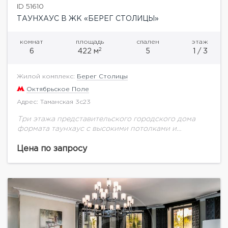
ID 51610
ТАУНХАУС В ЖК «БЕРЕГ СТОЛИЦЫ»
комнат
площадь
спален
этаж
2
6
422 м
5
1 / 3
Жилой комплекс:
Берег Столицы
Октябрьское Поле
Адрес: Таманская 3с23
Три этажа представительского городского дома
формата таунхаус с высокими потолками и
просторными террасами — достойный холст для
любых дизайнерских решений.Продуманная
Цена по запросу
планировка с уютными комнатами, придомовой сад,
гостиная,...