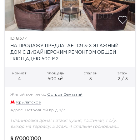
ID 8377
НА ПРОДАЖУ ПРЕДЛАГАЕТСЯ 3-Х ЭТАЖНЫЙ
ДОМ С ДИЗАЙНЕРСКИМ РЕМОНТОМ ОБЩЕЙ
ПЛОЩАДЬЮ 500 М2
комнат
площадь
спален
этаж
2
4
500 м
3
2 / 3
Жилой комплекс:
Остров Фантазий
Крылатское
Адрес: Островной пр-д 9/3
Планировка дома: 1 этаж: кухня, гостиная, 1 с/у,
выход на террасу. 2 этаж: 4 спальни (основная
спальня со своим санузлом и гардеробной
комнатой), комната свободного назначения, 3...
6'000'000