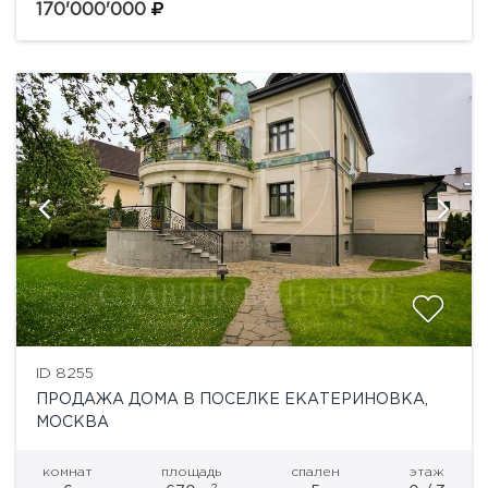
Жилой комплекс категории бизнес-класса состоит
170'000'000
из пяти корпусов монолитно-кирпичного типа....
ID 8255
ПРОДАЖА ДОМА В ПОСЕЛКЕ ЕКАТЕРИНОВКА,
МОСКВА
комнат
площадь
спален
этаж