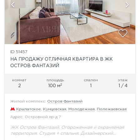
ID 51457
НА ПРОДАЖУ ОТЛИЧНАЯ КВАРТИРА В ЖК
ОСТРОВ ФАНТАЗИЙ
комнат
площадь
спален
этаж
2
2
100 м
1
1 / 4
Жилой комплекс:
Остров Фантазий
Крылатское
,
Кунцевская
,
Молодежная
,
Полежаевская
Адрес: Островной пр-д 7
ЖК Остров Фантазий. Огороженная и охраняемая
территория. Студия + спальня. Дизайнерский
ремонт. Мебель и техника ведущих фирм