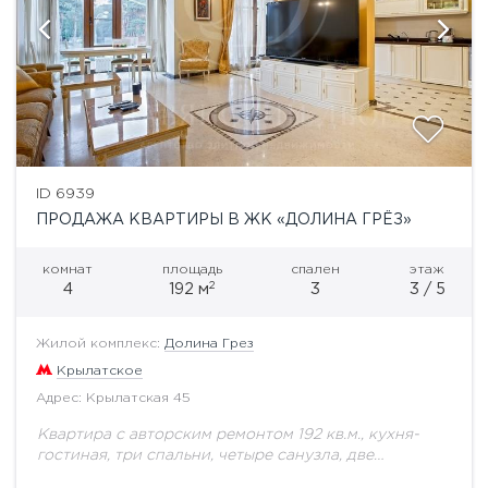
ID 6939
ПРОДАЖА КВАРТИРЫ В ЖК «ДОЛИНА ГРЁЗ»
комнат
площадь
спален
этаж
2
4
192 м
3
3 / 5
Жилой комплекс:
Долина Грез
Крылатское
Адрес: Крылатская 45
Квартира с авторским ремонтом 192 кв.м., кухня-
гостиная, три спальни, четыре санузла, две
гардеробные. Жилой комплекс "Долина Грез".