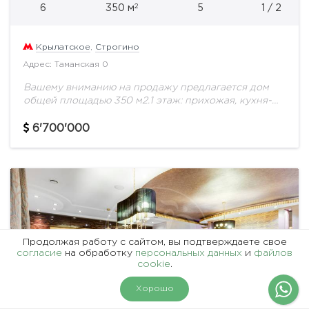
2
6
350 м
5
1 / 2
Крылатское
,
Строгино
Адрес: Таманская 0
Вашему вниманию на продажу предлагается дом
общей площадью 350 м2.1 этаж: прихожая, кухня-
столовая, кабинет, су2 этаж: 2 су, 3 спальни,
балконЦоколь: комната отдыха, сауна, кинозал,
6'700'000
постирочная, кладоваяземля:...
Продолжая работу с сайтом, вы подтверждаете свое
согласие
на обработку
персональных данных
и
файлов
cookie
.
На карте
Фильтры
Хорошо
1