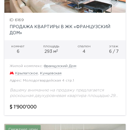
ID 6169
ПРОДАЖА КВАРТИРЫ В ЖК «ФРАНЦУЗСКИЙ
ДОМ»
комнат
площадь
спален
этаж
2
6
293 м
4
6 / 7
Жилой комплекс:
Французский Дом
Крылатское
,
Кунцевская
Адрес: Молодогвардейская 4 стр.1
Вашему вниманию на продажу предлагается
роскошная двухуровневая квартира площадью 293
кв.м, отделка известного архитектора. Первый
уровень: кухня-столовая, гостиная, гостевая
1'900'000
комната, санузлы расположены на первом уровне.
Второй уровень:...
Снижение цены