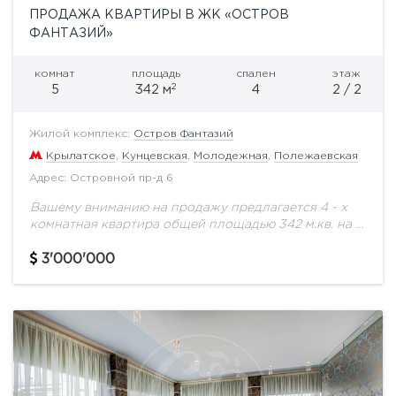
ПРОДАЖА КВАРТИРЫ В ЖК «ОСТРОВ
ФАНТАЗИЙ»
комнат
площадь
спален
этаж
2
5
342 м
4
2 / 2
Жилой комплекс:
Остров Фантазий
Крылатское
,
Кунцевская
,
Молодежная
,
Полежаевская
Адрес: Островной пр-д 6
Вашему вниманию на продажу предлагается 4 - х
комнатная квартира общей площадью 342 м.кв. на 2
этаже.4 Спальни с гардеробными и ванными
комнатами; Кабинет; Игровая комната; Бильярдная...
3'000'000