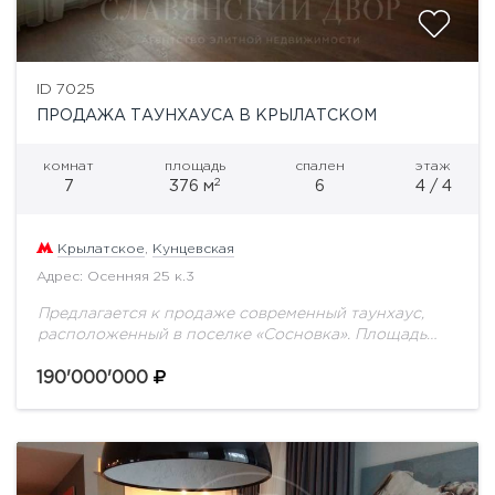
ID 7025
ПРОДАЖА ТАУНХАУСА В КРЫЛАТСКОМ
комнат
площадь
спален
этаж
2
7
376 м
6
4 / 4
Крылатское
,
Кунцевская
Адрес: Осенняя 25 к.3
Предлагается к продаже современный таунхаус,
расположенный в поселке «Сосновка». Площадь
дома 376 кв.м (20 кв.м терраса) Ремонт выполнен в
классическом стиле из высококачественных
190'000'000
материалов, самые качественные инженерные...