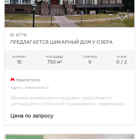
ID 8776
ПРЕДЛАГАЕТСЯ ШИКАРНЫЙ ДОМ У ОЗЕРА
комнат
площадь
спален
этаж
2
10
750 м
9
0 / 2
Крылатское
Адрес: Таманская 0
Вашему вниманию на продажу предлагается
уютный дом с отличной планировкой, современной
отделкой и дорогой мебелью. Планировка дома:1
этаж: кухня - столовая, каминная комната, 2 спальни
Цена по запросу
с с/у,...