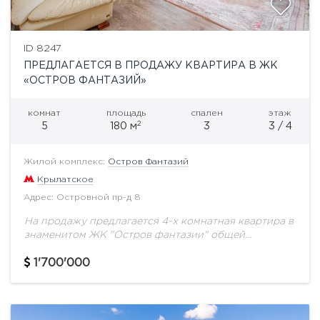
ID 8247
ПРЕДЛАГАЕТСЯ В ПРОДАЖУ КВАРТИРА В ЖК
«ОСТРОВ ФАНТАЗИЙ»
комнат
площадь
спален
этаж
2
5
180 м
3
3 / 4
Жилой комплекс:
Остров Фантазий
Крылатское
Адрес: Островной пр-д 8
На продажу предлагается 4-х комнатная квартира в
знаменитом ЖК "Остров фантазии" общей
площадью 180 кв.м на третьем этаже.Интересное
дизайнерское решение в классическом стиле по
1'700'000
привлекательной цене.Три спальни,...