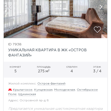
ID 7938
УНИКАЛЬНАЯ КВАРТИРА В ЖК «ОСТРОВ
ФАНТАЗИЙ»
комнат
площадь
спален
этаж
2
5
275 м
4
3 / 4
Жилой комплекс:
Остров Фантазий
Крылатское
,
Кунцевская
,
Молодежная
,
Октябрьское
Поле
,
Щукинская
Адрес: Островной пр-д 8
Предлагается уникальная шестикомнатная квартира