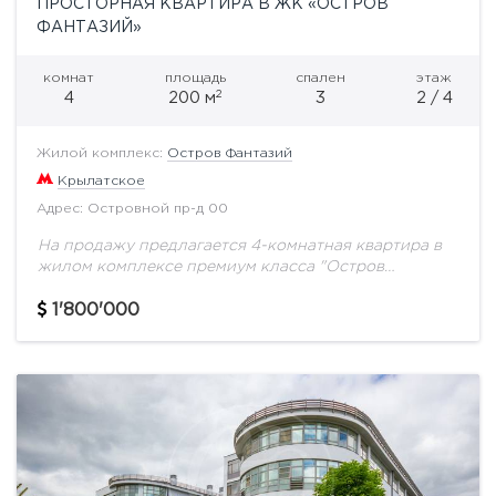
ПРОСТОРНАЯ КВАРТИРА В ЖК «ОСТРОВ
ФАНТАЗИЙ»
комнат
площадь
спален
этаж
2
4
200 м
3
2 / 4
Жилой комплекс:
Остров Фантазий
Крылатское
Адрес: Островной пр-д 00
На продажу предлагается 4-комнатная квартира в
жилом комплексе премиум класса "Остров
Фантазий" общей площадью 200 м.кв. на 2
этаже.Остров Фантазий расположен в черте
1'800'000
Москвы, на престижном и...