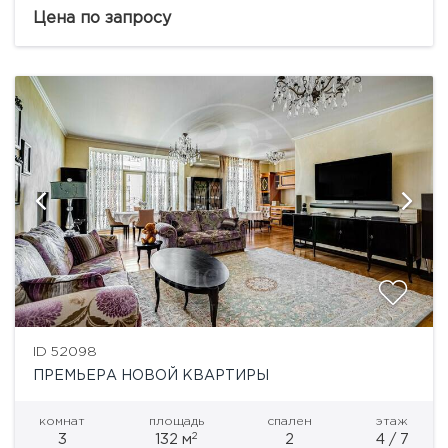
производителей.
Цена по запросу
ID 52098
ПРЕМЬЕРА НОВОЙ КВАРТИРЫ
комнат
площадь
спален
этаж
2
3
132 м
2
4 / 7