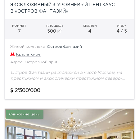
ЭКСКЛЮЗИВНЫЙ 3-УРОВНЕВЫЙ ПЕНТХАУС
В «ОСТРОВ ФАНТАЗИЙ»
комнат
площадь
спален
этаж
2
7
500 м
4
4 / 5
Жилой комплекс:
Остров Фантазий
Крылатское
Адрес: Островной пр-д 1
Остров Фантазий расположен в черте Москвы, на
престижном и экологически престижном северо-
западе города, в излучине Москвы-реки, в
живописной Татаровской пойме. Это один из
2'500'000
немногочисленных поселков, территориально и...
Снижение цены