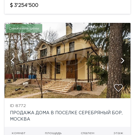
Комплекс раскинулся на искусственном острове
3'254'500
площадью 27 га. С запада он граничит...
Снижение цены
ID 8772
ПРОДАЖА ДОМА В ПОСЕЛКЕ СЕРЕБРЯНЫЙ БОР,
МОСКВА
комнат
площадь
спален
этаж