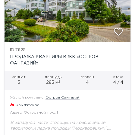
ID 7625
ПРОДАЖА КВАРТИРЫ В ЖК «ОСТРОВ
ФАНТАЗИЙ»
комнат
площадь
спален
этаж
2
5
283 м
4
4 / 4
Жилой комплекс:
Остров Фантазий
Крылатское
Адрес: Островной пр-д 1
В западной части столицы, на красивейшей
территории парка природы "Москворецкий",
расположился жилой комплекс "Остров Фантазий».