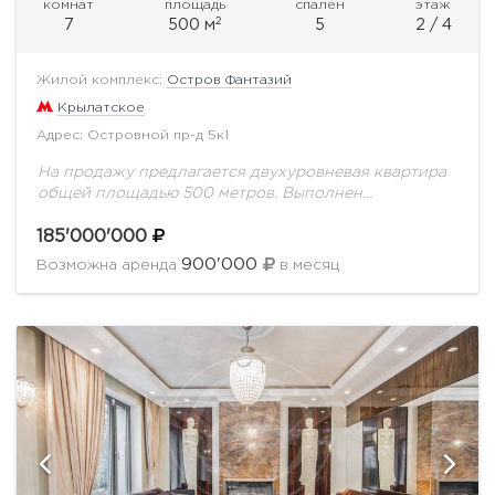
комнат
площадь
спален
этаж
2
7
500 м
5
2 / 4
Жилой комплекс:
Остров Фантазий
Крылатское
Адрес: Островной пр-д 5к1
На продажу предлагается двухуровневая квартира
общей площадью 500 метров. Выполнен
дизайнерский ремонт по индивидуальному проекту.
На первом уроне с потолками в 3.5 метра
185'000'000
расположилась просторная гостиная, зимний...
900'000
Возможна аренда
в месяц