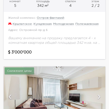
комнат
площадь
спален
этаж
2
5
342 м
4
2 / 2
Жилой комплекс:
Остров Фантазий
Крылатское
,
Кунцевская
,
Молодежная
,
Полежаевская
Адрес: Островной пр-д 6
Вашему вниманию на продажу предлагается 4 - х
комнатная квартира общей площадью 342 м.кв. на 2
этаже.4 Спальни с гардеробными и ванными
комнатами; Кабинет; Игровая комната; Бильярдная...
3'000'000
Снижение цены