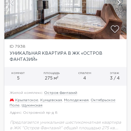
ID 7938
УНИКАЛЬНАЯ КВАРТИРА В ЖК «ОСТРОВ
ФАНТАЗИЙ»
комнат
площадь
спален
этаж
2
5
275 м
4
3 / 4
Жилой комплекс:
Остров Фантазий
Крылатское
,
Кунцевская
,
Молодежная
,
Октябрьское
Поле
,
Щукинская
Адрес: Островной пр-д 8
Предлагается уникальная шестикомнатная квартира
в ЖК "Остров Фантазий" общей площадью 275 кв.м