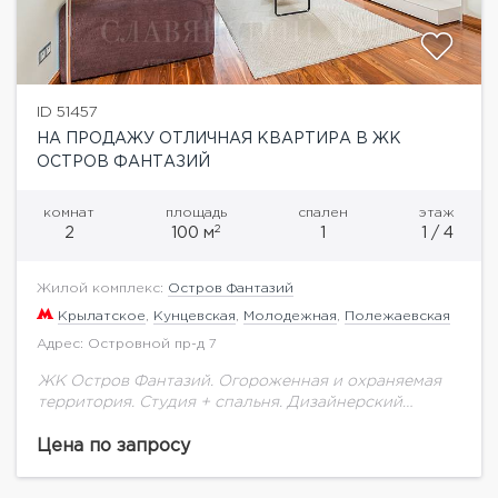
ID 51457
НА ПРОДАЖУ ОТЛИЧНАЯ КВАРТИРА В ЖК
ОСТРОВ ФАНТАЗИЙ
комнат
площадь
спален
этаж
2
2
100 м
1
1 / 4
Жилой комплекс:
Остров Фантазий
Крылатское
,
Кунцевская
,
Молодежная
,
Полежаевская
Адрес: Островной пр-д 7
ЖК Остров Фантазий. Огороженная и охраняемая
территория. Студия + спальня. Дизайнерский
ремонт. Мебель и техника ведущих фирм
производителей.
Цена по запросу