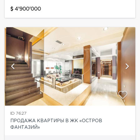
на 3 этаже.Функциональная планировка: хозяйская
спальня со своим санузлом и гардеробной
4'900'000
комнатой, 2 детские комнаты...
ID 7627
ПРОДАЖА КВАРТИРЫ В ЖК «ОСТРОВ
ФАНТАЗИЙ»