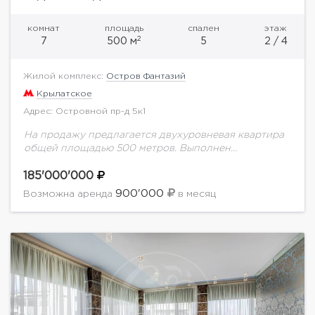
комнат
площадь
спален
этаж
2
7
500 м
5
2 / 4
Жилой комплекс:
Остров Фантазий
Крылатское
Адрес: Островной пр-д 5к1
На продажу предлагается двухуровневая квартира
общей площадью 500 метров. Выполнен
дизайнерский ремонт по индивидуальному проекту.
На первом уроне с потолками в 3.5 метра
185'000'000
расположилась просторная гостиная, зимний...
900'000
Возможна аренда
в месяц