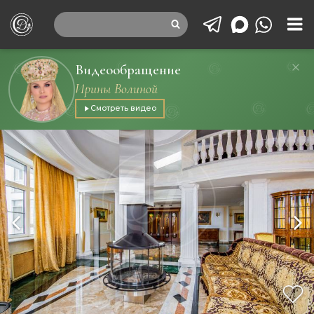
Видеообращение
Ирины Волиной
Смотреть видео