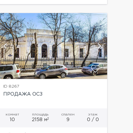
в современном стиле. Оборудование и
мебель ведущих мировых...
показат
ID 8267
ПРОДАЖА ОСЗ
комнат
площадь
спален
этаж
2
10
2158 м
9
0 / 0