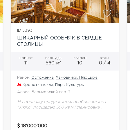
ID 5393
ШИКАРНЫЙ ОСОБНЯК В СЕРДЦЕ
СТОЛИЦЫ
комнат
площадь
спален
этаж
2
11
560 м
10
0 / 4
Район:
Остоженка
,
Хамовники, Плющиха
Кропоткинская
,
Парк Культуры
Адрес: Барыковский пер. 7
На продажу предлагается особняк класса
"Люкс" площадью 560 кв.м.Планировка
квартиры:1-ый уровень: входная группа,
диванная. Антресоль 1-го этажа: спальня с с/
у, спальня с гардеробной комнатой, холл,
18'000'000
второй свет.2-ой...