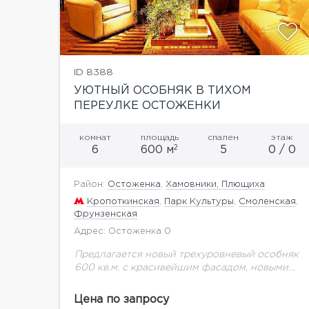
ID 8388
УЮТНЫЙ ОСОБНЯК В ТИХОМ
ПЕРЕУЛКЕ ОСТОЖЕНКИ
комнат
площадь
спален
этаж
2
6
600 м
5
0 / 0
Район:
Остоженка
,
Хамовники, Плющиха
Кропоткинская
,
Парк Культуры
,
Смоленская
,
Фрунзенская
Адрес: Остоженка 0
Предлагается новый трехуровневый особняк
600 кв.м. с красивейшим фасадом, новыми
коммуникациями. Полностью готовый для
проживания.
Цена по запросу