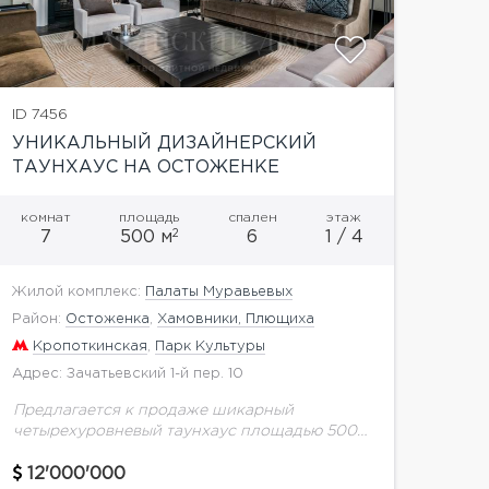
ID 7456
УНИКАЛЬНЫЙ ДИЗАЙНЕРСКИЙ
ТАУНХАУС НА ОСТОЖЕНКЕ
комнат
площадь
спален
этаж
2
7
500 м
6
1 / 4
Жилой комплекс:
Палаты Муравьевых
Район:
Остоженка
,
Хамовники, Плющиха
Кропоткинская
,
Парк Культуры
Адрес: Зачатьевский 1-й пер. 10
Предлагается к продаже шикарный
четырехуровневый таунхаус площадью 500
кв.м. в самом престижном районе Москвы
"Золотая миля". Выполнен авторский ремонт
12'000'000