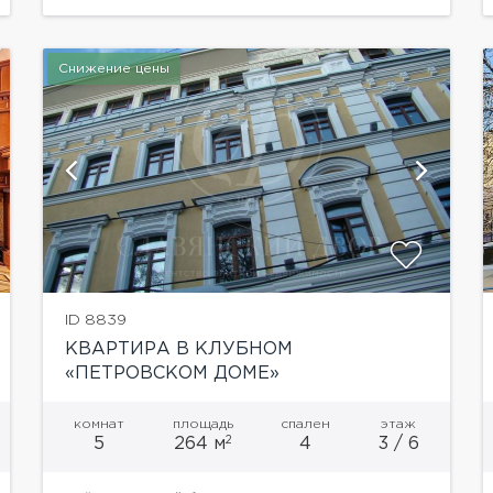
Снижение цены
показать ещё 3 фотографии
ID 8839
КВАРТИРА В КЛУБНОМ
«ПЕТРОВСКОМ ДОМЕ»
комнат
площадь
спален
этаж
2
5
264 м
4
3 / 6