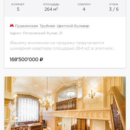
комнат
площадь
спален
этаж
2
5
264 м
4
3 / 6
Пушкинская
,
Трубная
,
Цветной Бульвар
Адрес: Петровский бульв. 21
Вашему вниманию на продажу предлагается
шикарная квартира площадью 264 м2, в элитном
доме на 27 квартир под названием ЖК Петровский
Дом. Высота потолков 4 метра!Территория дома
168'500'000
огорожена,...