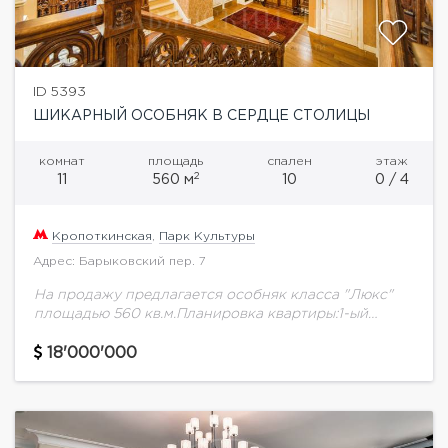
ID 5393
ШИКАРНЫЙ ОСОБНЯК В СЕРДЦЕ СТОЛИЦЫ
комнат
площадь
спален
этаж
2
11
560 м
10
0 / 4
Кропоткинская
,
Парк Культуры
Адрес: Барыковский пер. 7
На продажу предлагается особняк класса "Люкс"
площадью 560 кв.м.Планировка квартиры:1-ый
уровень: входная группа, диванная. Антресоль 1-го
этажа: спальня с с/у, спальня с гардеробной
18'000'000
комнатой, холл, второй свет.2-ой...