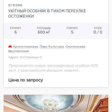
ID 8388
УЮТНЫЙ ОСОБНЯК В ТИХОМ ПЕРЕУЛКЕ
ОСТОЖЕНКИ
комнат
площадь
спален
этаж
2
6
600 м
5
0 / 0
Кропоткинская
,
Парк Культуры
,
Смоленская
,
Фрунзенская
Адрес: Остоженка 0
Предлагается новый трехуровневый особняк 600
кв.м. с красивейшим фасадом, новыми
коммуникациями. Полностью готовый для
проживания.
Цена по запросу