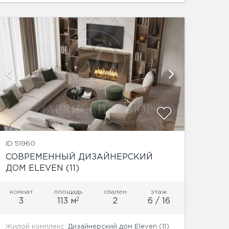
роскоши и подарить чувство полного
умиротворения....
показат
ID 51960
СОВРЕМЕННЫЙ ДИЗАЙНЕРСКИЙ
ДОМ ELEVEN (11)
комнат
площадь
спален
этаж
2
3
113 м
2
6 / 16
Жилой комплекс:
Дизайнерский дом Eleven (11)