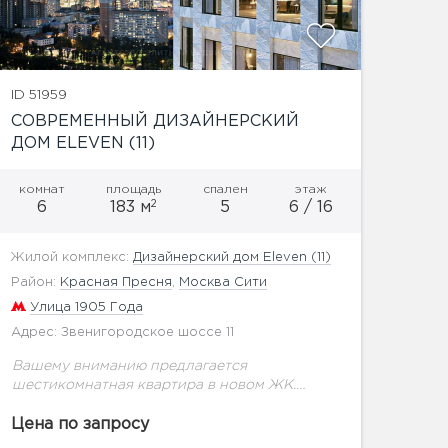
ID 51959
СОВРЕМЕННЫЙ ДИЗАЙНЕРСКИЙ
ДОМ ELEVEN (11)
комнат
площадь
спален
этаж
2
6
183 м
5
6 / 16
Жилой комплекс:
Дизайнерский дом Eleven (11)
Район:
Красная Пресня
,
Москва Сити
Улица 1905 Года
Адрес: Звенигородское шоссе 11
Вашему вниманию предлагается
шестикомнатная квартира в новом ЖК.
Eleven — это современный дизайнерский
дом премиум-класса, призванный создать
Цена по запросу
для жителей атмосферу непревзойденной