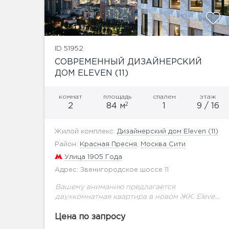
ID 51952
СОВРЕМЕННЫЙ ДИЗАЙНЕРСКИЙ
ДОМ ELEVEN (11)
комнат
площадь
спален
этаж
2
2
84 м
1
9 / 16
Жилой комплекс:
Дизайнерский дом Eleven (11)
Район:
Красная Пресня
,
Москва Сити
Улица 1905 Года
Адрес: Звенигородское шоссе 11
Вашему вниманию предлагается
двухкомнатная квартира в новом ЖК. Eleven
— это современный дизайнерский дом
премиум-класса, призванный создать для
Цена по запросу
жителей атмосферу непревзойденной