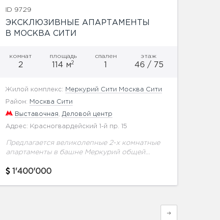
ID 9729
ЭКСКЛЮЗИВНЫЕ АПАРТАМЕНТЫ
В МОСКВА СИТИ
комнат
площадь
спален
этаж
2
2
114 м
1
46 / 75
Жилой комплекс:
Меркурий Сити Москва Сити
Район:
Москва Сити
Выставочная
,
Деловой центр
Адрес: Красногвардейский 1-й пр. 15
Предлагается великолепные 2-х комнатные
апартаменты в башне Меркурий общей
площадью 114 м.кв. на 46 этаже.Окна выходят
на восток. Открывается уникальные виды на
1'400'000
Москву.Одна спальня, две гардеробные
комнаты,...