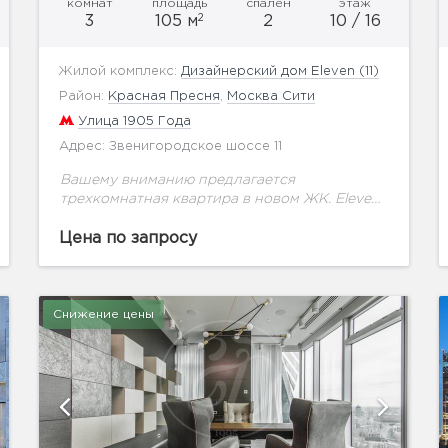
комнат
площадь
спален
этаж
2
3
105 м
2
10 / 16
Жилой комплекс:
Дизайнерский дом Eleven (11)
Район:
Красная Пресня
,
Москва Сити
Улица 1905 Года
Адрес: Звенигородское шоссе 11
Вашему вниманию предлагается
трехкомнатная квартира в новом ЖК. Eleven
— это современный дизайнерский дом
премиум-класса, призванный создать для
Цена по запросу
жителей атмосферу непревзойденной
роскоши и подарить чувство полного
умиротворения....
Снижение цены
показать ещё 4 фотографии