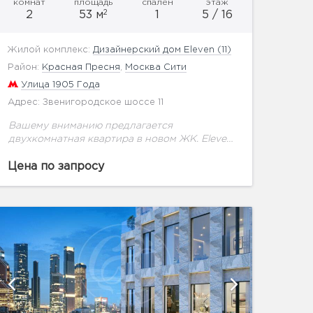
комнат
площадь
спален
этаж
2
2
53 м
1
5 / 16
Жилой комплекс:
Дизайнерский дом Eleven (11)
Район:
Красная Пресня
,
Москва Сити
Улица 1905 Года
Адрес: Звенигородское шоссе 11
Вашему вниманию предлагается
двухкомнатная квартира в новом ЖК. Eleven
— это современный дизайнерский дом
премиум-класса, призванный создать для
Цена по запросу
жителей атмосферу непревзойденной
роскоши и подарить чувство полного
умиротворения....
показат