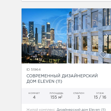
роскоши и подарить чувство полного
умиротворения....
и
показать ещё 4 фотографии
ID 51964
СОВРЕМЕННЫЙ ДИЗАЙНЕРСКИЙ
ДОМ ELEVEN (11)
комнат
площадь
спален
этаж
2
4
155 м
3
15 / 16
Жилой комплекс:
Дизайнерский дом Eleven (11)