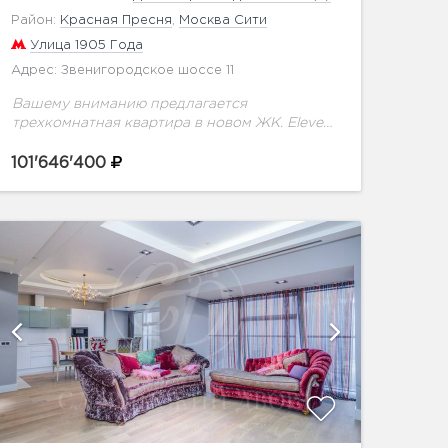
Район:
Красная Пресня
,
Москва Сити
Улица 1905 Года
Адрес: Звенигородское шоссе 11
Вашему вниманию предлагается
трехкомнатная квартира в новом ЖК. Eleven
— это современный дизайнерский дом
премиум-класса, призванный создать для
101'646'400
жителей атмосферу непревзойденной
роскоши и подарить чувство полного
умиротворения....
показат