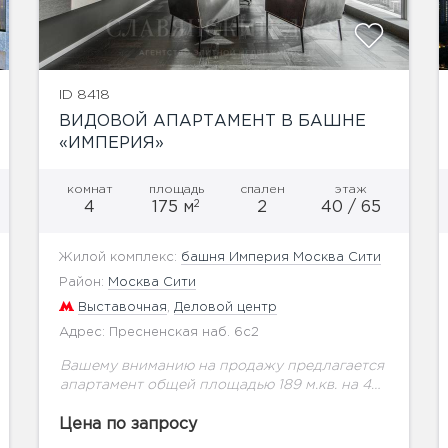
ID 8418
ВИДОВОЙ АПАРТАМЕНТ В БАШНЕ
«ИМПЕРИЯ»
комнат
площадь
спален
этаж
2
4
175 м
2
40 / 65
Жилой комплекс:
башня Империя Москва Сити
Район:
Москва Сити
Выставочная
,
Деловой центр
Адрес: Пресненская наб. 6с2
Вашему вниманию на продажу предлагается
апартамент общей площадью 189 м.кв. на 40
этаже.Грамотное зонирование включает в
себя холл с красивой входной группой,
Цена по запросу
гостиная с баром и мини...