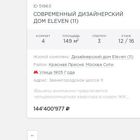
ID 51963
СОВРЕМЕННЫЙ ДИЗАЙНЕРСКИЙ
ДОМ ELEVEN (11)
комнат
площадь
спален
этаж
2
4
149 м
3
12 / 16
Жилой комплекс:
Дизайнерский дом Eleven (11)
Район:
Красная Пресня
,
Москва Сити
Улица 1905 Года
Адрес: Звенигородское шоссе 11
Вашему вниманию предлагается
четырехкомнатная квартира в новом ЖК.
Eleven — это современный дизайнерский
дом премиум-класса, призванный создать
144'400'977
для жителей атмосферу непревзойденной
роскоши и подарить чувство полного
умиротворения....