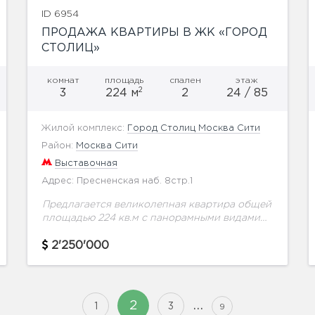
ID 6954
ПРОДАЖА КВАРТИРЫ В ЖК «ГОРОД
СТОЛИЦ»
комнат
площадь
спален
этаж
2
3
224 м
2
24 / 85
Жилой комплекс:
Город Столиц Москва Сити
Район:
Москва Сити
Выставочная
Адрес: Пресненская наб. 8стр.1
Предлагается великолепная квартира общей
площадью 224 кв.м c панорамными видами
на Москва-реку. Квартира полностью
меблирована. Планировка квартиры: кухня-
2'250'000
гостиная две спальни со своими с/у
постирочная гостевой с/у гардеробные...
…
2
1
3
9