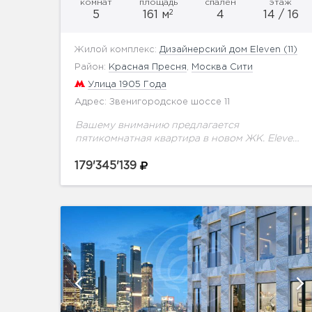
комнат
площадь
спален
этаж
2
5
161 м
4
14 / 16
Жилой комплекс:
Дизайнерский дом Eleven (11)
Район:
Красная Пресня
,
Москва Сити
Улица 1905 Года
Адрес: Звенигородское шоссе 11
Вашему вниманию предлагается
пятикомнатная квартира в новом ЖК. Eleven
— это современный дизайнерский дом
премиум-класса, призванный создать для
179'345'139
жителей атмосферу непревзойденной
роскоши и подарить чувство полного
умиротворения....
и
показать ещё 11 фотографий