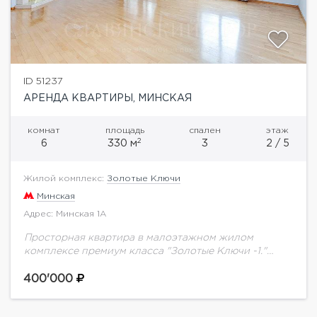
ID 51237
АРЕНДА КВАРТИРЫ, МИНСКАЯ
комнат
площадь
спален
этаж
2
6
330 м
3
2 / 5
Жилой комплекс:
Золотые Ключи
Минская
Адрес: Минская 1А
Просторная квартира в малоэтажном жилом
комплексе премиум класса "Золотые Ключи -1."
Планировка: гостиная, кухня, столовая, три спальни,
комната свободного назначения, встроенные
400'000
шкафы, 3с/у, финская сауна, балкон. Придомовая...