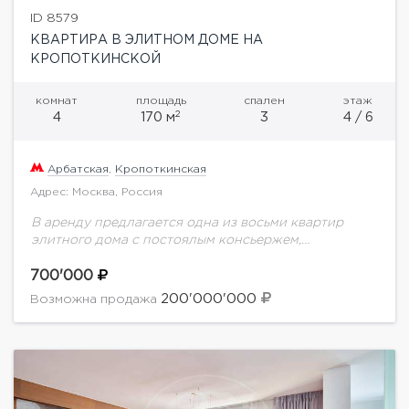
ID 8579
КВАРТИРА В ЭЛИТНОМ ДОМЕ НА
КРОПОТКИНСКОЙ
комнат
площадь
спален
этаж
2
4
170 м
3
4 / 6
Арбатская
,
Кропоткинская
Адрес: Москва, Россия
В аренду предлагается одна из восьми квартир
элитного дома с постоялым консьержем,
отремонтированным подъездом,
видеонаблюдением, комнатой ожидания для
700'000
водителей и других служащих.Планировка: три
200'000'000
Возможна продажа
спальни с полноценными ванными...