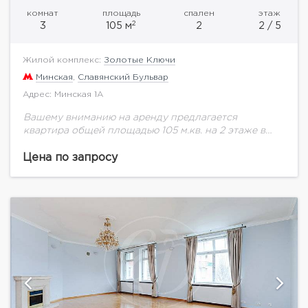
комнат
площадь
спален
этаж
2
3
105 м
2
2 / 5
Жилой комплекс:
Золотые Ключи
Минская
,
Славянский Бульвар
Адрес: Минская 1А
Вашему вниманию на аренду предлагается
квартира общей площадью 105 м.кв. на 2 этаже в
ЖК Золотые ключи 1. Отличное предложение в
элитном ЖК Золотые ключи 1. Квартира...
Цена по запросу