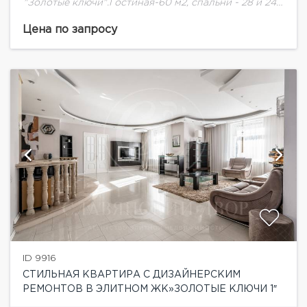
"Золотые ключи".Гостиная-60 м2, спальни - 28 и 24
м2. Кухня -32 м2. Две ванные при спальнях и 1
санузел гостевой. 2 гардеробных...
Цена по запросу
ID 9916
СТИЛЬНАЯ КВАРТИРА С ДИЗАЙНЕРСКИМ
РЕМОНТОВ В ЭЛИТНОМ ЖК»ЗОЛОТЫЕ КЛЮЧИ 1″