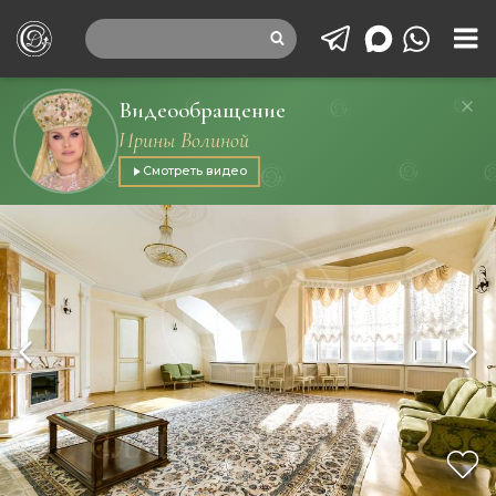
Видеообращение
Ирины Волиной
Смотреть видео